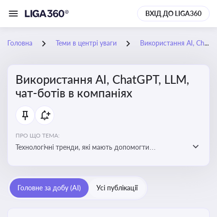
ВХІД ДО LIGA360
Головна
Теми в центрі уваги
Використання AI, ChatGPT, LLM, чат-ботів в компаніях
Використання AI, ChatGPT, LLM,
чат-ботів в компаніях
ПРО ЩО ТЕМА:
Технологічні тренди, які мають допомогти
адаптуватися до змін і використовувати нові
можливості для розвитку бізнесут, значно підвищити
ефективність і знизити витрати компаній
Головне за добу (AI)
Усі публікації