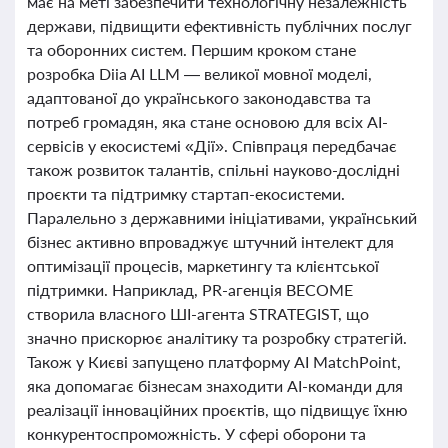
має на меті забезпечити технологічну незалежність
держави, підвищити ефективність публічних послуг
та оборонних систем. Першим кроком стане
розробка Diia AI LLM — великої мовної моделі,
адаптованої до українського законодавства та
потреб громадян, яка стане основою для всіх AI-
сервісів у екосистемі «Дії». Співпраця передбачає
також розвиток талантів, спільні науково-дослідні
проєкти та підтримку стартап-екосистеми.
Паралельно з державними ініціативами, український
бізнес активно впроваджує штучний інтелект для
оптимізації процесів, маркетингу та клієнтської
підтримки. Наприклад, PR-агенція BECOME
створила власного ШІ-агента STRATEGIST, що
значно прискорює аналітику та розробку стратегій.
Також у Києві запущено платформу AI MatchPoint,
яка допомагає бізнесам знаходити AI-команди для
реалізації інноваційних проєктів, що підвищує їхню
конкурентоспроможність. У сфері оборони та