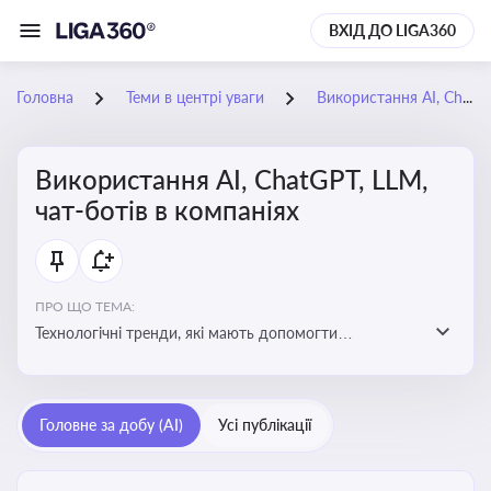
ВХІД ДО LIGA360
Головна
Теми в центрі уваги
Використання AI, ChatGPT, LLM, чат-ботів в компаніях
Використання AI, ChatGPT, LLM,
чат-ботів в компаніях
ПРО ЩО ТЕМА:
Технологічні тренди, які мають допомогти
адаптуватися до змін і використовувати нові
можливості для розвитку бізнесут, значно підвищити
ефективність і знизити витрати компаній
Головне за добу (AI)
Усі публікації