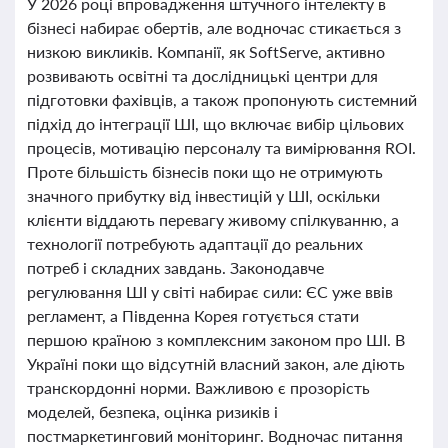
У 2026 році впровадження штучного інтелекту в
бізнесі набирає обертів, але водночас стикається з
низкою викликів. Компанії, як SoftServe, активно
розвивають освітні та дослідницькі центри для
підготовки фахівців, а також пропонують системний
підхід до інтеграції ШІ, що включає вибір цільових
процесів, мотивацію персоналу та вимірювання ROI.
Проте більшість бізнесів поки що не отримують
значного прибутку від інвестицій у ШІ, оскільки
клієнти віддають перевагу живому спілкуванню, а
технології потребують адаптації до реальних
потреб і складних завдань. Законодавче
регулювання ШІ у світі набирає сили: ЄС уже ввів
регламент, а Південна Корея готується стати
першою країною з комплексним законом про ШІ. В
Україні поки що відсутній власний закон, але діють
транскордонні норми. Важливою є прозорість
моделей, безпека, оцінка ризиків і
постмаркетинговий моніторинг. Водночас питання