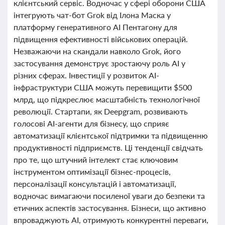
клієнтський сервіс. Водночас у сфері оборони США
інтегрують чат-бот Grok від Ілона Маска у
платформу генеративного AI Пентагону для
підвищення ефективності військових операцій.
Незважаючи на скандали навколо Grok, його
застосування демонструє зростаючу роль AI у
різних сферах. Інвестиції у розвиток AI-
інфраструктури США можуть перевищити $500
млрд, що підкреслює масштабність технологічної
революції. Стартапи, як Deepgram, розвивають
голосові AI-агенти для бізнесу, що сприяє
автоматизації клієнтської підтримки та підвищенню
продуктивності підприємств. Ці тенденції свідчать
про те, що штучний інтелект стає ключовим
інструментом оптимізації бізнес-процесів,
персоналізації консультацій і автоматизації,
водночас вимагаючи посиленої уваги до безпеки та
етичних аспектів застосування. Бізнеси, що активно
впроваджують AI, отримують конкурентні переваги,