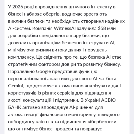
У 2026 році впровадження штучного інтелекту в
бізнесі набирає обертів, водночас зростають
виклики безпеки та необхідність створення надійних
AI-систем. Компанія WitnessAI залучила $58 млн
для розробки спеціального шару безпеки, що
дозволить організаціям безпечно інтегрувати AI,
мінімізуючи ризики витоку даних і порушень
комплаєнсу. Це свідчить про те, що безпека AI стає
стратегічним фактором довіри та розвитку бізнесу.
Паралельно Google представив функцію
персоналізованої аналітики для свого AI-чатбота
Gemini, що дозволяє автоматично аналізувати дані
користувачів із різних сервісів для підвищення
якості консультацій і підтримки. В Україні АСВІО
БАНК активно впроваджує AI-рішення для
автоматизації фінансового моніторингу, швидкого
онбордингу клієнтів та підвищення кібербезпеки,
що оптимізує бізнес-процеси та покращує