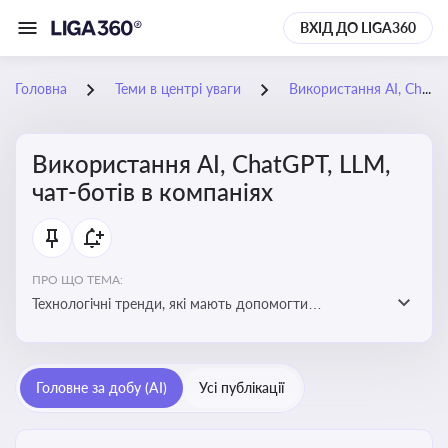
ВХІД ДО LIGA360
Головна
Теми в центрі уваги
Використання AI, ChatGPT, LLM, чат-ботів в компаніях
Використання AI, ChatGPT, LLM,
чат-ботів в компаніях
ПРО ЩО ТЕМА:
Технологічні тренди, які мають допомогти
адаптуватися до змін і використовувати нові
можливості для розвитку бізнесут, значно підвищити
ефективність і знизити витрати компаній
Головне за добу (AI)
Усі публікації