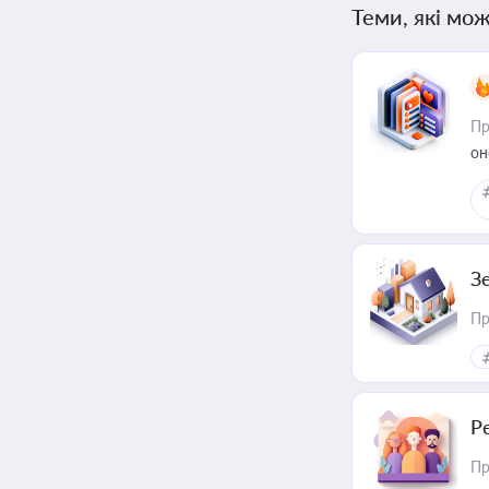
Теми, які мож
Пр
он
З
Пр
Р
Пр