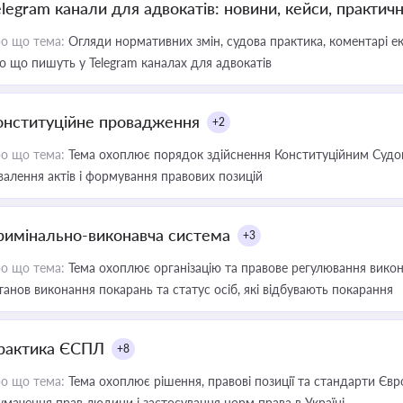
elegram канали для адвокатів: новини, кейси, практич
о що тема:
Огляди нормативних змін, судова практика, коментарі екс
о що пишуть у Telegram каналах для адвокатів
онституційне провадження
+2
о що тема:
Тема охоплює порядок здійснення Конституційним Судом
валення актів і формування правових позицій
римінально-виконавча система
+3
о що тема:
Тема охоплює організацію та правове регулювання викона
танов виконання покарань та статус осіб, які відбувають покарання
рактика ЄСПЛ
+8
о що тема:
Тема охоплює рішення, правові позиції та стандарти Євр
умачення прав людини і застосування норм права в Україні