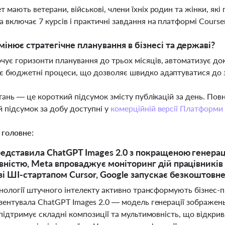
т мають ветерани, військові, члени їхніх родин та жінки, які
 включає 7 курсів і практичні завдання на платформі Course
мінює стратегічне планування в бізнесі та державі?
чує горизонти планування до трьох місяців, автоматизує док
є бюджетні процеси, що дозволяє швидко адаптуватися до
тань — це короткий підсумок змісту публікацій за день. По
 підсумок за добу доступні у
комерційній версії Платформи
 головне:
едставила ChatGPT Images 2.0 з покращеною генерац
ністю, Meta впроваджує моніторинг дій працівників 
зі ШІ-стартапом Cursor, Google запускає безкоштовне
хнології штучного інтелекту активно трансформують бізнес-п
зентувала ChatGPT Images 2.0 — модель генерації зображень
підтримує складні композиції та мультимовність, що відкри