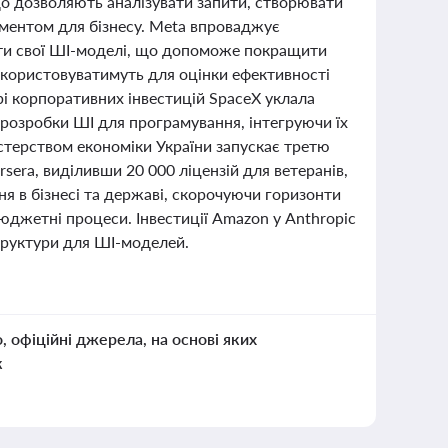
що дозволяють аналізувати запити, створювати
рументом для бізнесу. Meta впроваджує
чати свої ШІ-моделі, що допоможе покращити
використовуватимуть для оцінки ефективності
рі корпоративних інвестицій SpaceX уклала
розробки ШІ для програмування, інтегруючи їх
стерством економіки України запускає третю
era, виділивши 20 000 ліцензій для ветеранів,
ня в бізнесі та державі, скорочуючи горизонти
бюджетні процеси. Інвестиції Amazon у Anthropic
труктури для ШІ-моделей.
о, офіційні джерела, на основі яких
к