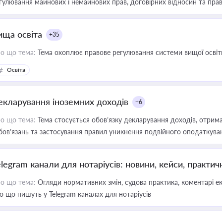
гулювання майнових і немайнових прав, договірних відносин та прав
ища освіта
+35
о що тема:
Тема охоплює правове регулювання системи вищої освіти, о
Освіта
екларування іноземних доходів
+6
о що тема:
Тема стосується обов’язку декларування доходів, отрим
бов’язань та застосування правил уникнення подвійного оподаткува
elegram канали для нотаріусів: новини, кейси, практич
о що тема:
Огляди нормативних змін, судова практика, коментарі екс
о що пишуть у Telegram каналах для нотаріусів