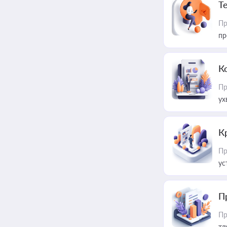
T
Пр
пр
К
Пр
ух
К
Пр
ус
П
Пр
тл