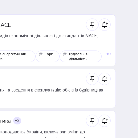
NACE
идів економічної діяльності до стандартів NACE,
о-енергетичний
Торгівля
Будівельна
+10
кс
діяльність
я та введення в експлуатацію об’єктів будівництва
итика
+3
конодавства України, включаючи зміни до