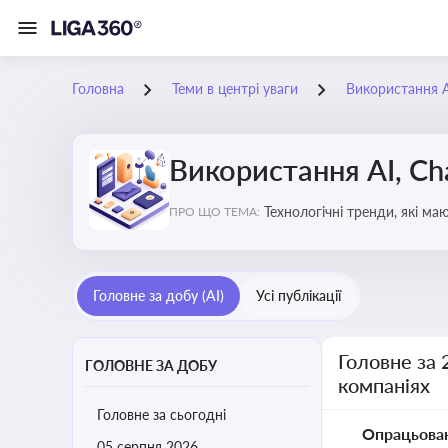
Головна
Теми в центрі уваги
Використання AI
Використання AI, Ch
Технологічні тренди, які м
ПРО ЩО ТЕМА:
ефективність і знизити вит
Головне за добу (AI)
Усі публікації
Головне за 
ГОЛОВНЕ ЗА ДОБУ
компаніях
Головне за сьогодні
Опрацьова
05 серпня 2026