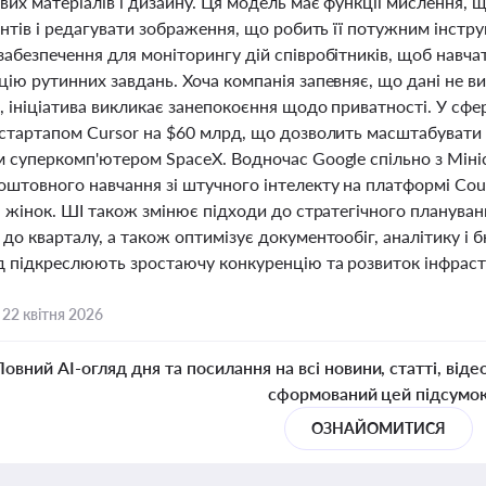
вих матеріалів і дизайну. Ця модель має функції мислення, 
антів і редагувати зображення, що робить її потужним інст
забезпечення для моніторингу дій співробітників, щоб нав
цію рутинних завдань. Хоча компанія запевняє, що дані не 
, ініціатива викликає занепокоєння щодо приватності. У сфе
-стартапом Cursor на $60 млрд, що дозволить масштабувати 
м суперкомп'ютером SpaceX. Водночас Google спільно з Міні
штовного навчання зі штучного інтелекту на платформі Cours
і жінок. ШІ також змінює підходи до стратегічного плануван
до кварталу, а також оптимізує документообіг, аналітику і 
д підкреслюють зростаючу конкуренцію та розвиток інфрас
,
22 квітня 2026
Повний AI-огляд дня та посилання на всі новини, статті, віде
сформований цей підсумо
ОЗНАЙОМИТИСЯ