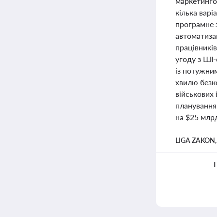
маркетинго
кілька варі
програмне 
автоматиза
працівників
угоду з ШІ
із потужни
хвилю безко
військових 
планування 
на $25 млр
LIGA ZAKON