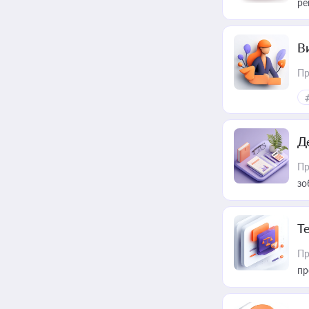
ре
В
Пр
Д
Пр
зо
T
Пр
пр