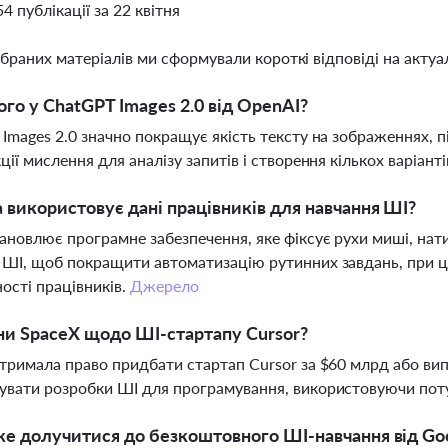
54 публікації за 22 квітня
ібраних матеріалів ми сформували короткі відповіді на актуал
го у ChatGPT Images 2.0 від OpenAI?
Images 2.0 значно покращує якість тексту на зображеннях, п
ції мислення для аналізу запитів і створення кількох варіант
 використовує дані працівників для навчання ШІ?
ановлює програмне забезпечення, яке фіксує рухи миші, нат
ШІ, щоб покращити автоматизацію рутинних завдань, при ць
ості працівників.
Джерело
ни SpaceX щодо ШІ-стартапу Cursor?
тримала право придбати стартап Cursor за $60 млрд або вип
увати розробки ШІ для програмування, використовуючи по
е долучитися до безкоштовного ШІ-навчання від Goog