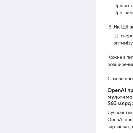
Пріорите
Програма
Як ШІ з
ШІ скоро
оптимізу
Кожне з пи
розширений
Стисло про
OpenAI пр
мультимов
$60 млрд 
Сучасні те
OpenAI пре
картинках, 