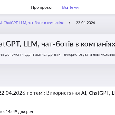
Про проєкт
Всі Теми
, ChatGPT, LLM, чат-ботів в компаніях
22-04-2026
atGPT, LLM, чат-ботів в компанія
ають допомогти адаптуватися до змін і використовувати нові можливо
рати компаній
22.04.2026 по темі: Використання AI, ChatGPT, L
но:
14549 джерел