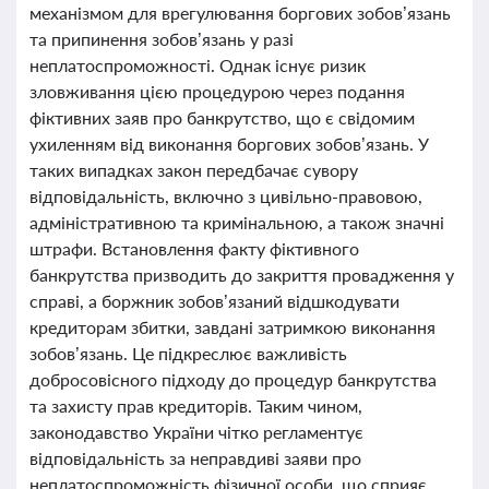
механізмом для врегулювання боргових зобов’язань
та припинення зобов’язань у разі
неплатоспроможності. Однак існує ризик
зловживання цією процедурою через подання
фіктивних заяв про банкрутство, що є свідомим
ухиленням від виконання боргових зобов’язань. У
таких випадках закон передбачає сувору
відповідальність, включно з цивільно-правовою,
адміністративною та кримінальною, а також значні
штрафи. Встановлення факту фіктивного
банкрутства призводить до закриття провадження у
справі, а боржник зобов’язаний відшкодувати
кредиторам збитки, завдані затримкою виконання
зобов’язань. Це підкреслює важливість
добросовісного підходу до процедур банкрутства
та захисту прав кредиторів. Таким чином,
законодавство України чітко регламентує
відповідальність за неправдиві заяви про
неплатоспроможність фізичної особи, що сприяє