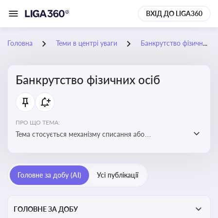
ВХІД ДО LIGA360
Головна
Теми в центрі уваги
Банкрутство фізичних осіб
Банкрутство фізичних осіб
ПРО ЩО ТЕМА:
Тема стосується механізму списання або
реструктуризації боргів фізособи через судову
процедуру банкрутства, що дозволяє захистити
права як боржника, так і кредиторів
Головне за добу (AI)
Усі публікації
ГОЛОВНЕ ЗА ДОБУ