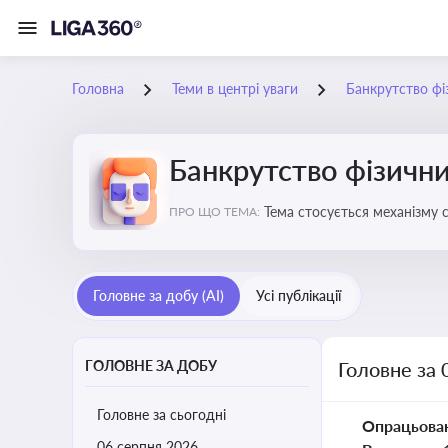
Головна
Теми в центрі уваги
Банкрутство фі
Банкрутство фізични
Тема стосується механізму 
ПРО ЩО ТЕМА:
як боржника, так і кредитор
Головне за добу (AI)
Усі публікації
ГОЛОВНЕ ЗА ДОБУ
Головне за 
Головне за сьогодні
Опрацьова
06 серпня 2026