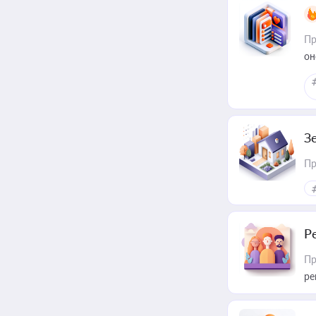
Пр
он
З
Пр
Р
Пр
ре