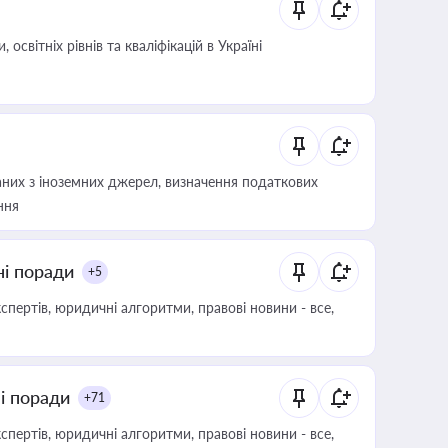
світніх рівнів та кваліфікацій в Україні
аних з іноземних джерел, визначення податкових
ння
ні поради
+5
пертів, юридичні алгоритми, правові новини - все,
ні поради
+71
пертів, юридичні алгоритми, правові новини - все,