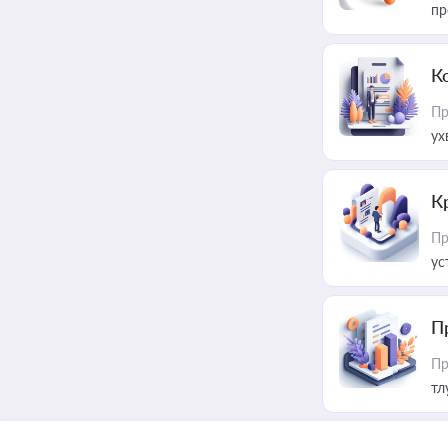
пр
К
Пр
ух
К
Пр
ус
П
Пр
тл