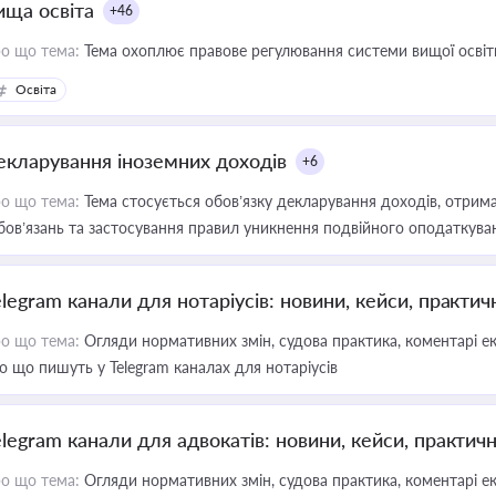
ища освіта
+46
о що тема:
Тема охоплює правове регулювання системи вищої освіти, о
Освіта
екларування іноземних доходів
+6
о що тема:
Тема стосується обов’язку декларування доходів, отрим
бов’язань та застосування правил уникнення подвійного оподаткува
elegram канали для нотаріусів: новини, кейси, практич
о що тема:
Огляди нормативних змін, судова практика, коментарі екс
о що пишуть у Telegram каналах для нотаріусів
elegram канали для адвокатів: новини, кейси, практич
о що тема:
Огляди нормативних змін, судова практика, коментарі екс