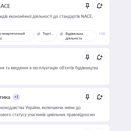
NACE
идів економічної діяльності до стандартів NACE,
о-енергетичний
Торгівля
Будівельна
+10
кс
діяльність
я та введення в експлуатацію об’єктів будівництва
итика
+1
конодавства України, включаючи зміни до
ового статусу учасників цивільних правовідносин