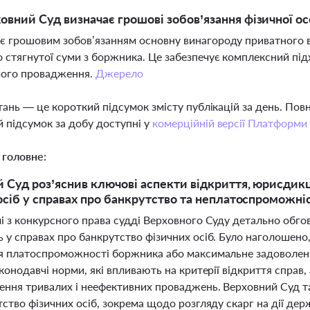
овний Суд визначає грошові зобов’язання фізичної о
є грошовим зобов’язанням основну винагороду приватного в
 стягнутої суми з боржника. Це забезпечує комплексний під
чого провадження.
Джерело
тань — це короткий підсумок змісту публікацій за день. По
 підсумок за добу доступні у
комерційній версії Платформи
 головне:
 Суд роз’яснив ключові аспекти відкриття, юрисдикц
осіб у справах про банкрутство та неплатоспроможні
і з конкурсного права судді Верховного Суду детально обго
у справах про банкрутство фізичних осіб. Було наголошено,
я платоспроможності боржника або максимальне задоволення
конодавчі норми, які впливають на критерії відкриття справ, 
ення тривалих і неефективних проваджень. Верховний Суд т
ство фізичних осіб, зокрема щодо розгляду скарг на дії дер