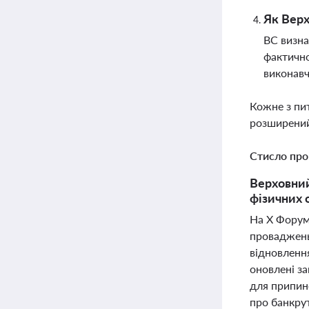
Як Верх
ВС визна
фактично
виконав
Кожне з пи
розширений
Стисло про
Верховний
фізичних 
На X Форум
проваджень 
відновленн
оновлені за
для припин
про банкрут