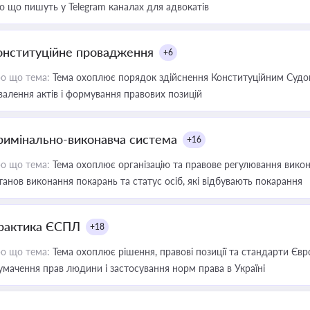
о що пишуть у Telegram каналах для адвокатів
онституційне провадження
+6
о що тема:
Тема охоплює порядок здійснення Конституційним Судом
валення актів і формування правових позицій
римінально-виконавча система
+16
о що тема:
Тема охоплює організацію та правове регулювання викона
танов виконання покарань та статус осіб, які відбувають покарання
рактика ЄСПЛ
+18
о що тема:
Тема охоплює рішення, правові позиції та стандарти Євр
умачення прав людини і застосування норм права в Україні