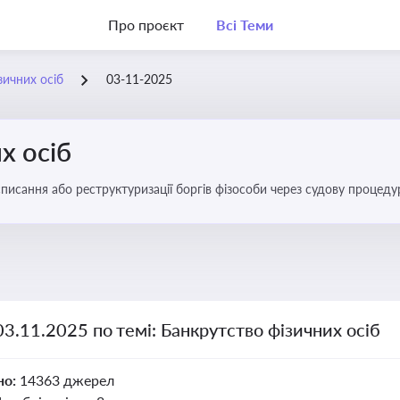
Про проєкт
Всі Теми
зичних осіб
03-11-2025
х осіб
списання або реструктуризації боргів фізособи через судову процед
ів
03.11.2025 по темі: Банкрутство фізичних осіб
но:
14363 джерел