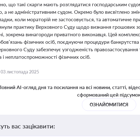
но, що такі скарги мають розглядатися господарським судом
, а не адміністративним судом. Окремо було висвітлено змін
адки, коли мораторій не застосовується, та автоматичне пр
лянули практику Верховного Суду щодо визнання грошових зо
і, зокрема винагороди приватного виконавця. Цей комплек
обов’язань фізичних осіб, поєднуючи процедури банкрутства
ерховного Суду забезпечує узгодженість правозастосування
а і неплатоспроможності фізичних осіб.
,
03 листопада 2025
Повний AI-огляд дня та посилання на всі новини, статті, віде
сформований цей підсумо
ОЗНАЙОМИТИСЯ
уть вас зацікавити: