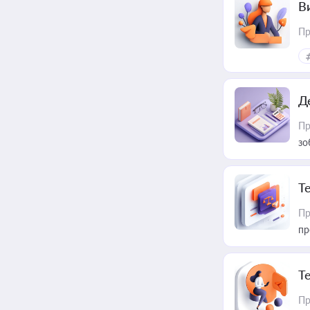
В
Пр
Д
Пр
зо
T
Пр
пр
T
Пр