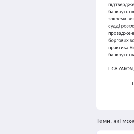
підтвердже
банкрутство
зокрема вип
судді розг
провадженн
боргових з
практика В
банкрутств
LIGA ZAKON
Теми, які мож