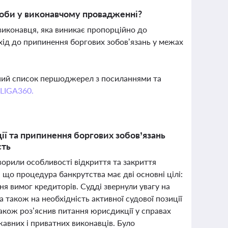
соби у виконавчому провадженні?
иконавця, яка виникає пропорційно до
хід до припинення боргових зобов’язань у межах
вний список першоджерел з посиланнями та
 LIGA360.
ії та припинення боргових зобов’язань
сть
ворили особливості відкриття та закриття
 що процедура банкрутства має дві основні цілі:
 вимог кредиторів. Судді звернули увагу на
а також на необхідність активної судової позиції
акож роз’яснив питання юрисдикції у справах
жавних і приватних виконавців. Було