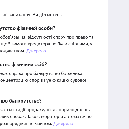
ьні запитання. Ви дізнаєтесь:
утство фізичної особи?
бов’язання, відсутності спору про право та
 щоб вимоги кредитора не були спірними, а
онодавством.
Джерело
тство фізичних осіб?
буває справа про банкрутство боржника.
онцентрацію спорів і уніфікацію судової
 про банкрутство?
ває на стадії продажу після оприлюднення
нових спорах. Також мораторій автоматично
и розпорядження майном.
Джерело