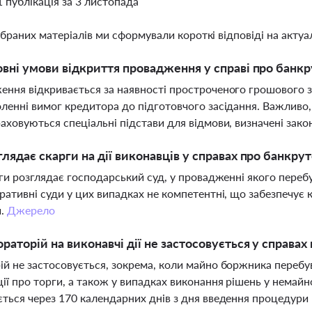
1 публікація за 3 листопада
ібраних матеріалів ми сформували короткі відповіді на актуал
овні умови відкриття провадження у справі про банкр
ння відкривається за наявності простроченого грошового зо
ленні вимог кредитора до підготовчого засідання. Важливо,
аховуються спеціальні підстави для відмови, визначені зак
глядає скарги на дії виконавців у справах про банкру
рги розглядає господарський суд, у провадженні якого пере
ративні суди у цих випадках не компетентні, що забезпечує к
и.
Джерело
раторій на виконавчі дії не застосовується у справах
й не застосовується, зокрема, коли майно боржника перебу
ії про торги, а також у випадках виконання рішень у немай
ться через 170 календарних днів з дня введення процедур