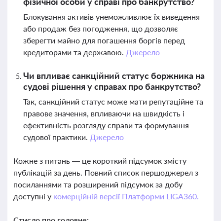
фізичної особи у справі про банкрутство?
Блокування активів унеможливлює їх виведення
або продаж без погодження, що дозволяє
зберегти майно для погашення боргів перед
кредиторами та державою.
Джерело
Чи впливає санкційний статус боржника на
судові рішення у справах про банкрутство?
Так, санкційний статус може мати репутаційне та
правове значення, впливаючи на швидкість і
ефективність розгляду справи та формування
судової практики.
Джерело
Кожне з питань — це короткий підсумок змісту
публікацій за день. Повний список першоджерел з
посиланнями та розширений підсумок за добу
доступні у
комерційній версії Платформи LIGA360.
Стисло про головне: