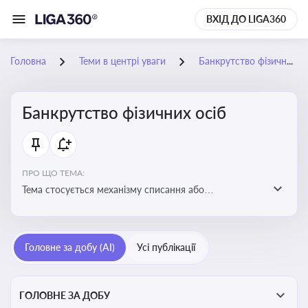
ВХІД ДО LIGA360
Головна
Теми в центрі уваги
Банкрутство фізичних осіб
Банкрутство фізичних осіб
ПРО ЩО ТЕМА:
Тема стосується механізму списання або
реструктуризації боргів фізособи через судову
процедуру банкрутства, що дозволяє захистити
права як боржника, так і кредиторів
Головне за добу (AI)
Усі публікації
ГОЛОВНЕ ЗА ДОБУ