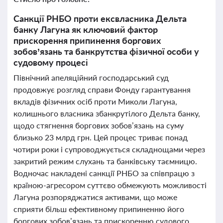
Санкції РНБО проти ексвласника Дельта
банку Лагуна як ключовий фактор
прискорення припинення боргових
зобов’язань та банкрутства фізичної особи у
судовому процесі
Північний апеляційний господарський суд
продовжує розгляд справи Фонду гарантування
вкладів фізичних осіб проти Миколи Лагуна,
колишнього власника збанкрутілого Дельта банку,
щодо стягнення боргових зобов’язань на суму
близько 23 млрд грн. Цей процес триває понад
чотири роки і супроводжується складнощами через
закритий режим слухань та банківську таємницю.
Водночас накладені санкції РНБО за співпрацю з
країною-агресором суттєво обмежують можливості
Лагуна розпоряджатися активами, що може
сприяти більш ефективному припиненню його
боргових зобов’язань та прискоренню судового