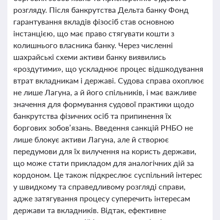
розгляду. Після банкрутства Дельта банку Фонд
гарантування вкладів фізосіб став основною
інстанцією, що має право стягувати кошти з
колишнього власника банку. Через численні
шахрайські схеми активи банку виявились
«роздутими», що ускладнює процес відшкодування
втрат вкладникам і державі. Судова справа охоплює
не лише Лагуна, а й його спільників, і має важливе
значення для формування судової практики щодо
банкрутства фізичних осіб та припинення їх
боргових зобов’язань. Введення санкцій РНБО не
лише блокує активи Лагуна, але й створює
передумови для їх вилучення на користь держави,
що може стати прикладом для аналогічних дій за
кордоном. Це також підкреслює суспільний інтерес
у швидкому та справедливому розгляді справи,
адже затягування процесу суперечить інтересам
держави та вкладників. Відтак, ефективне