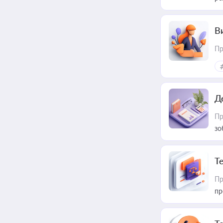
В
Пр
Д
Пр
зо
T
Пр
пр