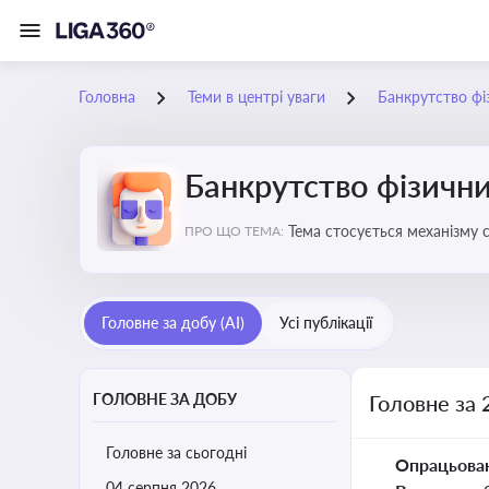
Головна
Теми в центрі уваги
Банкрутство фі
Банкрутство фізични
Тема стосується механізму 
ПРО ЩО ТЕМА:
як боржника, так і кредитор
Головне за добу (AI)
Усі публікації
ГОЛОВНЕ ЗА ДОБУ
Головне за 
Головне за сьогодні
Опрацьова
04 серпня 2026