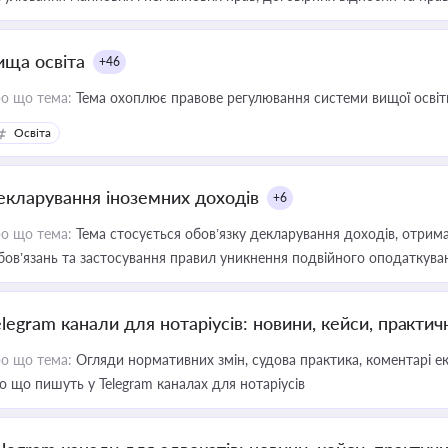
ища освіта
+46
о що тема:
Тема охоплює правове регулювання системи вищої освіти, о
Освіта
екларування іноземних доходів
+6
о що тема:
Тема стосується обов’язку декларування доходів, отрим
бов’язань та застосування правил уникнення подвійного оподаткува
elegram канали для нотаріусів: новини, кейси, практич
о що тема:
Огляди нормативних змін, судова практика, коментарі екс
о що пишуть у Telegram каналах для нотаріусів