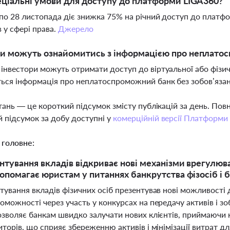
еціальні умови для доступу до платформи LIGA360?
6 по 28 листопада діє знижка 75% на річний доступ до платф
в у сфері права.
Джерело
и можуть ознайомитись з інформацією про неплатосп
 інвестори можуть отримати доступ до віртуальної або фізич
ться інформація про неплатоспроможний банк без зобов’язан
тань — це короткий підсумок змісту публікацій за день. По
 підсумок за добу доступні у
комерційній версії Платформи
 головне:
нтування вкладів відкриває нові механізми врегулюв
опомагає юристам у питаннях банкрутства фізосіб і 
тування вкладів фізичних осіб презентував нові можливості
можності через участь у конкурсах на передачу активів і з
зволяє банкам швидко залучати нових клієнтів, приймаючи на
торів, що сприяє збереженню активів і мінімізації витрат для