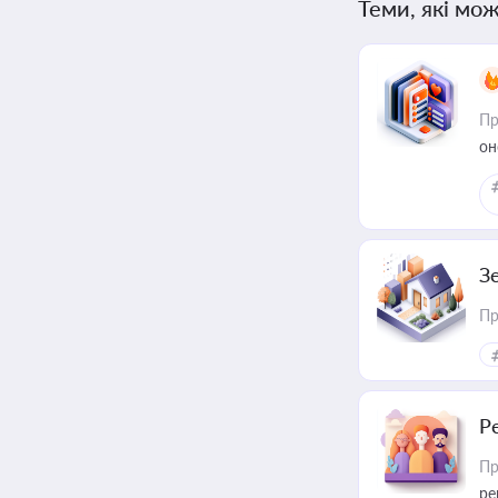
Теми, які мож
Пр
он
З
Пр
Р
Пр
ре