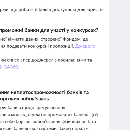
орми, що робить її більш доступною для юристів
роможні банки для участі у конкурсах?
ної кімнати даних, створеної Фондом, де
ня подавати конкурсні пропозиції.
Джерело
вний список першоджерел з посиланнями та
 LIGA360.
ання неплатоспроможності банків та
боргових зобов’язань
 для банків щодо врегулювання
обов’язань від неплатоспроможних банків. Цей
 себе боргові зобов’язання фізичних осіб та
 всієї банківської системи. Такий підхід є