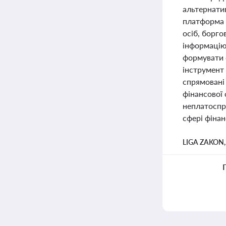
альтернатив
платформа 
осіб, борго
інформацію 
формувати с
інструмент 
спрямовані
фінансової
неплатоспр
сфері фінанс
LIGA ZAKON