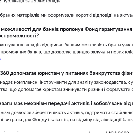
2 публікації за 25 листопада
ібраних матеріалів ми сформували короткі відповіді на актуал
і можливості для банків пропонує Фонд гарантування
оспроможності?
антування вкладів відкриває банкам можливість брати участь
проможних банків, що дозволяє швидко залучати нових клієн
о
360 допомагає юристам у питаннях банкрутства фізи
надає комплексні інструменти для аналізу законодавства, су
тва, що допомагає юристам знижувати ризики і формувати си
еваги має механізм передачі активів і зобов’язань в
нізм дозволяє зберегти якість активів, підтримати стабільні
і витрати для Фонду і клієнтів, на відміну від ліквідації банк