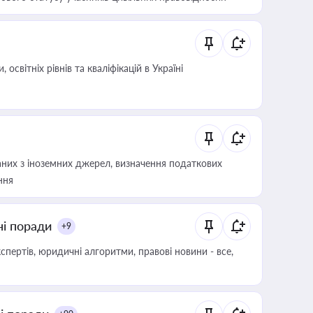
світніх рівнів та кваліфікацій в Україні
аних з іноземних джерел, визначення податкових
ння
ні поради
+9
пертів, юридичні алгоритми, правові новини - все,