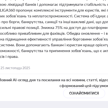
ою ліквідації банків і допомагає підтримувати стабільніст
LIGA360 пропонує комплексні інструменти для юристів, які
вих зобов’язань та неплатоспроможності. Система об’єднує 
про борги, банкрутства, санкції та інші важливі дані, що 
ильні правові позиції. Знижка 75% на доступ до платформи 
особливо привабливим для фахівців. Обидва оновлення – і ві
 на підвищення ефективності управління борговими зобов’яза
 системи. Вони допомагають банкам і юристам краще орієнт
оможності, банкрутства та припинення зобов’язань, що є ак
ів і права.
,
25 листопада 2025
Повний AI-огляд дня та посилання на всі новини, статті, віде
сформований цей підсумо
ОЗНАЙОМИТИСЯ