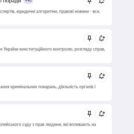
ні поради
+90
пертів, юридичні алгоритми, правові новини - все,
 України конституційного контролю, розгляду справ,
ння кримінальних покарань, діяльність органів і
опейського суду з прав людини, які впливають на