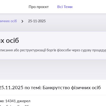
Про проєкт
Всі Теми
зичних осіб
25-11-2025
х осіб
списання або реструктуризації боргів фізособи через судову процед
ів
25.11.2025 по темі: Банкрутство фізичних осіб
но:
14341 джерел