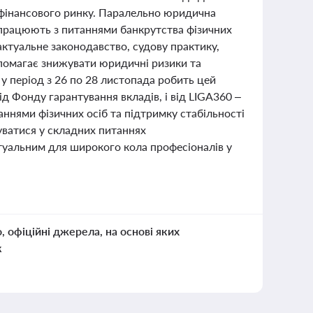
ь фінансового ринку. Паралельно юридична
 працюють з питаннями банкрутства фізичних
актуальне законодавство, судову практику,
допомагає знижувати юридичні ризики та
у період з 26 по 28 листопада робить цей
д Фонду гарантування вкладів, і від LIGA360 –
ннями фізичних осіб та підтримку стабільності
уватися у складних питаннях
туальним для широкого кола професіоналів у
о, офіційні джерела, на основі яких
к