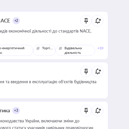
NACE
+2
идів економічної діяльності до стандартів NACE,
о-енергетичний
Торгівля
Будівельна
+10
кс
діяльність
я та введення в експлуатацію об’єктів будівництва
итика
+3
конодавства України, включаючи зміни до
ового статусу учасників цивільних правовідносин