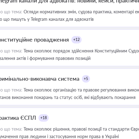
elegram канали для адвокатів: новини, кейси, практич
о що тема:
Огляди нормативних змін, судова практика, коментарі екс
о що пишуть у Telegram каналах для адвокатів
онституційне провадження
+12
о що тема:
Тема охоплює порядок здійснення Конституційним Судом
валення актів і формування правових позицій
римінально-виконавча система
+5
о що тема:
Тема охоплює організацію та правове регулювання викона
танов виконання покарань та статус осіб, які відбувають покарання
рактика ЄСПЛ
+18
о що тема:
Тема охоплює рішення, правові позиції та стандарти Євр
умачення прав людини і застосування норм права в Україні