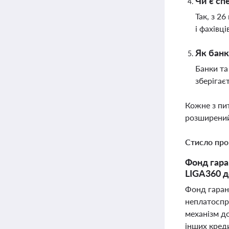
Чи є сп
Так, з 2
і фахівці
Як банк
Банки та
зберігає
Кожне з пи
розширений
Стисло про
Фонд гара
LIGA360 д
Фонд гаран
неплатоспро
механізм до
інших креди