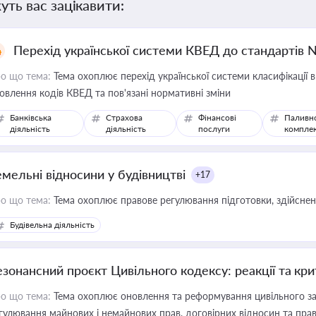
уть вас зацікавити:
Перехід української системи КВЕД до стандартів 
о що тема:
Тема охоплює перехід української системи класифікації в
овлення кодів КВЕД та пов'язані нормативні зміни
Банківська
Страхова
Фінансові
Паливн
діяльність
діяльність
послуги
компле
емельні відносини у будівництві
+17
о що тема:
Тема охоплює правове регулювання підготовки, здійсненн
Будівельна діяльність
езонансний проєкт Цивільного кодексу: реакції та кр
о що тема:
Тема охоплює оновлення та реформування цивільного за
гулювання майнових і немайнових прав, договірних відносин та прав