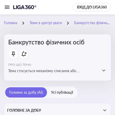
ВХІД ДО LIGA360
Головна
Теми в центрі уваги
Банкрутство фізичних осіб
Банкрутство фізичних осіб
ПРО ЩО ТЕМА:
Тема стосується механізму списання або
реструктуризації боргів фізособи через судову
процедуру банкрутства, що дозволяє захистити
права як боржника, так і кредиторів
Головне за добу (AI)
Усі публікації
ГОЛОВНЕ ЗА ДОБУ