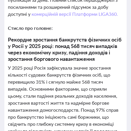
посиланнями та розширений підсумок за добу
доступні у
комерційній версії Платформи LIGA360.
Стисло про головне:
Рекордне зростання банкрутств фізичних осіб
у Росії у 2025 році: понад 568 тисяч випадків
через економічну кризу, падіння доходів і
зростання боргового навантаження
У 2025 році Росія зафіксувала значне зростання
кількості судових банкрутств фізичних осіб, що
перевищило 31% і сягнуло майже 568 тисяч
випадків. Основними факторами, що сприяли
цьому, стали падіння реальних доходів населення,
зростання вартості життя та надмірне боргове
навантаження домогосподарств. Понад 97% справ
про банкрутство ініціюють самі боржники, що
свідчить про глибоку системну кризу в економіці
країни та відсутність швидких шляхів її подолання.