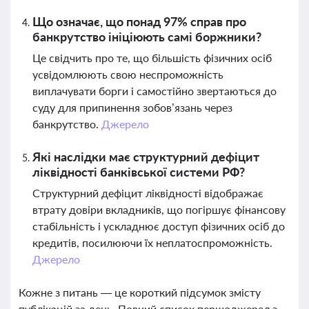
Що означає, що понад 97% справ про
банкрутство ініціюють самі боржники?
Це свідчить про те, що більшість фізичних осіб
усвідомлюють свою неспроможність
виплачувати борги і самостійно звертаються до
суду для припинення зобов’язань через
банкрутство.
Джерело
Які наслідки має структурний дефіцит
ліквідності банківської системи РФ?
Структурний дефіцит ліквідності відображає
втрату довіри вкладників, що погіршує фінансову
стабільність і ускладнює доступ фізичних осіб до
кредитів, посилюючи їх неплатоспроможність.
Джерело
Кожне з питань — це короткий підсумок змісту
публікацій за день. Повний список першоджерел з