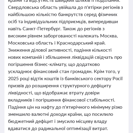
Свердловська область увійшла до п'ятірки регіонів з
найбільшою кількістю банкрутств серед фізичних
осіб та індивідуальних підприємців, випередивши
навіть Санкт-Петербург. Також до регіонів з
високим рівнем заборгованості належать Москва,
Московська область і Краснодарський край.
Зниження ділової активності, падіння кількості
нових компаній і збільшення ліквідацій свідчать про
погіршення бізнес-клімату, що додатково
ускладнює фінансовий стан громадян. Крім того, у
2025 році відтік коштів із банківського сектору Росії
призвів до розширення структурного дефіциту
ліквідності, що відображає втрату довіри
вкладників і погіршення фінансової стабільності.
Падіння цін на нафту до п'ятирічного мінімуму різко
зменшило валютні доходи країни, що посилило
бюджетний дефіцит і змусило місцеву владу
вдаватися до радикальної оптимізації витрат.