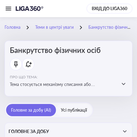
ВХІД ДО LIGA360
Головна
Теми в центрі уваги
Банкрутство фізичних осіб
Банкрутство фізичних осіб
ПРО ЩО ТЕМА:
Тема стосується механізму списання або
реструктуризації боргів фізособи через судову
процедуру банкрутства, що дозволяє захистити
права як боржника, так і кредиторів
Головне за добу (AI)
Усі публікації
ГОЛОВНЕ ЗА ДОБУ