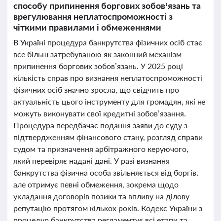
способу припинення боргових зобов’язань та
врегулювання неплатоспроможності з
чіткими правилами і обмеженнями
В Україні процедура банкрутства фізичних осіб стає
все більш затребуваною як законний механізм
припинення боргових зобов’язань. У 2025 році
кількість справ про визнання неплатоспроможності
фізичних осіб значно зросла, що свідчить про
актуальність цього інструменту для громадян, які не
можуть виконувати свої кредитні зобов’язання.
Процедура передбачає подання заяви до суду з
підтвердженням фінансового стану, розгляд справи
судом та призначення арбітражного керуючого,
який перевіряє надані дані. У разі визнання
банкрутства фізична особа звільняється від боргів,
але отримує певні обмеження, зокрема щодо
укладання договорів позики та впливу на ділову
репутацію протягом кількох років. Кодекс України з
процедур банкрутства регламентує всі етапи та