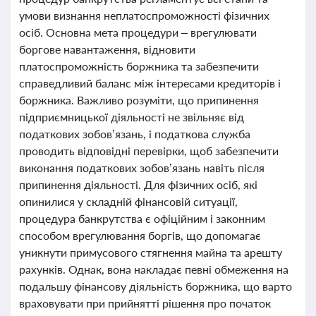
умови визнання неплатоспроможності фізичних
осіб. Основна мета процедури – врегулювати
боргове навантаження, відновити
платоспроможність боржника та забезпечити
справедливий баланс між інтересами кредиторів і
боржника. Важливо розуміти, що припинення
підприємницької діяльності не звільняє від
податкових зобов’язань, і податкова служба
проводить відповідні перевірки, щоб забезпечити
виконання податкових зобов’язань навіть після
припинення діяльності. Для фізичних осіб, які
опинилися у складній фінансовій ситуації,
процедура банкрутства є офіційним і законним
способом врегулювання боргів, що допомагає
уникнути примусового стягнення майна та арешту
рахунків. Однак, вона накладає певні обмеження на
подальшу фінансову діяльність боржника, що варто
враховувати при прийнятті рішення про початок