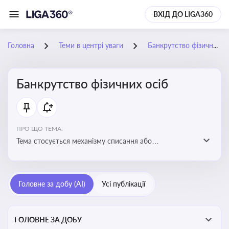
ВХІД ДО LIGA360
Головна
Теми в центрі уваги
Банкрутство фізичних осіб
Банкрутство фізичних осіб
ПРО ЩО ТЕМА:
Тема стосується механізму списання або
реструктуризації боргів фізособи через судову
процедуру банкрутства, що дозволяє захистити
права як боржника, так і кредиторів
Головне за добу (AI)
Усі публікації
ГОЛОВНЕ ЗА ДОБУ