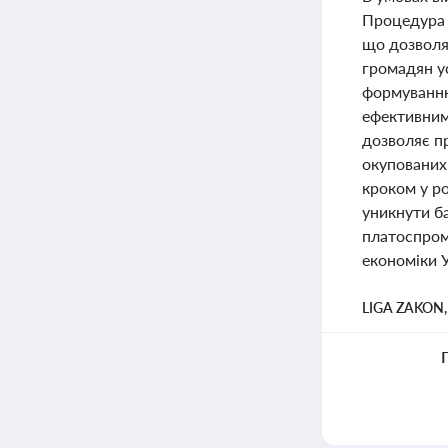
Процедура 
що дозволяє
громадян у
формуванню 
ефективним
дозволяє п
окупованих
кроком у р
уникнути б
платоспром
економіки У
LIGA ZAKON