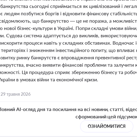
банкрутства сьогодні сприймається як цивілізований і легал
 людям позбутися боргів і відновити фінансову стабільність.
свідомлюють, що банкрутство — це не поразка, а можливіст
нової бізнес-культури в Україні. Попри складні умови війн
и. Судова система адаптується до викликів, використовуючи
рискорити процеси навіть у складних обставинах. Водночас і
 територіях і зниженням інвестиційного попиту, що впливає
озвитку ринку банкрутств є впровадження превентивної рест
анкрутства, вчасно виявити фінансові проблеми та залучити
ожності. Ця процедура сприяє збереженню бізнесу та робоч
країни в умовах війни та економічної кризи.
,
29 травня 2026
Повний AI-огляд дня та посилання на всі новини, статті, віде
сформований цей підсумо
ОЗНАЙОМИТИСЯ