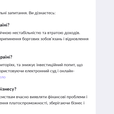
ьні запитання. Ви дізнаєтесь:
аїні?
мічною нестабільністю та втратою доходів.
рипинення боргових зобов’язань і відновлення
раїні?
иторіях, та знижує інвестиційний попит, що
користовуючи електронний суд і онлайн-
ело
бізнесу?
мствам вчасно виявляти фінансові проблеми і
ення платоспроможності, зберігаючи бізнес і