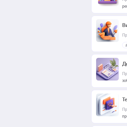
ре
В
Пр
Д
Пр
зо
T
Пр
пр