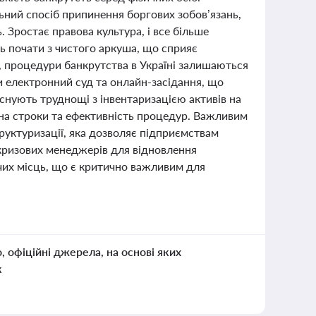
ьний спосіб припинення боргових зобов’язань,
 Зростає правова культура, і все більше
ь почати з чистого аркуша, що сприяє
и, процедури банкрутства в Україні залишаються
 електронний суд та онлайн-засідання, що
снують труднощі з інвентаризацією активів на
 на строки та ефективність процедур. Важливим
руктуризації, яка дозволяє підприємствам
 кризових менеджерів для відновлення
их місць, що є критично важливим для
о, офіційні джерела, на основі яких
к