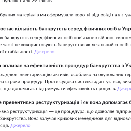
1 публікація за 29 травня
ібраних матеріалів ми сформували короткі відповіді на актуал
остає кількість банкрутств серед фізичних осіб в Укр
я банкрутств серед фізичних осіб пов’язане з війною, еконо
 частіше використовують банкрутство як легальний спосіб п
ої стабільності.
Джерело
а впливає на ефективність процедур банкрутства в Ук
кладнює інвентаризацію активів, особливо на окупованих тер
на строки процедур. Проте судова система адаптується, ви
я, що допомагає підтримувати ефективність процесів.
Джер
 превентивна реструктуризація і як вона допомагає 
вна реструктуризація — це процедура, що дозволяє підприє
банкрутства. Вона залучає кризових менеджерів для відновл
ісця.
Джерело