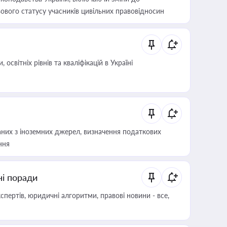
ового статусу учасників цивільних правовідносин
світніх рівнів та кваліфікацій в Україні
аних з іноземних джерел, визначення податкових
ння
ні поради
пертів, юридичні алгоритми, правові новини - все,