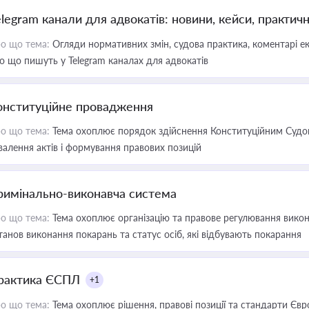
elegram канали для адвокатів: новини, кейси, практич
о що тема:
Огляди нормативних змін, судова практика, коментарі екс
о що пишуть у Telegram каналах для адвокатів
онституційне провадження
о що тема:
Тема охоплює порядок здійснення Конституційним Судом
валення актів і формування правових позицій
римінально-виконавча система
о що тема:
Тема охоплює організацію та правове регулювання викона
танов виконання покарань та статус осіб, які відбувають покарання
рактика ЄСПЛ
+1
о що тема:
Тема охоплює рішення, правові позиції та стандарти Євр