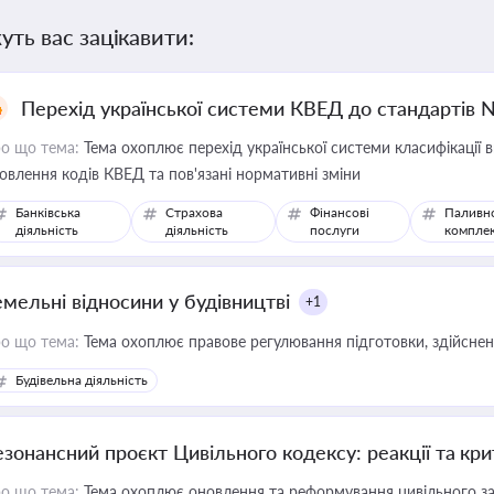
уть вас зацікавити:
Перехід української системи КВЕД до стандартів 
о що тема:
Тема охоплює перехід української системи класифікації в
овлення кодів КВЕД та пов'язані нормативні зміни
Банківська
Страхова
Фінансові
Паливн
діяльність
діяльність
послуги
компле
емельні відносини у будівництві
+1
о що тема:
Тема охоплює правове регулювання підготовки, здійсненн
Будівельна діяльність
езонансний проєкт Цивільного кодексу: реакції та кр
о що тема:
Тема охоплює оновлення та реформування цивільного за