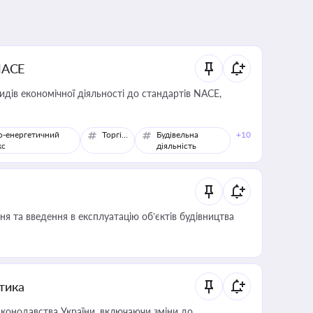
NACE
идів економічної діяльності до стандартів NACE,
о-енергетичний
Торгівля
Будівельна
+10
кс
діяльність
я та введення в експлуатацію об’єктів будівництва
итика
конодавства України, включаючи зміни до