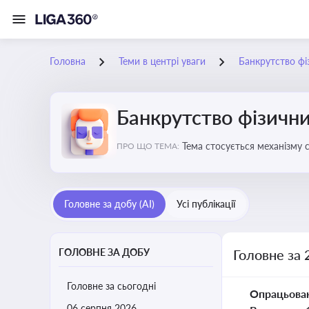
Головна
Теми в центрі уваги
Банкрутство фі
Банкрутство фізични
Тема стосується механізму 
ПРО ЩО ТЕМА:
як боржника, так і кредитор
Головне за добу (AI)
Усі публікації
ГОЛОВНЕ ЗА ДОБУ
Головне за 
Головне за сьогодні
Опрацьова
06 серпня 2026