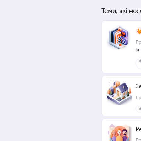
Теми, які мож
Пр
он
З
Пр
Р
Пр