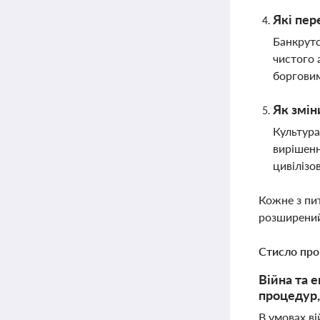
Які пер
Банкрутс
чистого 
боргови
Як змін
Культура
вирішенн
цивілізо
Кожне з пи
розширений
Стисло про
Війна та 
процедур,
В умовах ві