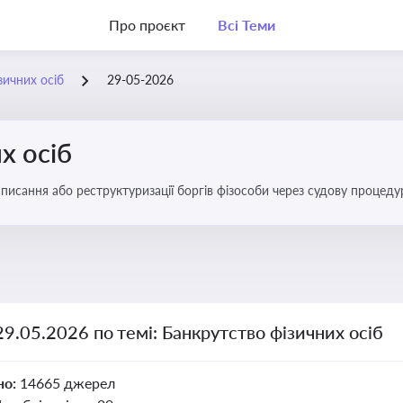
Про проєкт
Всі Теми
зичних осіб
29-05-2026
х осіб
списання або реструктуризації боргів фізособи через судову процед
ів
29.05.2026 по темі: Банкрутство фізичних осіб
но:
14665 джерел