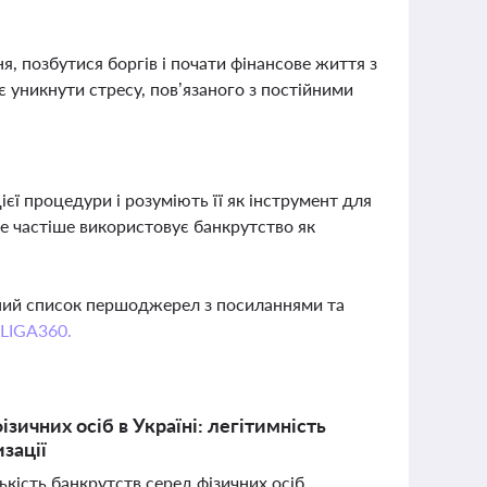
, позбутися боргів і почати фінансове життя з
 уникнути стресу, пов’язаного з постійними
ієї процедури і розуміють її як інструмент для
се частіше використовує банкрутство як
вний список першоджерел з посиланнями та
 LIGA360.
зичних осіб в Україні: легітимність
зації
лькість банкрутств серед фізичних осіб.