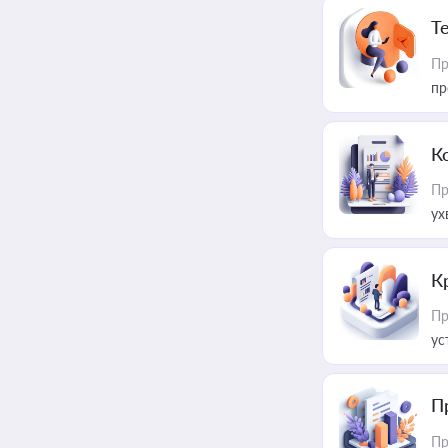
T
Пр
пр
К
Пр
ух
К
Пр
ус
П
Пр