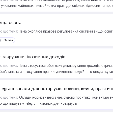
гулювання майнових і немайнових прав, договірних відносин та прав
ища освіта
о що тема:
Тема охоплює правове регулювання системи вищої освіти, о
Освіта
екларування іноземних доходів
о що тема:
Тема стосується обов’язку декларування доходів, отрим
бов’язань та застосування правил уникнення подвійного оподаткува
elegram канали для нотаріусів: новини, кейси, практич
о що тема:
Огляди нормативних змін, судова практика, коментарі екс
о що пишуть у Telegram каналах для нотаріусів