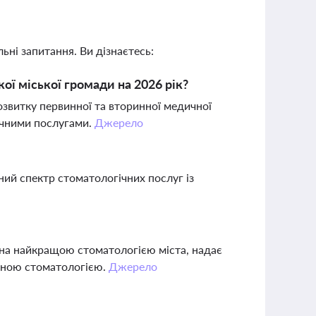
ьні запитання. Ви дізнаєтесь:
ої міської громади на 2026 рік?
звитку первинної та вторинної медичної
ічними послугами.
Джерело
вний спектр стоматологічних послуг із
ана найкращою стоматологією міста, надає
ичною стоматологією.
Джерело