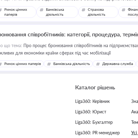
Ринок цінних
Банківська
Страхова
Фінан
паперів
діяльність
діяльність
послу
ронювання співробітників: категорії, процедура, термі
о що тема:
Про процес бронювання співробітників на підприємствах,
жливих для економіки країни сферах під час мобілізації
Ринок цінних паперів
Банківська діяльність
Державна служба
Каталог рішень
Liga360: Керівник
Зн
Liga360: Юрист
Ак
Liga360: Бухгалтер
Тем
Liga360: PR-менеджер
Усі