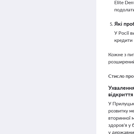
Elite De
подолати
Які про
У Росії 
кредити 
Кожне з пи
розширений
Стисло про
Ухвалення
відкриття
У Прилуцьк
розвитку м
вторинної 
здоров'я у
у державни