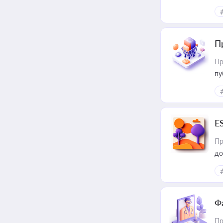
П
Пр
пу
E
Пр
до
Ф
Пр