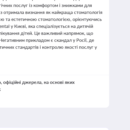
огічних послуг із комфортом і знижками для
аз отримала визнання як найкраща стоматологія
ією та естетичною стоматологією, орієнтуючись
ntal у Києві, яка спеціалізується на дитячій
лікування дітей. Це важливий напрямок, що
Негативним прикладом є скандал у Росії, де
тичних стандартів і контролю якості послуг у
о, офіційні джерела, на основі яких
к