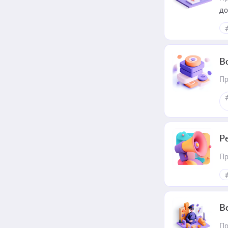
до
В
Пр
Р
Пр
В
Пр