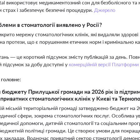
ntal використовує медикаментозний сон для безболісного та
 страх і забезпечує безпечні процедури.
Джерело
блеми в стоматології виявлено у Росії?
викрито мережу стоматологічних клінік, які видаляли здоров
на протези, що є порушенням етичних норм і кримінально к
тань — це короткий підсумок змісту публікацій за день. По
 підсумок за добу доступні у
комерційній версії Платформи
 головне:
 бюджету Прилуцької громади на 2026 рік із підтрим
 приватних стоматологічних клінік у Києві та Тернопо
ій міській територіальній громаді затверджено бюджет на 20
едичної сфери, зокрема стоматологічних послуг. Особлива ув
медичної допомоги, дитячій стоматології та соціальним прог
 бюджетній політиці громади. Це створює умови для покраще
х закладах. Водночас приватний сектор стоматології демонст