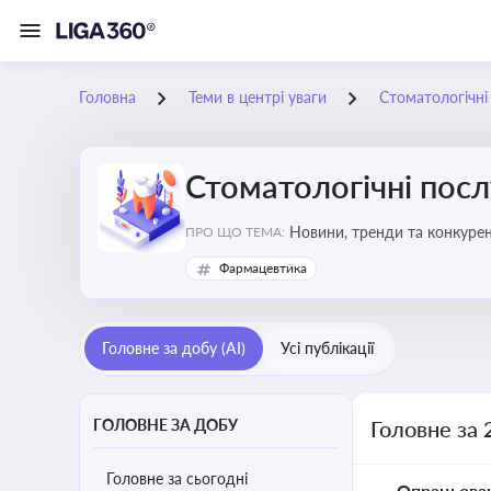
Головна
Теми в центрі уваги
Стоматологічні
Стоматологічні посл
Новини, тренди та конкурентні пер
ПРО ЩО ТЕМА:
обслуговування
Фармацевтика
Головне за добу (AI)
Усі публікації
ГОЛОВНЕ ЗА ДОБУ
Головне за 
Головне за сьогодні
Опрацьова