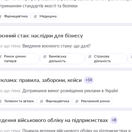
триманням стандартів якості та безпеки
Фармацевтика
Медицина
оєнний стан: наслідки для бізнесу
о що тема:
Введення воєнного стану: що далі?
Ринок цінних
Банківська
Страхова
паперів
діяльність
діяльність
еклама: правила, заборони, кейси
+14
о що тема:
Дотримання вимог розміщення реклами в Україні
Телеком та зв'язок
Фармацевтика
Рекламний ринок
едення військового обліку на підприємствах
+8
о що тема:
Правила ведення військового обліку на підприємствах в