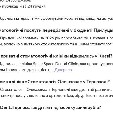
5 публікацій за 24 грудня
ібраних матеріалів ми сформували короткі відповіді на актуал
матологічні послуги передбачені у бюджеті Прилуцьк
рилуцької громади на 2026 рік передбачає фінансування ро
, включно з дитячою стоматологією та іншими стоматолог
і приватні стоматологічні клініки відкрились у Києві?
відкрилась клініка Smile Space Dental Clinic, яка пропонує по
м і знижками для пацієнтів.
Джерело
ома клініка «Стоматологія Олексюка» у Тернополі?
«Стоматологія Олексюка» в Тернополі вже десятий раз визн
спектр послуг, включно з ортодонтією, хірургією та естет
e Dental допомагає дітям під час лікування зубів?