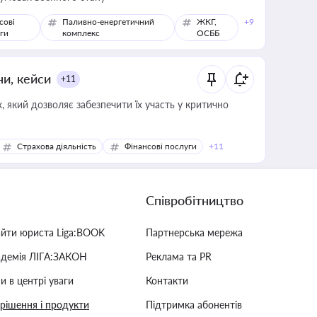
сові
Паливно-енергетичний
ЖКГ,
+9
ги
комплекс
ОСББ
ни, кейси
+11
 який дозволяє забезпечити їх участь у критично
Страхова діяльність
Фінансові послуги
+11
Співробітництво
айти юриста Liga:BOOK
Партнерська мережа
адемія ЛІГА:ЗАКОН
Реклама та PR
и в центрі уваги
Контакти
 рішення і продукти
Підтримка абонентів