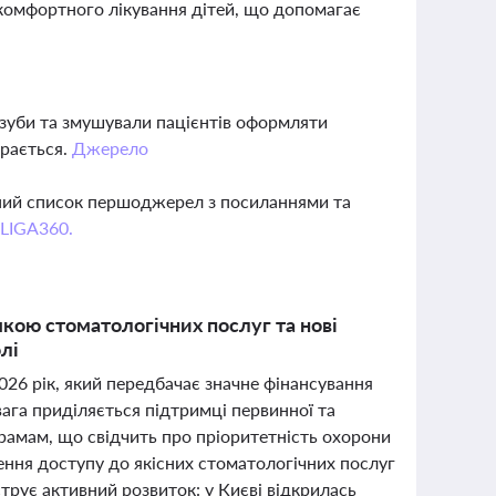
 комфортного лікування дітей, що допомагає
і зуби та змушували пацієнтів оформляти
арається.
Джерело
вний список першоджерел з посиланнями та
 LIGA360.
кою стоматологічних послуг та нові
лі
26 рік, який передбачає значне фінансування
ага приділяється підтримці первинної та
рамам, що свідчить про пріоритетність охорони
ння доступу до якісних стоматологічних послуг
рує активний розвиток: у Києві відкрилась