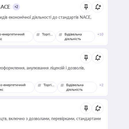
NACE
+2
идів економічної діяльності до стандартів NACE,
о-енергетичний
Торгівля
Будівельна
+10
кс
діяльність
оформлення, анулювання ліцензій і дозволів,
о-енергетичний
Торгівля
Будівельна
+2
кс
діяльність
цтв, включно з дозволами, перевірками, стандартами