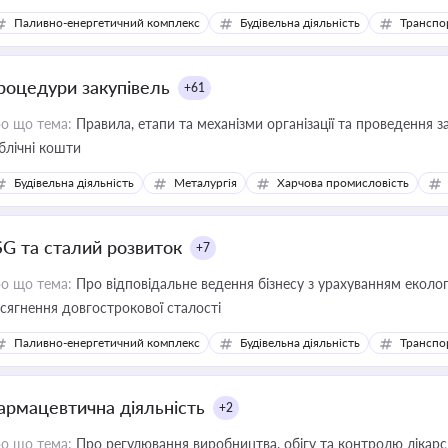
Паливно-енергетичний комплекс
Будівельна діяльність
Транспо
роцедури закупівель
+61
о що тема:
Правила, етапи та механізми організації та проведення за
блічні кошти
Будівельна діяльність
Металургія
Харчова промисловість
SG та сталий розвиток
+7
о що тема:
Про відповідальне ведення бізнесу з урахуванням еколог
сягнення довгострокової сталості
Паливно-енергетичний комплекс
Будівельна діяльність
Транспо
армацевтична діяльність
+2
о що тема:
Про регулювання виробництва, обігу та контролю лікарсь