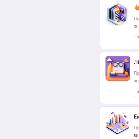
Пр
он
Лі
Пр
не
Е
Пр
ви