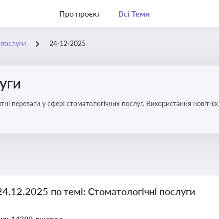
Про проєкт
Всі Теми
 послуги
24-12-2025
уги
еваги у сфері стоматологічних послуг. Використання новітніх технологій та стратег
24.12.2025 по темі: Стоматологічні послуги
но:
14389 джерел