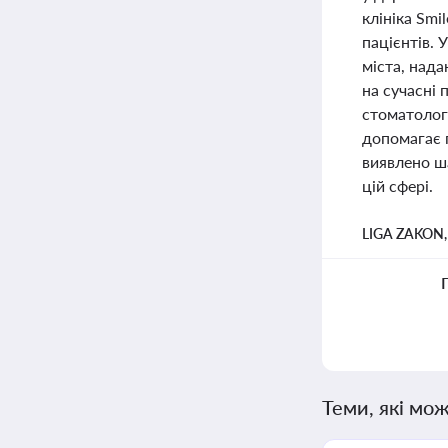
клініка Smi
пацієнтів.
міста, над
на сучасні 
стоматолог
допомагає 
виявлено ша
цій сфері.
LIGA ZAKON
Теми, які мож