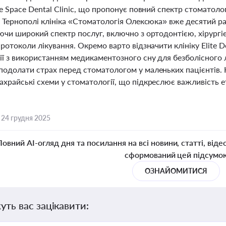
le Space Dental Clinic, що пропонує повний спектр стоматол
 У Тернополі клініка «Стоматологія Олексюка» вже десятий р
аючи широкий спектр послуг, включно з ортодонтією, хірург
протоколи лікування. Окремо варто відзначити клініку Elite De
ії з використанням медикаментозного сну для безболісного 
подолати страх перед стоматологом у маленьких пацієнтів. 
храйські схеми у стоматології, що підкреслює важливість е
,
24 грудня 2025
Повний AI-огляд дня та посилання на всі новини, статті, віде
сформований цей підсумо
ОЗНАЙОМИТИСЯ
уть вас зацікавити: