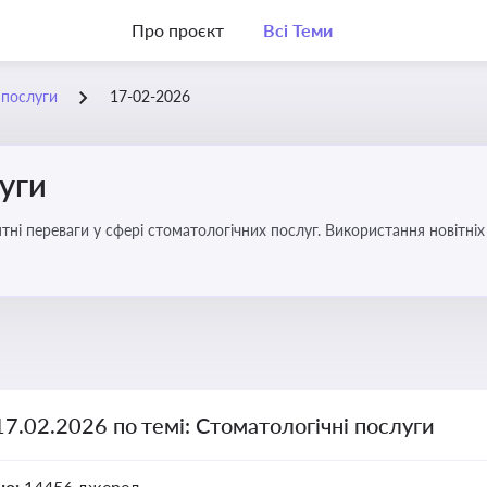
Про проєкт
Всі Теми
 послуги
17-02-2026
уги
еваги у сфері стоматологічних послуг. Використання новітніх технологій та стратег
17.02.2026 по темі: Стоматологічні послуги
но:
14456 джерел