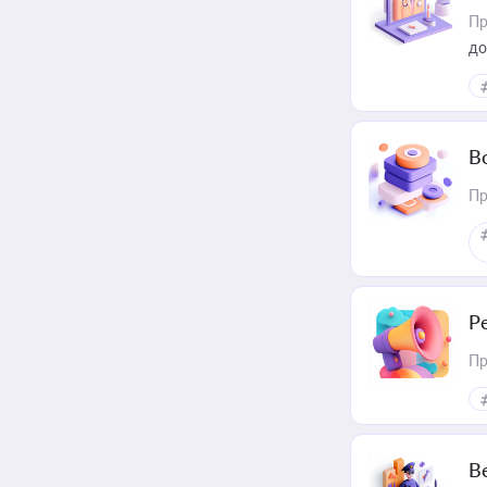
Пр
до
В
Пр
Р
Пр
В