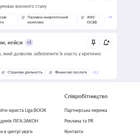
 умовах воєнного стану
сові
Паливно-енергетичний
ЖКГ,
+9
ги
комплекс
ОСББ
ни, кейси
+2
 який дозволяє забезпечити їх участь у критично
Страхова діяльність
Фінансові послуги
+11
Співробітництво
айти юриста Liga:BOOK
Партнерська мережа
адемія ЛІГА:ЗАКОН
Реклама та PR
и в центрі уваги
Контакти