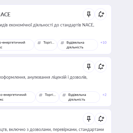
NACE
идів економічної діяльності до стандартів NACE,
о-енергетичний
Торгівля
Будівельна
+10
кс
діяльність
оформлення, анулювання ліцензій і дозволів,
о-енергетичний
Торгівля
Будівельна
+2
кс
діяльність
цтв, включно з дозволами, перевірками, стандартами