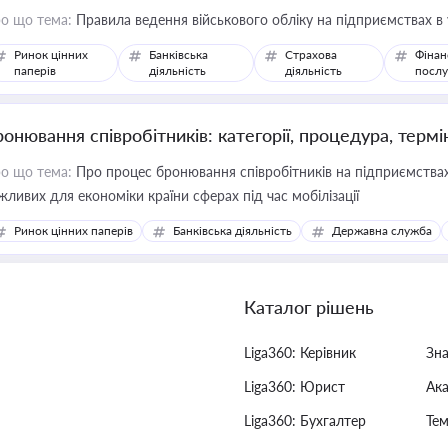
о що тема:
Правила ведення військового обліку на підприємствах в
Ринок цінних
Банківська
Страхова
Фінан
паперів
діяльність
діяльність
послу
ронювання співробітників: категорії, процедура, термі
о що тема:
Про процес бронювання співробітників на підприємствах,
жливих для економіки країни сферах під час мобілізації
Ринок цінних паперів
Банківська діяльність
Державна служба
Каталог рішень
Liga360: Керівник
Зн
Liga360: Юрист
Ак
Liga360: Бухгалтер
Тем