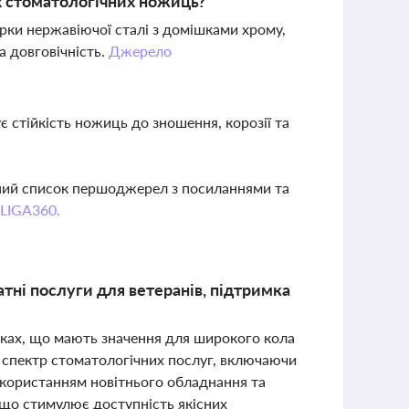
х стоматологічних ножиць?
рки нержавіючої сталі з домішками хрому,
а довговічність.
Джерело
є стійкість ножиць до зношення, корозії та
вний список першоджерел з посиланнями та
 LIGA360.
атні послуги для ветеранів, підтримка
ямках, що мають значення для широкого кола
й спектр стоматологічних послуг, включаючи
використанням новітнього обладнання та
що стимулює доступність якісних