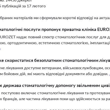
5 публікацій за 17 лютого
ібраних матеріалів ми сформували короткі відповіді на актуал
матологічні послуги пропонує приватна клініка EURO
EUROZET надає повний спектр стоматологічних послуг для до
ною, ортодонтичною, естетичною стоматологією, імплантаці
о
е скористатися безоплатним стоматологічним лікув
не лікування доступне ветеранам, військовослужбовцям, осо
м бойових дій, які мають відповідні документи або довідки.
є держава стоматологічну допомогу звільненим цив
поступово включає стоматологічне лікування та протезуван
х бранців, але частина лікування поки що здійснюється за р