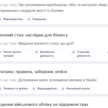
о що тема:
Про регулювання виробництва, обігу та контролю лікарсь
триманням стандартів якості та безпеки
Фармацевтика
Медицина
оєнний стан: наслідки для бізнесу
о що тема:
Введення воєнного стану: що далі?
Ринок цінних
Банківська
Страхова
паперів
діяльність
діяльність
еклама: правила, заборони, кейси
о що тема:
Дотримання вимог розміщення реклами в Україні
Телеком та зв'язок
Фармацевтика
Рекламний ринок
едення військового обліку на підприємствах