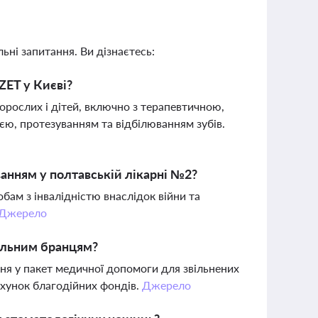
ьні запитання. Ви дізнаєтесь:
ZET у Києві?
рослих і дітей, включно з терапевтичною,
єю, протезуванням та відбілюванням зубів.
анням у полтавській лікарні №2?
бам з інвалідністю внаслідок війни та
Джерело
ільним бранцям?
ня у пакет медичної допомоги для звільнених
ахунок благодійних фондів.
Джерело