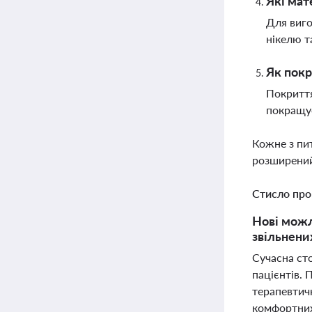
Які мат
Для виго
нікелю т
Як покр
Покриття
покращує
Кожне з пи
розширений
Стисло про
Нові можл
звільнених
Сучасна ст
пацієнтів. 
терапевтичн
комфортних