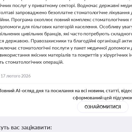
ічних послуг у приватному секторі. Водночас державні мед
олтаві запроваджено безоплатне стоматологічне лікування дл
війни. Програма охоплює повний комплекс стоматологічних 
 допомоги для пільгових категорій населення. Особливу ува
вільнених цивільних бранців, які часто потребують складног
ся державою. Правозахисники та благодійні організації акт
включає стоматологічні послуги у пакет медичної допомоги 
використання якісних матеріалів та покриттів у хірургічних 
ть стоматологічних операцій.
,
17 лютого 2026
Повний AI-огляд дня та посилання на всі новини, статті, віде
сформований цей підсумо
ОЗНАЙОМИТИСЯ
уть вас зацікавити: