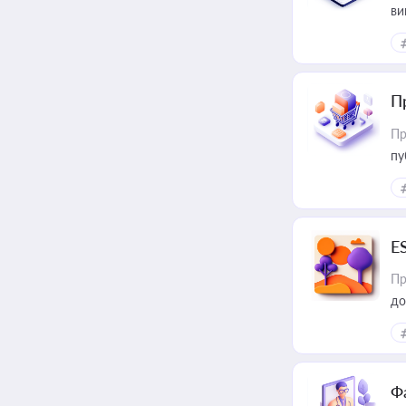
ви
П
Пр
пу
E
Пр
до
Ф