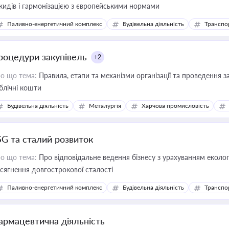
кидів і гармонізацією з європейськими нормами
Паливно-енергетичний комплекс
Будівельна діяльність
Транспо
роцедури закупівель
+2
о що тема:
Правила, етапи та механізми організації та проведення за
блічні кошти
Будівельна діяльність
Металургія
Харчова промисловість
SG та сталий розвиток
о що тема:
Про відповідальне ведення бізнесу з урахуванням еколог
сягнення довгострокової сталості
Паливно-енергетичний комплекс
Будівельна діяльність
Транспо
армацевтична діяльність