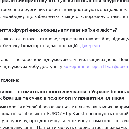
еріали використовують для виготовлення хірургічни
товлення хірургічних ножиць використовують спеціальні ма
а молібдену, що забезпечують міцність, корозійну стійкість т
иття хірургічних ножиць впливає на їхню якість?
, як-от сатинове, титанове, чорне чи антикорозійне, підвищу
 безпеку і комфорт під час операцій.
Джерело
тань — це короткий підсумок змісту публікацій за день. По
 підсумок за добу доступні у
комерційній версії Платформи
 головне:
ивості стоматологічного лікування в Україні: безопл
 бранців та сучасні технології у приватних клініках
оматологія в Україні розвивається у кількох важливих напр
Приватні клініки, як-от EUROZET у Києві, пропонують повни
у, хірургічну, ортодонтичну та естетичну стоматологію, з 
 умов лікування. Пацієнти можуть скористатися знижками, 