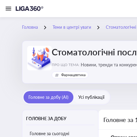
Головна
Теми в центрі уваги
Стоматологічні
Стоматологічні посл
Новини, тренди та конкурентні пер
ПРО ЩО ТЕМА:
обслуговування
Фармацевтика
Головне за добу (AI)
Усі публікації
ГОЛОВНЕ ЗА ДОБУ
Головне за 
Головне за сьогодні
Опрацьова