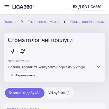
ВХІД ДО LIGA360
Головна
Теми в центрі уваги
Стоматологічні послуги
Стоматологічні послуги
ПРО ЩО ТЕМА:
Новини, тренди та конкурентні переваги у сфері
стоматологічних послуг. Використання новітніх
Фармацевтика
технологій та стратегій для покращення
обслуговування
Головне за добу (AI)
Усі публікації