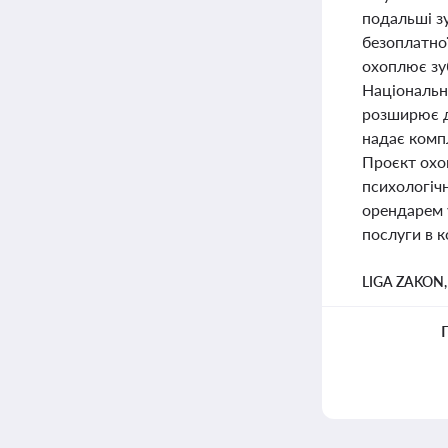
подальші зу
безоплатної
охоплює зуб
Національн
розширює д
надає комп
Проєкт охоп
психологіч
орендарем у
послуги в к
LIGA ZAKON