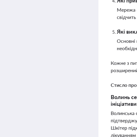
Які при
Мережа с
свідчить
Які вик
Основні 
необхідн
Кожне з пи
розширений
Стисло про
Волинь се
ініціативи
Волинська о
підтверджу
Шкітер під
лікуванням 