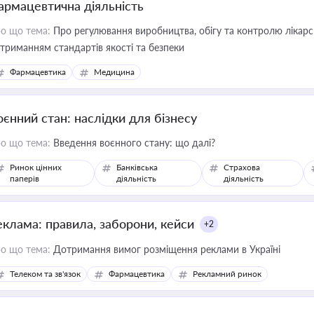
армацевтична діяльність
о що тема:
Про регулювання виробництва, обігу та контролю лікарсь
триманням стандартів якості та безпеки
Фармацевтика
Медицина
оєнний стан: наслідки для бізнесу
о що тема:
Введення воєнного стану: що далі?
Ринок цінних
Банківська
Страхова
паперів
діяльність
діяльність
еклама: правила, заборони, кейси
+2
о що тема:
Дотримання вимог розміщення реклами в Україні
Телеком та зв'язок
Фармацевтика
Рекламний ринок