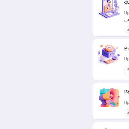
Ф
Пр
до
В
Пр
Р
Пр