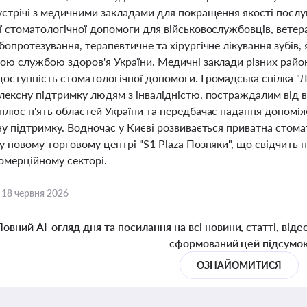
стрічі з медичними закладами для покращення якості послуг
 стоматологічної допомоги для військовослужбовців, ветера
опротезування, терапевтичне та хірургічне лікування зубів, 
ою службою здоров'я України. Медичні заклади різних райо
оступність стоматологічної допомоги. Громадська спілка "Л
лексну підтримку людям з інвалідністю, постраждалим від в
лює п'ять областей України та передбачає надання допоміжн
ну підтримку. Водночас у Києві розвивається приватна стома
 новому торговому центрі "S1 Plaza Позняки", що свідчить п
омерційному секторі.
,
18 червня 2026
Повний AI-огляд дня та посилання на всі новини, статті, віде
сформований цей підсумо
ОЗНАЙОМИТИСЯ