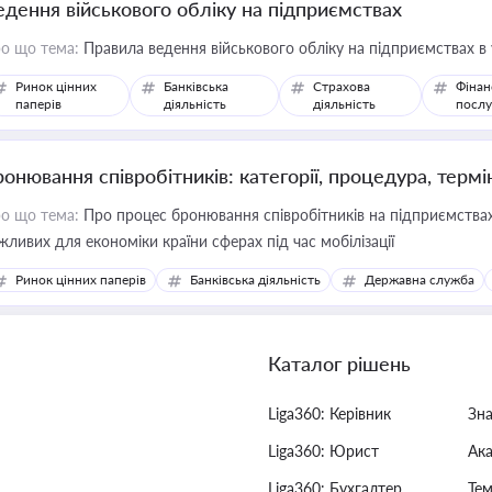
едення військового обліку на підприємствах
о що тема:
Правила ведення військового обліку на підприємствах в
Ринок цінних
Банківська
Страхова
Фінан
паперів
діяльність
діяльність
послу
ронювання співробітників: категорії, процедура, термі
о що тема:
Про процес бронювання співробітників на підприємствах,
жливих для економіки країни сферах під час мобілізації
Ринок цінних паперів
Банківська діяльність
Державна служба
Каталог рішень
Liga360: Керівник
Зн
Liga360: Юрист
Ак
Liga360: Бухгалтер
Тем