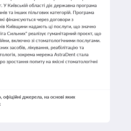
. У Київській області діє державна програма
нів та інших пільгових категорій. Програма
які фінансуються через договори з
нів Київщини надають ці послуги, що значно
іга Сильних" реалізує гуманітарний проєкт, що
ійни, включно зі стоматологічними послугами.
их засобів, лікування, реабілітацію та
тологія, зокрема мережа AstraDent стала
ро зростання попиту на якісні стоматологічні
о, офіційні джерела, на основі яких
к