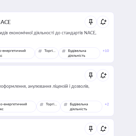
NACE
идів економічної діяльності до стандартів NACE,
о-енергетичний
Торгівля
Будівельна
+10
кс
діяльність
оформлення, анулювання ліцензій і дозволів,
о-енергетичний
Торгівля
Будівельна
+2
кс
діяльність