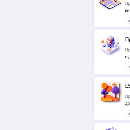
Пр
ви
П
Пр
пу
E
Пр
до