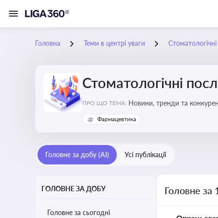
Головна
Теми в центрі уваги
Стоматологічні
Стоматологічні посл
Новини, тренди та конкурентні пер
ПРО ЩО ТЕМА:
обслуговування
Фармацевтика
Головне за добу (AI)
Усі публікації
ГОЛОВНЕ ЗА ДОБУ
Головне за 
Головне за сьогодні
Опрацьова