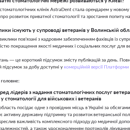
ватні стоматологічні мережі розвиваються у Києві?
томатологічних клінік AstraDent стала орендарем у новому 
 про розвиток приватної стоматології та зростання попиту на
лики існують у супроводі ветеранів у Волинській обл
виклики пов'язані з кадровим забезпеченням фахівців із суп
істю покращення якості медичних і соціальних послуг для в
тань — це короткий підсумок змісту публікацій за день. По
 підсумок за добу доступні у
комерційній версії Платформи
 головне:
ред лідерів з надання стоматологічних послуг ветер
 у стоматології для військових і ветеранів
бласть посідає одне з провідних місць в Україні за обсяга
є активну державну підтримку та розвиток ветеранської пол
креслив важливість комплексного підходу до медичної допо
залежностей, а також удосконаленням протоколів лікування в