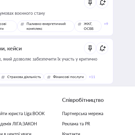
 умовах воєнного стану
сові
Паливно-енергетичний
ЖКГ,
+9
ги
комплекс
ОСББ
ни, кейси
 який дозволяє забезпечити їх участь у критично
Страхова діяльність
Фінансові послуги
+11
Співробітництво
айти юриста Liga:BOOK
Партнерська мережа
адемія ЛІГА:ЗАКОН
Реклама та PR
и в центрі уваги
Контакти