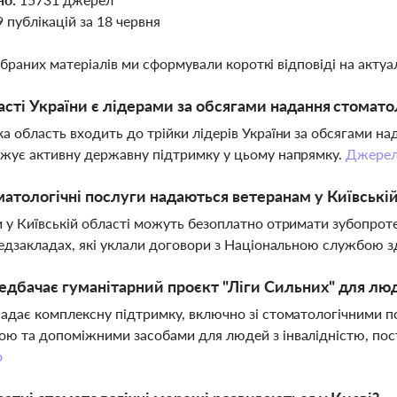
9 публікацій за 18 червня
ібраних матеріалів ми сформували короткі відповіді на актуал
асті України є лідерами за обсягами надання стомат
а область входить до трійки лідерів України за обсягами н
жує активну державну підтримку у цьому напрямку.
Джере
матологічні послуги надаються ветеранам у Київськ
 у Київській області можуть безоплатно отримати зубопротез
медзакладах, які уклали договори з Національною службою з
дбачає гуманітарний проєкт "Ліги Сильних" для люд
адає комплексну підтримку, включно зі стоматологічними п
ю та допоміжними засобами для людей з інвалідністю, постр
о