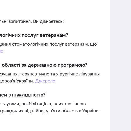
ьні запитання. Ви дізнаєтесь:
ологічних послуг ветеранам?
адання стоматологічних послуг ветеранам, що
ло
ій області за державною програмою?
ування, терапевтичне та хірургічне лікування
доров'я України.
Джерело
ей з інвалідністю?
ослугами, реабілітацією, психологічною
аждалих від війни, у п'яти областях України.