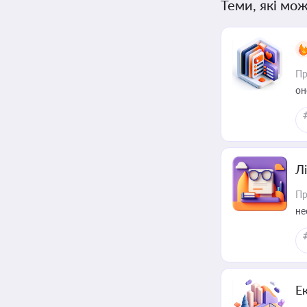
Теми, які мож
Пр
он
Лі
Пр
не
Е