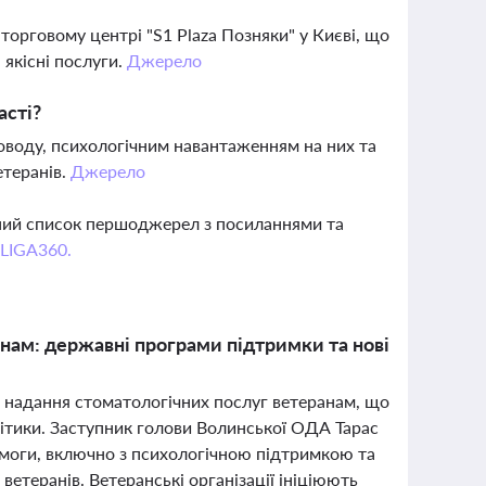
торговому центрі "S1 Plaza Позняки" у Києві, що
 якісні послуги.
Джерело
асті?
роводу, психологічним навантаженням на них та
етеранів.
Джерело
вний список першоджерел з посиланнями та
 LIGA360.
анам: державні програми підтримки та нові
ми надання стоматологічних послуг ветеранам, що
ітики. Заступник голови Волинської ОДА Тарас
моги, включно з психологічною підтримкою та
етеранів. Ветеранські організації ініціюють