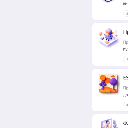
ви
П
Пр
пу
E
Пр
до
Ф