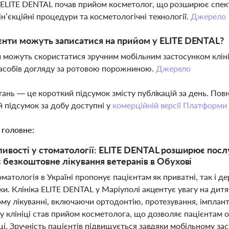
і ELITE DENTAL почав прийом косметолог, що розширює спек
ін’єкційні процедури та косметологічні технології.
Джерело
єнти можуть записатися на прийом у ELITE DENTAL?
 можуть скористатися зручним мобільним застосунком клінік
асобів догляду за ротовою порожниною.
Джерело
тань — це короткий підсумок змісту публікацій за день. По
 підсумок за добу доступні у
комерційній версії Платформи
 головне:
ивості у стоматології: ELITE DENTAL розширює посл
 безкоштовне лікування ветеранів в Обухові
матологія в Україні пропонує пацієнтам як приватні, так і д
и. Клініка ELITE DENTAL у Маріуполі акцентує увагу на дитя
му лікуванні, включаючи ортодонтію, протезування, імплан
у клініці став прийом косметолога, що дозволяє пацієнтам 
і. Зручність пацієнтів підвищується завдяки мобільному за