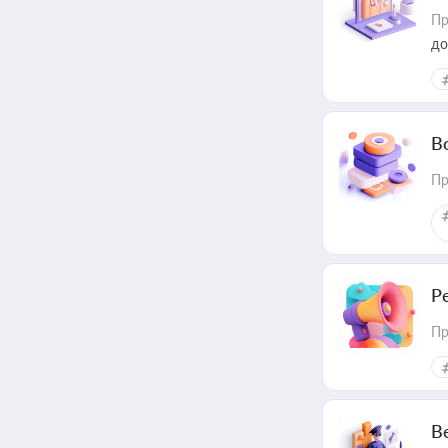
Пр
до
В
Пр
Р
Пр
В