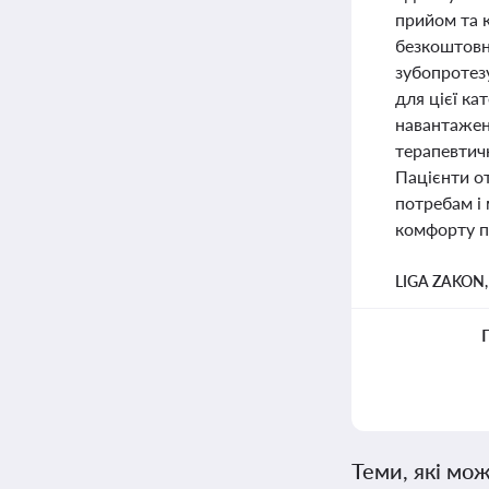
прийом та 
безкоштовн
зубопротез
для цієї ка
навантажен
терапевтичн
Пацієнти о
потребам і 
комфорту п
LIGA ZAKON
Теми, які мож