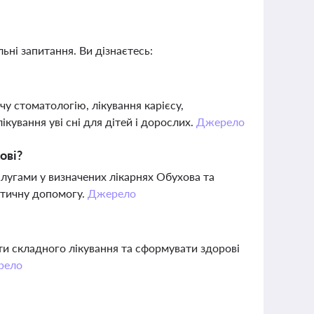
ьні запитання. Ви дізнаєтесь:
у стоматологію, лікування карієсу,
кування уві сні для дітей і дорослих.
Джерело
ові?
лугами у визначених лікарнях Обухова та
евтичну допомогу.
Джерело
ти складного лікування та сформувати здорові
рело