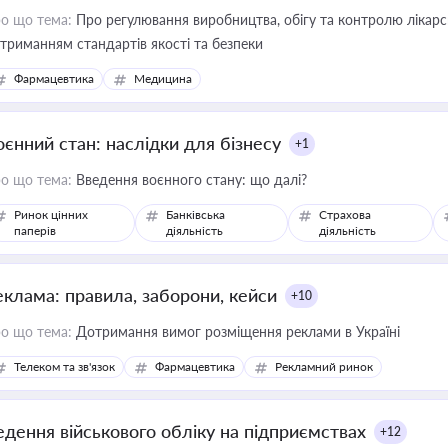
о що тема:
Про регулювання виробництва, обігу та контролю лікарсь
триманням стандартів якості та безпеки
Фармацевтика
Медицина
оєнний стан: наслідки для бізнесу
+1
о що тема:
Введення воєнного стану: що далі?
Ринок цінних
Банківська
Страхова
паперів
діяльність
діяльність
еклама: правила, заборони, кейси
+10
о що тема:
Дотримання вимог розміщення реклами в Україні
Телеком та зв'язок
Фармацевтика
Рекламний ринок
едення військового обліку на підприємствах
+12