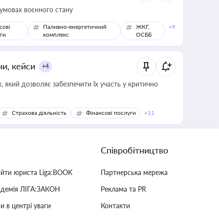
 умовах воєнного стану
сові
Паливно-енергетичний
ЖКГ,
+9
ги
комплекс
ОСББ
ни, кейси
+4
 який дозволяє забезпечити їх участь у критично
Страхова діяльність
Фінансові послуги
+11
Співробітництво
айти юриста Liga:BOOK
Партнерська мережа
адемія ЛІГА:ЗАКОН
Реклама та PR
и в центрі уваги
Контакти