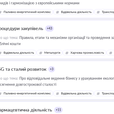
кидів і гармонізацією з європейськими нормами
Паливно-енергетичний комплекс
Будівельна діяльність
Транспо
роцедури закупівель
+43
о що тема:
Правила, етапи та механізми організації та проведення за
блічні кошти
Будівельна діяльність
Металургія
Харчова промисловість
SG та сталий розвиток
+3
о що тема:
Про відповідальне ведення бізнесу з урахуванням еколог
сягнення довгострокової сталості
Паливно-енергетичний комплекс
Будівельна діяльність
Транспо
армацевтична діяльність
+11