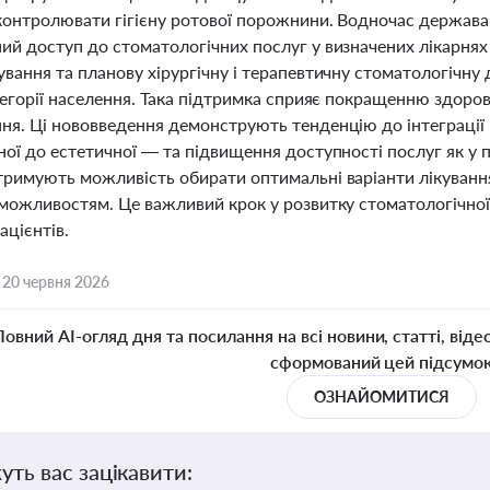
контролювати гігієну ротової порожнини. Водночас держава 
ий доступ до стоматологічних послуг у визначених лікарнях
ування та планову хірургічну і терапевтичну стоматологічну
тегорії населення. Така підтримка сприяє покращенню здоро
ня. Ці нововведення демонструють тенденцію до інтеграції р
ої до естетичної — та підвищення доступності послуг як у п
тримують можливість обирати оптимальні варіанти лікування
можливостям. Це важливий крок у розвитку стоматологічної 
ацієнтів.
,
20 червня 2026
Повний AI-огляд дня та посилання на всі новини, статті, віде
сформований цей підсумо
ОЗНАЙОМИТИСЯ
уть вас зацікавити: