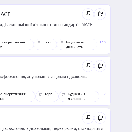
NACE
идів економічної діяльності до стандартів NACE,
о-енергетичний
Торгівля
Будівельна
+10
кс
діяльність
оформлення, анулювання ліцензій і дозволів,
о-енергетичний
Торгівля
Будівельна
+2
кс
діяльність
цтв, включно з дозволами, перевірками, стандартами