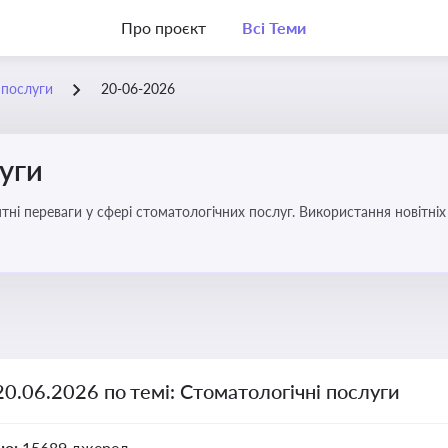
Про проєкт
Всі Теми
 послуги
20-06-2026
уги
еваги у сфері стоматологічних послуг. Використання новітніх технологій та стратег
20.06.2026 по темі: Стоматологічні послуги
но:
15689 джерел