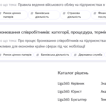
о що тема:
Правила ведення військового обліку на підприємствах в
Ринок цінних
Банківська
Страхова
Фінан
паперів
діяльність
діяльність
послу
ронювання співробітників: категорії, процедура, термі
о що тема:
Про процес бронювання співробітників на підприємствах,
жливих для економіки країни сферах під час мобілізації
Ринок цінних паперів
Банківська діяльність
Державна служба
Каталог рішень
Liga360: Керівник
Зн
Liga360: Юрист
Ак
Liga360: Бухгалтер
Тем