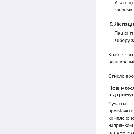
У клініц
зокрема 
Як паці
Пацієнти
вибору з
Кожне з пи
розширений
Стисло про
Нові можл
підтримує
Сучасна сто
профілактик
комплексно
напрямком 
одному місц