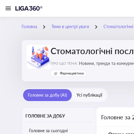
Головна
Теми в центрі уваги
Стоматологічні
Стоматологічні посл
Новини, тренди та конкурентні пер
ПРО ЩО ТЕМА:
обслуговування
Фармацевтика
Головне за добу (AI)
Усі публікації
ГОЛОВНЕ ЗА ДОБУ
Головне за 
Головне за сьогодні
Опрацьова