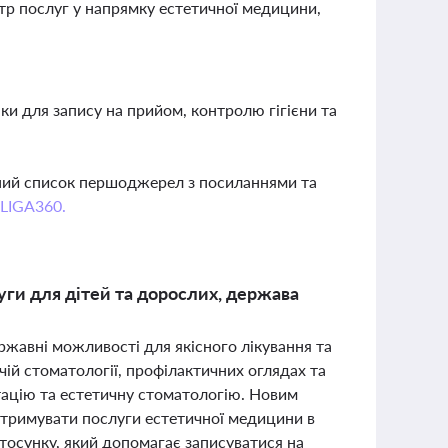
тр послуг у напрямку естетичної медицини,
и для запису на прийом, контролю гігієни та
вний список першоджерел з посиланнями та
 LIGA360.
уги для дітей та дорослих, держава
ержавні можливості для якісного лікування та
чій стоматології, профілактичних оглядах та
тацію та естетичну стоматологію. Новим
отримувати послуги естетичної медицини в
стосунку, який допомагає записуватися на