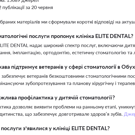
2 публікації за 20 червня
ібраних матеріалів ми сформували короткі відповіді на актуал
матологічні послуги пропонує клініка ELITE DENTAL?
ELITE DENTAL надає широкий спектр послуг, включаючи дитяч
ання, імплантацію, ортодонтію, естетичну стоматологію та лі
ава підтримує ветеранів у сфері стоматології в Обух
забезпечує ветеранів безкоштовними стоматологічними пос
фінансуючи зубопротезування та планову хірургічну і терап
жлива профілактика у дитячій стоматології?
тика дозволяє виявити проблеми на ранньому етапі, уникну
 дитинства, що забезпечує довготривале здоров’я зубів.
Дже
і послуги з’явилися у клініці ELITE DENTAL?