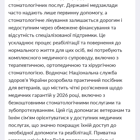
стоматологічних послуг. Державні медзаклади
часто надають лише первинну допомогу, а
стоматологічне лікування залишається дорогим і
недоступним через обмежене фінансування та
відсутність спеціалізованої підтримки. Це
ускладнює процес реабілітації та повернення до
нормального життя для цих осіб, які потребують
комплексного медичного супроводу, включно з
терапевтичною, ортопедичною та хірургічною
стоматологією. Водночас Національна служба
здоров'я України розробила практичний посібник
для ветеранів, що містить чіткі роз'яснення щодо
медичних гарантій у 2026 році, включно з
безкоштовними стоматологічними послугами та
зубопротезуванням. Цей гід допомагає ветеранам та
їхнім сім'ям орієнтуватися у доступних медичних
послугах, що значно покращує їхній доступ до
необхідної допомоги та реабілітації. Приватна
мережа клінік МедЛайф пропонує преміальні