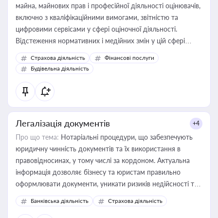
майна, майнових прав і професійної діяльності оцінювачів,
включно з кваліфікаційними вимогами, звітністю та
цифровими сервісами у сфері оціночної діяльності.
Відстеження нормативних і медійних змін у цій сфері
корисне для власника бізнесу, керівника, юриста або
Страхова діяльність
Фінансові послуги
бухгалтера під час оподаткування, приватизації, оренди
Будівельна діяльність
державного майна, корпоративних угод і перевірки
статусу суб'єктів оціночної діяльності
Легалізація документів
+4
Про що тема:
Нотаріальні процедури, що забезпечують
юридичну чинність документів та їх використання в
правовідносинах, у тому числі за кордоном. Актуальна
інформація дозволяє бізнесу та юристам правильно
оформлювати документи, уникати ризиків недійсності та
забезпечувати їх належне прийняття органами влади та
Банківська діяльність
Страхова діяльність
контрагентами