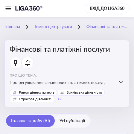
ВХІД ДО LIGA360
Головна
Теми в центрі уваги
Фінансові та платіжні послуги
Фінансові та платіжні послуги
ПРО ЩО ТЕМА:
Про регулювання фінансових і платіжних послуг,
управління коштами, приймання платежів та
Ринок цінних паперів
Банківська діяльність
дотримання ліцензійних вимог
Страхова діяльність
+2
Головне за добу (AI)
Усі публікації