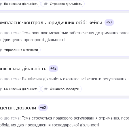
зиків недійсності та забезпечувати їх належне прийняття органами 
Банківська діяльність
Страхова діяльність
омплаєнс-контроль юридичних осіб: кейси
+97
о що тема:
Тема охоплює механізми забезпечення дотримання зако
 підвищення прозорості діяльності
Управління активами
нківська діяльність
+42
о що тема:
Банківська діяльність охоплює всі аспекти регулювання, 
Банківська діяльність
Фінансові послуги
цензії, дозволи
+62
о що тема:
Тема стосується правового регулювання отримання, пере
обхідних для провадження господарської діяльності