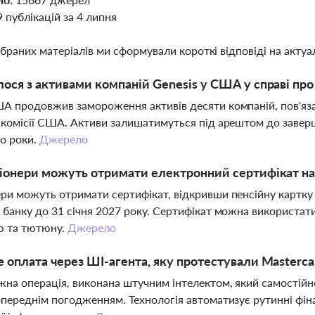
9 публікацій за 4 липня
ібраних матеріалів ми сформували короткі відповіді на актуал
ося з активами компаній Genesis у США у справі про
А продовжив замороження активів десяти компаній, пов'язан
 комісії США. Активи залишатимуться під арештом до завер
бо роки.
Джерело
іонери можуть отримати електронний сертифікат на
ри можуть отримати сертифікат, відкривши пенсійну картку
 банку до 31 січня 2027 року. Сертифікат можна використат
ю та тютюну.
Джерело
 оплата через ШІ-агента, яку протестували Masterca
жна операція, виконана штучним інтелектом, який самостійн
опереднім погодженням. Технологія автоматизує рутинні фіна