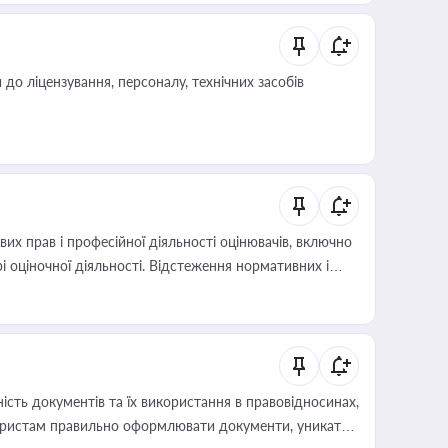
о ліцензування, персоналу, технічних засобів
х прав і професійної діяльності оцінювачів, включно
і оціночної діяльності. Відстеження нормативних і
иста або бухгалтера під час оподаткування,
 статусу суб'єктів оціночної діяльності
сть документів та їх використання в правовідносинах,
а юристам правильно оформлювати документи, уникати