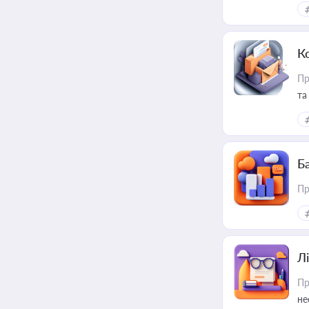
ри
К
Пр
та
Ба
Пр
Лі
Пр
не