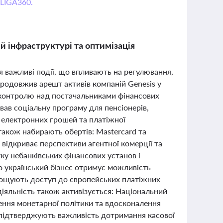
 LIGA360.
й інфраструктурі та оптимізація
я важливі події, що впливають на регулювання,
продовжив арешт активів компаній Genesis у
ь контролю над постачальниками фінансових
вав соціальну програму для пенсіонерів,
 електронних грошей та платіжної
 також набирають обертів: Mastercard та
 відкриває перспективи агентної комерції та
ку небанківських фінансових установ і
о український бізнес отримує можливість
рощують доступ до європейських платіжних
іяльність також активізується: Національний
лення монетарної політики та вдосконалення
ні підтверджують важливість дотримання касової