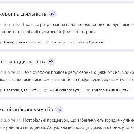
хоронна діяльність
+7
о що тема:
Правове регулювання надання охоронних послуг, вимоги д
орони та організації пультової й фізичної охорони
Банківська діяльність
Паливно-енергетичний комплекс
ціночна діяльність
+9
о що тема:
Тема охоплює правове регулювання оцінки майна, майнови
кваліфікаційними вимогами, звітністю та цифровими сервісами у сфер
дійних змін у цій сфері корисне для власника бізнесу, керівника, юр
Страхова діяльність
Фінансові послуги
Будівельна діяльність
иватизації, оренди державного майна, корпоративних угод і перевірки
егалізація документів
+6
о що тема:
Нотаріальні процедури, що забезпечують юридичну чинні
тому числі за кордоном. Актуальна інформація дозволяє бізнесу т