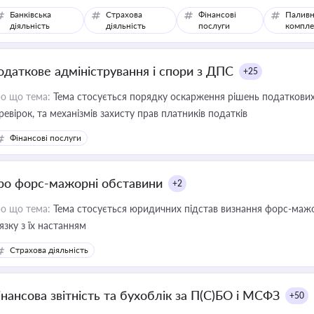
Банківська
Страхова
Фінансові
Паливн
діяльність
діяльність
послуги
компле
одаткове адміністрування і спори з ДПС
+25
о що тема:
Тема стосується порядку оскарження рішень податкових
ревірок, та механізмів захисту прав платників податків
Фінансові послуги
ро форс-мажорні обставини
+2
о що тема:
Тема стосується юридичних підстав визнання форс-мажор
'язку з їх настанням
Страхова діяльність
інансова звітність та бухоблік за П(С)БО і МСФЗ
+50