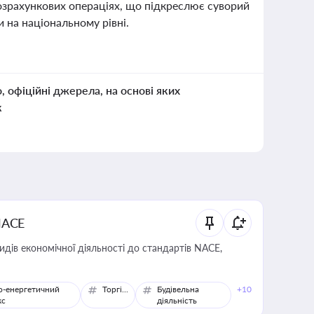
озрахункових операціях, що підкреслює суворий
 на національному рівні.
о, офіційні джерела, на основі яких
к
NACE
идів економічної діяльності до стандартів NACE,
о-енергетичний
Торгівля
Будівельна
+10
кс
діяльність