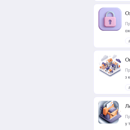
О
Пр
ох
О
Пр
з 
ме
пр
Л
Пр
у 