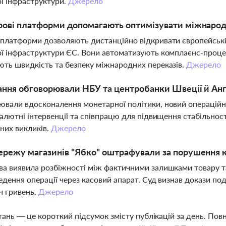
ї інфраструктури.
Джерело
ові платформи допомагають оптимізувати міжнародн
платформи дозволяють дистанційно відкривати європейські
ї інфраструктури ЄС. Вони автоматизують комплаєнс-процед
ть швидкість та безпеку міжнародних переказів.
Джерело
ання обговорювали НБУ та центробанки Швеції й Анг
вали вдосконалення монетарної політики, новий операційн
валютні інтервенції та співпрацю для підвищення стабільнос
них викликів.
Джерело
режу магазинів "Ябко" оштрафували за порушення к
а виявила розбіжності між фактичними залишками товару т
едення операції через касовий апарат. Суд визнав докази п
ч гривень.
Джерело
тань — це короткий підсумок змісту публікацій за день. По