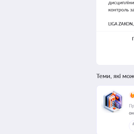
дисципліни
контроль з
LIGA ZAKON
Теми, які мож
Пр
он