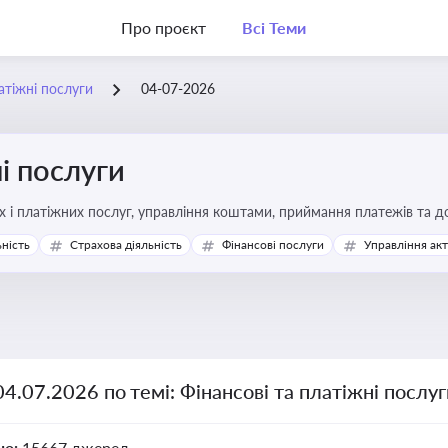
Про проєкт
Всі Теми
атіжні послуги
04-07-2026
і послуги
Про регулювання фінансових і платіжних послуг, управління коштами, прийм
ьність
Страхова діяльність
Фінансові послуги
Управління ак
04.07.2026 по темі: Фінансові та платіжні послу
но:
15667 джерел