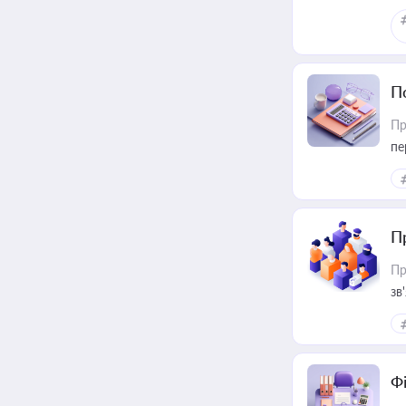
П
Пр
пе
П
Пр
зв
Ф