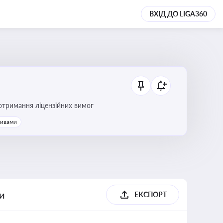
ВХІД ДО LIGA360
ання платежів та дотримання ліцензійних вимог
тивами
ги
ЕКСПОРТ