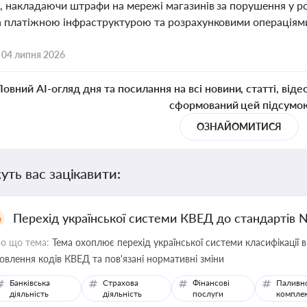
, накладаючи штрафи на мережі магазинів за порушення у р
а платіжною інфраструктурою та розрахунковими операціями
,
04 липня 2026
Повний AI-огляд дня та посилання на всі новини, статті, віде
сформований цей підсумо
ОЗНАЙОМИТИСЯ
уть вас зацікавити:
Перехід української системи КВЕД до стандартів 
о що тема:
Тема охоплює перехід української системи класифікації в
овлення кодів КВЕД та пов'язані нормативні зміни
Банківська
Страхова
Фінансові
Паливн
діяльність
діяльність
послуги
компле