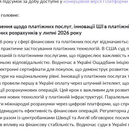
 підсумок за добу доступні у
комерційній версії Платформи
 головне:
шення щодо платіжних послуг, інновації ШІ в платіжні
их розрахунків у липні 2026 року
6 року у сфері фінансових та платіжних послуг відзначаютьс
а практичне застосування платіжних технологій. В США суд 
в'язаній із платіжними послугами, що підкреслює важливіст
хньою відповідальністю. Водночас в Україні Ощадбанк ініцію
ектронні сертифікати для покупок, що демонструє розвиток
ури на національному рівні. Інновації у платіжних послугах
провели першу в Україні оплату через штучний інтелект, що
ії розрахункових операцій. Цей крок є важливим для розвит
ня нових технологій у платіжній інфраструктурі. Паралельн
ти міжнародні розрахунки через цифрові платформи, що сп
підвищують ефективність фінансових операцій. Регуляторна д
ни разом із центробанками Швеції та Англії обговорює поси
в впливу на фінансову стабільність. Водночас суди в Украї