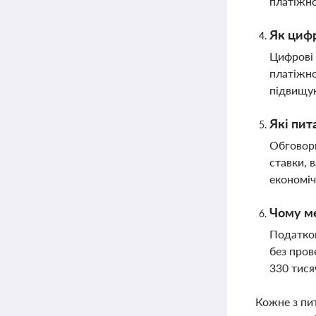
платіжно
Як цифр
Цифрові 
платіжно
підвищую
Які пит
Обговорю
ставки, 
економіч
Чому ме
Податков
без пров
330 тися
Кожне з пи