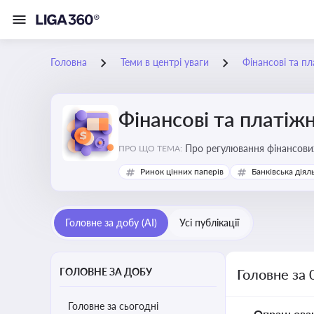
Головна
Теми в центрі уваги
Фінансові та пл
Фінансові та платіжн
ПРО ЩО ТЕМА:
Ринок цінних паперів
Банківська діял
Головне за добу (AI)
Усі публікації
ГОЛОВНЕ ЗА ДОБУ
Головне за 
Головне за сьогодні
Опрацьова