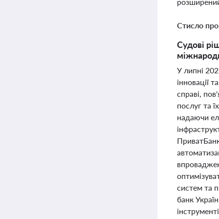
розширений
Стисло про
Судові рі
міжнародн
У липні 202
інновації т
справі, по
послуг та ї
надаючи ел
інфраструкт
ПриватБанк 
автоматизац
впроваджен
оптимізува
систем та 
банк Украї
інструменті