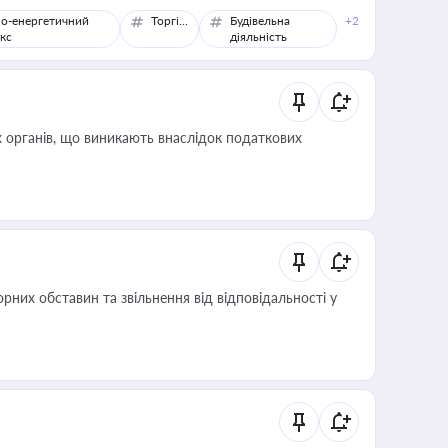
о-енергетичний
Торгівля
Будівельна
+2
кс
діяльність
 органів, що виникають внаслідок податкових
них обставин та звільнення від відповідальності у