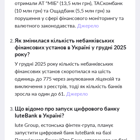
отримали АТ "МІБ" (13,5 млн грн), ТАСкомбанк
(10 млн грн) та Ощадбанк (5,5 млн грн) за
порушення у сфері фінансового моніторингу та
валютного законодавства.
Джерело
Як змінилася кількість небанківських
фінансових установ в Україні у грудні 2025
року?
У грудні 2025 року кількість небанківських
фінансових установ скоротилася на шість
одиниць до 775 через анулювання ліцензій та
виключення з реєстрів, тоді як кількість банків
зросла на один до 61.
Джерело
Що відомо про запуск цифрового банку
IuteBank в Україні?
Iute Group, естонська фінтех-група, планує
запустити цифровий банк IuteBank на базі
Перехідного банку Юте Банк, створеного на базі