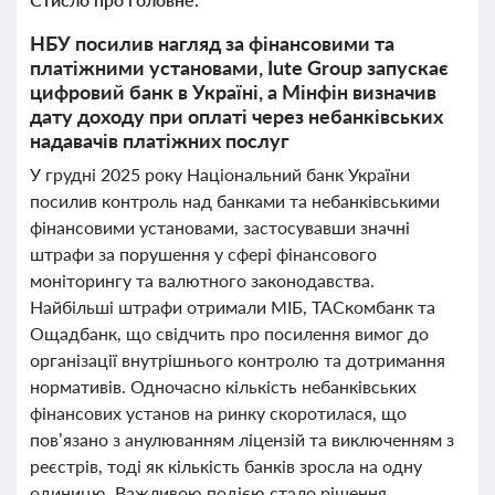
НБУ посилив нагляд за фінансовими та
платіжними установами, Iute Group запускає
цифровий банк в Україні, а Мінфін визначив
дату доходу при оплаті через небанківських
надавачів платіжних послуг
У грудні 2025 року Національний банк України
посилив контроль над банками та небанківськими
фінансовими установами, застосувавши значні
штрафи за порушення у сфері фінансового
моніторингу та валютного законодавства.
Найбільші штрафи отримали МІБ, ТАСкомбанк та
Ощадбанк, що свідчить про посилення вимог до
організації внутрішнього контролю та дотримання
нормативів. Одночасно кількість небанківських
фінансових установ на ринку скоротилася, що
пов’язано з анулюванням ліцензій та виключенням з
реєстрів, тоді як кількість банків зросла на одну
одиницю. Важливою подією стало рішення