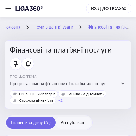
ВХІД ДО LIGA360
Головна
Теми в центрі уваги
Фінансові та платіжні послуги
Фінансові та платіжні послуги
ПРО ЩО ТЕМА:
Про регулювання фінансових і платіжних послуг,
управління коштами, приймання платежів та
Ринок цінних паперів
Банківська діяльність
дотримання ліцензійних вимог
Страхова діяльність
+2
Головне за добу (AI)
Усі публікації