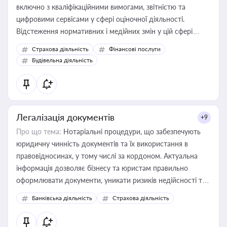
включно з кваліфікаційними вимогами, звітністю та
цифровими сервісами у сфері оціночної діяльності.
Відстеження нормативних і медійних змін у цій сфері
корисне для власника бізнесу, керівника, юриста або
Страхова діяльність
Фінансові послуги
бухгалтера під час оподаткування, приватизації, оренди
Будівельна діяльність
державного майна, корпоративних угод і перевірки
статусу суб'єктів оціночної діяльності
Легалізація документів
+9
Про що тема:
Нотаріальні процедури, що забезпечують
юридичну чинність документів та їх використання в
правовідносинах, у тому числі за кордоном. Актуальна
інформація дозволяє бізнесу та юристам правильно
оформлювати документи, уникати ризиків недійсності та
забезпечувати їх належне прийняття органами влади та
Банківська діяльність
Страхова діяльність
контрагентами