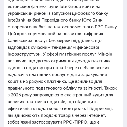
естонської фінтех-групи Iute Group вийти на
український ринок із запуском цифрового банку
IuteBank на базі Перехідного банку Юте Банк,
створеного на базі неплатоспроможного РВС Банку.
Цей крок спрямований на розвиток цифрових
банківських послуг без мережі відділень, що
відповідає сучасним тенденціям фінансової
інфраструктури. У сфері платіжних послуг Мінфін
визначив, що датою отримання доходу платника
єдиного податку при оплаті через небанківських
надавачів платіжних послуг є дата зарахування
коштів на рахунок платника. Це важливо для
правильного податкового обліку та звітності. Також
з 2026 року запроваджено електронний аудит для
великих платників податків, що підвищить
ефективність податкового контролю. Підприємці,
які здійснюють продаж товарів через Інтернет,
зобов’язані застосовувати РРО/ПРРО, що є