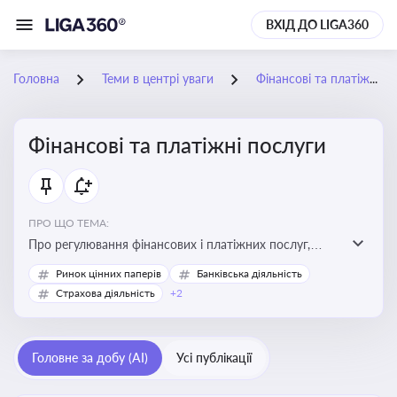
ВХІД ДО LIGA360
Головна
Теми в центрі уваги
Фінансові та платіжні послуги
Фінансові та платіжні послуги
ПРО ЩО ТЕМА:
Про регулювання фінансових і платіжних послуг,
управління коштами, приймання платежів та
Ринок цінних паперів
Банківська діяльність
дотримання ліцензійних вимог
Страхова діяльність
+2
Головне за добу (AI)
Усі публікації