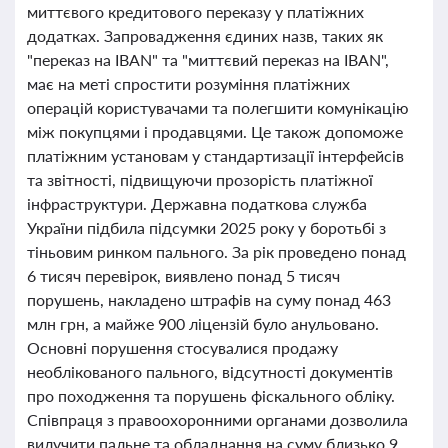
миттєвого кредитового переказу у платіжних
додатках. Запровадження єдиних назв, таких як
"переказ на IBAN" та "миттєвий переказ на IBAN",
має на меті спростити розуміння платіжних
операцій користувачами та полегшити комунікацію
між покупцями і продавцями. Це також допоможе
платіжним установам у стандартизації інтерфейсів
та звітності, підвищуючи прозорість платіжної
інфраструктури. Державна податкова служба
України підбила підсумки 2025 року у боротьбі з
тіньовим ринком пального. За рік проведено понад
6 тисяч перевірок, виявлено понад 5 тисяч
порушень, накладено штрафів на суму понад 463
млн грн, а майже 900 ліцензій було анульовано.
Основні порушення стосувалися продажу
необлікованого пального, відсутності документів
про походження та порушень фіскального обліку.
Співпраця з правоохоронними органами дозволила
вилучити пальне та обладнання на суму близько 9