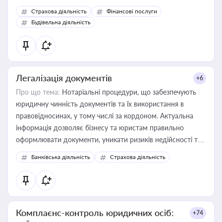
корисне для власника бізнесу, керівника, юриста або
Страхова діяльність
Фінансові послуги
бухгалтера під час оподаткування, приватизації, оренди
Будівельна діяльність
державного майна, корпоративних угод і перевірки
статусу суб'єктів оціночної діяльності
Легалізація документів
+6
Про що тема:
Нотаріальні процедури, що забезпечують
юридичну чинність документів та їх використання в
правовідносинах, у тому числі за кордоном. Актуальна
інформація дозволяє бізнесу та юристам правильно
оформлювати документи, уникати ризиків недійсності та
забезпечувати їх належне прийняття органами влади та
Банківська діяльність
Страхова діяльність
контрагентами
Комплаєнс-контроль юридичних осіб:
+74