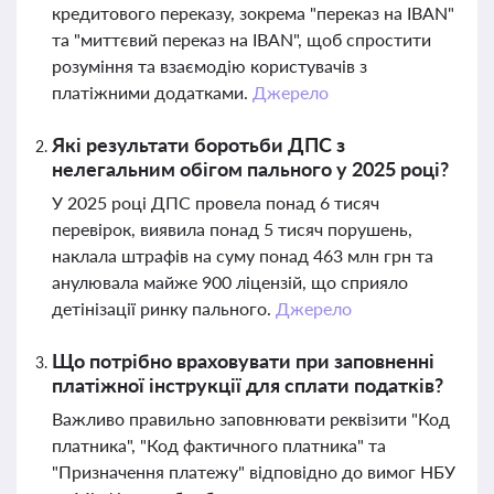
кредитового переказу, зокрема "переказ на IBAN"
та "миттєвий переказ на IBAN", щоб спростити
розуміння та взаємодію користувачів з
платіжними додатками.
Джерело
Які результати боротьби ДПС з
нелегальним обігом пального у 2025 році?
У 2025 році ДПС провела понад 6 тисяч
перевірок, виявила понад 5 тисяч порушень,
наклала штрафів на суму понад 463 млн грн та
анулювала майже 900 ліцензій, що сприяло
детінізації ринку пального.
Джерело
Що потрібно враховувати при заповненні
платіжної інструкції для сплати податків?
Важливо правильно заповнювати реквізити "Код
платника", "Код фактичного платника" та
"Призначення платежу" відповідно до вимог НБУ