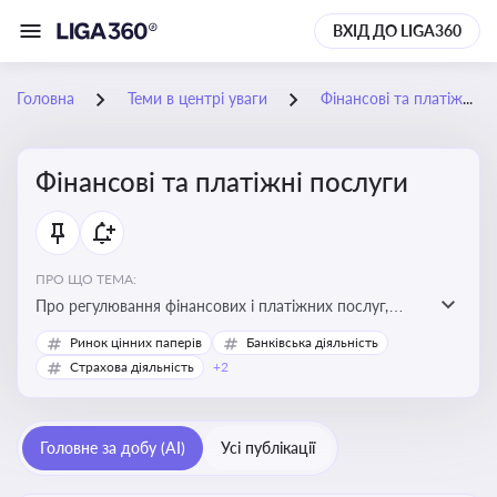
ВХІД ДО LIGA360
Головна
Теми в центрі уваги
Фінансові та платіжні послуги
Фінансові та платіжні послуги
ПРО ЩО ТЕМА:
Про регулювання фінансових і платіжних послуг,
управління коштами, приймання платежів та
Ринок цінних паперів
Банківська діяльність
дотримання ліцензійних вимог
Страхова діяльність
+2
Головне за добу (AI)
Усі публікації