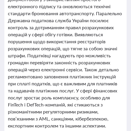
електронного підпису та оновлюються технічні
стандарти бронювання автотранспорту. Паралельно
Державна податкова служба України посилює
контроль за дотриманням правил розрахункових
операцій у сфері обігу готівки. Виявляються
порушення щодо використання реєстраторів
розрахункових операцій, що тягне за собою значні
штрафи. Податківці нагадують про можливість
громадян перевіряти законність розрахункових
операцій через електронні сервіси. Також детально
регламентовано заповнення платіжних інструкцій
при сплаті податків, що є важливим для платників
та надавачів платіжних послуг. У сфері фінансових
послуг зростає роль комплаєнсу, особливо для
FinTech і DefTech-компаній, які стикаються з
різноманітними регуляторними ризиками,
пов’язаними з AML, санкціями, кібербезпекою,
експортним контролем та іншими аспектами.