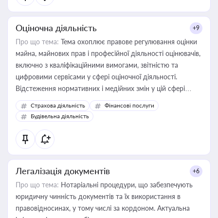
Оціночна діяльність
+9
Про що тема:
Тема охоплює правове регулювання оцінки
майна, майнових прав і професійної діяльності оцінювачів,
включно з кваліфікаційними вимогами, звітністю та
цифровими сервісами у сфері оціночної діяльності.
Відстеження нормативних і медійних змін у цій сфері
корисне для власника бізнесу, керівника, юриста або
Страхова діяльність
Фінансові послуги
бухгалтера під час оподаткування, приватизації, оренди
Будівельна діяльність
державного майна, корпоративних угод і перевірки
статусу суб'єктів оціночної діяльності
Легалізація документів
+6
Про що тема:
Нотаріальні процедури, що забезпечують
юридичну чинність документів та їх використання в
правовідносинах, у тому числі за кордоном. Актуальна