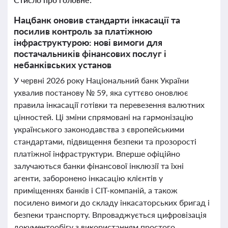
Нацбанк оновив стандарти інкасації та
посилив контроль за платіжною
інфраструктурою: нові вимоги для
постачальників фінансових послуг і
небанківських установ
У червні 2026 року Національний банк України
ухвалив постанову № 59, яка суттєво оновлює
правила інкасації готівки та перевезення валютних
цінностей. Ці зміни спрямовані на гармонізацію
українського законодавства з європейськими
стандартами, підвищення безпеки та прозорості
платіжної інфраструктури. Вперше офіційно
залучаються банки фінансової інклюзії та їхні
агенти, заборонено інкасацію клієнтів у
приміщеннях банків і СІТ-компаній, а також
посилено вимоги до складу інкасаторських бригад і
безпеки транспорту. Впроваджується цифровізація
документообігу з використанням простого