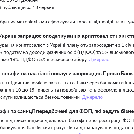
8 публікацій за 13 червня
ібраних матеріалів ми сформували короткі відповіді на актуал
Україні запрацює оподаткування криптовалют і які ст
вання криптовалют в Україні планують запровадити з 1 січня
% податку на доходи фізичних осіб (ПДФО) та 5% військовог
име 18% ПДФО і 5% військового збору.
Джерело
і тарифи на платіжні послуги запровадив ПриватБанк 
нк підвищив комісію за зняття готівки через банкомати інши
ання з 10 до 15 гривень та подвоїв вартість оформлення дод
послуги залишаються безкоштовними.
Джерело
афи та санкції передбачені для ФОП, які ведуть бізне
ня підприємницької діяльності без офіційної реєстрації ФО
 блокування банківських рахунків та донарахування податкі