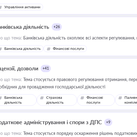
Управління активами
нківська діяльність
+26
о що тема:
Банківська діяльність охоплює всі аспекти регулювання, 
Банківська діяльність
Фінансові послуги
цензії, дозволи
+41
о що тема:
Тема стосується правового регулювання отримання, пере
обхідних для провадження господарської діяльності
Банківська
Страхова
Фінансові
Паливн
діяльність
діяльність
послуги
компле
одаткове адміністрування і спори з ДПС
+9
о що тема:
Тема стосується порядку оскарження рішень податкових