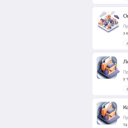
О
Пр
з 
ме
пр
Л
Пр
у 
ри
К
Пр
та