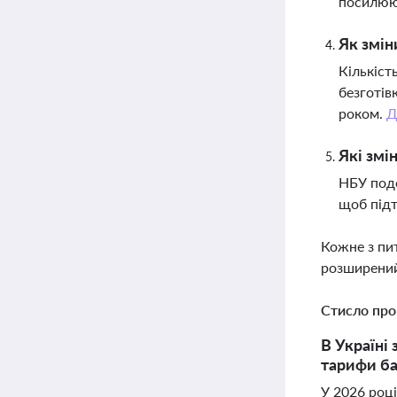
посилюю
Як змін
Кількіст
безготів
роком.
Д
Які змі
НБУ подо
щоб підт
Кожне з пи
розширений
Стисло про
В Україні
тарифи ба
У 2026 році