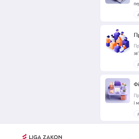
пе
П
Пр
зв
Ф
Пр
і 