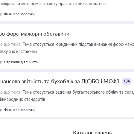
ревірок, та механізмів захисту прав платників податків
Фінансові послуги
ро форс-мажорні обставини
о що тема:
Тема стосується юридичних підстав визнання форс-мажор
'язку з їх настанням
Страхова діяльність
інансова звітність та бухоблік за П(С)БО і МСФЗ
+34
о що тема:
Тема стосується ведення бухгалтерського обліку та скла
міжнародних стандартів
Фінансові послуги
Каталог рішень