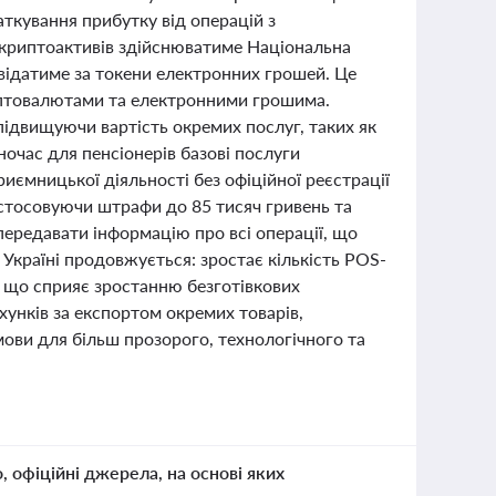
аткування прибутку від операцій з
 криптоактивів здійснюватиме Національна
овідатиме за токени електронних грошей. Це
риптовалютами та електронними грошима.
ідвищуючи вартість окремих послуг, таких як
ночас для пенсіонерів базові послуги
ємницької діяльності без офіційної реєстрації
стосовуючи штрафи до 85 тисяч гривень та
 передавати інформацію про всі операції, що
Україні продовжується: зростає кількість POS-
к, що сприяє зростанню безготівкових
унків за експортом окремих товарів,
мови для більш прозорого, технологічного та
о, офіційні джерела, на основі яких