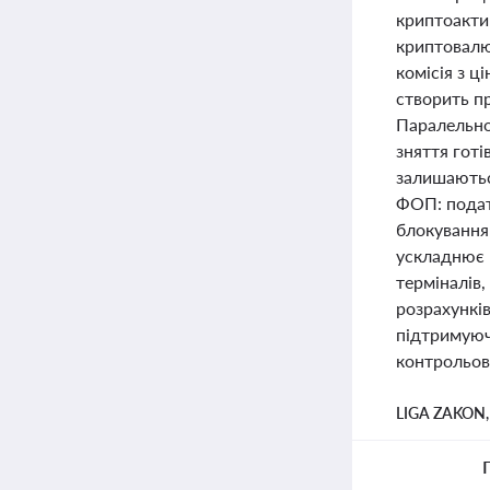
криптоактив
криптовалю
комісія з ц
створить п
Паралельно
зняття готі
залишаютьс
ФОП: подат
блокування 
ускладнює п
терміналів,
розрахункі
підтримуючи
контрольова
LIGA ZAKON