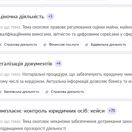
ціночна діяльність
+5
о що тема:
Тема охоплює правове регулювання оцінки майна, майнови
кваліфікаційними вимогами, звітністю та цифровими сервісами у сфер
дійних змін у цій сфері корисне для власника бізнесу, керівника, юр
Страхова діяльність
Фінансові послуги
Будівельна діяльність
иватизації, оренди державного майна, корпоративних угод і перевірки
егалізація документів
+4
о що тема:
Нотаріальні процедури, що забезпечують юридичну чинні
тому числі за кордоном. Актуальна інформація дозволяє бізнесу т
зиків недійсності та забезпечувати їх належне прийняття органами 
Банківська діяльність
Страхова діяльність
омплаєнс-контроль юридичних осіб: кейси
+70
о що тема:
Тема охоплює механізми забезпечення дотримання зако
 підвищення прозорості діяльності