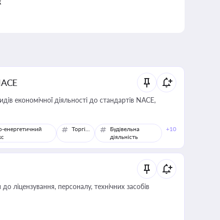
к
NACE
идів економічної діяльності до стандартів NACE,
о-енергетичний
Торгівля
Будівельна
+10
кс
діяльність
о ліцензування, персоналу, технічних засобів