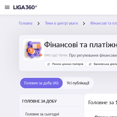
Головна
Теми в центрі уваги
Фінансові та пл
Фінансові та платіжн
ПРО ЩО ТЕМА:
Ринок цінних паперів
Банківська діял
Головне за добу (AI)
Усі публікації
ГОЛОВНЕ ЗА ДОБУ
Головне за 
Головне за сьогодні
Опрацьова