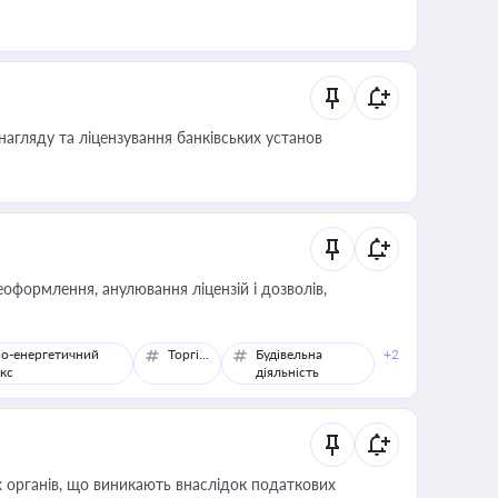
нагляду та ліцензування банківських установ
оформлення, анулювання ліцензій і дозволів,
о-енергетичний
Торгівля
Будівельна
+2
кс
діяльність
 органів, що виникають внаслідок податкових