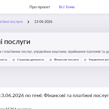
Про проєкт
Всі Теми
атіжні послуги
13-06-2026
і послуги
Про регулювання фінансових і платіжних послуг, управління коштами, прийм
ьність
Страхова діяльність
Фінансові послуги
Управління ак
13.06.2026 по темі: Фінансові та платіжні послу
но:
15714 джерел