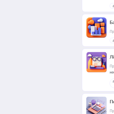
Ба
Пр
Лі
Пр
не
П
Пр