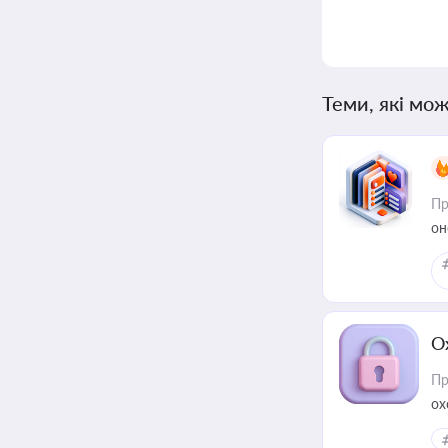
Теми, які мож
Пр
он
О
Пр
ох