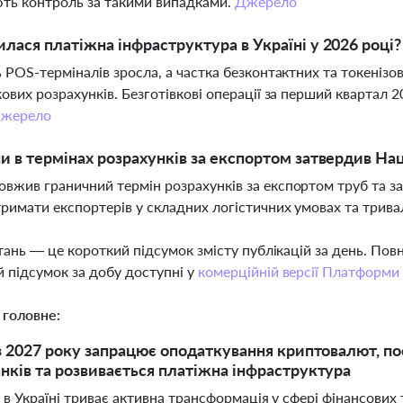
ть контроль за такими випадками.
Джерело
илася платіжна інфраструктура в Україні у 2026 році?
ь POS-терміналів зросла, а частка безконтактних та токеніз
кових розрахунків. Безготівкові операції за перший квартал 
жерело
ни в термінах розрахунків за експортом затвердив На
вжив граничний термін розрахунків за експортом труб та за
римати експортерів у складних логістичних умовах та трив
тань — це короткий підсумок змісту публікацій за день. По
 підсумок за добу доступні у
комерційній версії Платформи
 головне:
 з 2027 року запрацює оподаткування криптовалют, п
нків та розвивається платіжна інфраструктура
 в Україні триває активна трансформація у сфері фінансових 