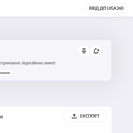
ВХІД ДО LIGA360
ання платежів та дотримання ліцензійних вимог
тивами
ги
ЕКСПОРТ