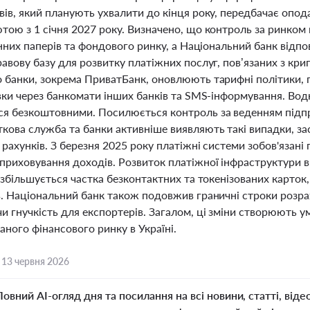
ів, який планують ухвалити до кінця року, передбачає опод
тою з 1 січня 2027 року. Визначено, що контроль за ринком
інних паперів та фондового ринку, а Національний банк відп
равову базу для розвитку платіжних послуг, пов’язаних з к
 банки, зокрема ПриватБанк, оновлюють тарифні політики, п
вки через банкомати інших банків та SMS-інформування. Вод
я безкоштовними. Посилюється контроль за веденням підпри
кова служба та банки активніше виявляють такі випадки, за
рахунків. З березня 2025 року платіжні системи зобов'язані
риховування доходів. Розвиток платіжної інфраструктури в 
 збільшується частка безконтактних та токенізованих карто
в. Національний банк також подовжив граничні строки розрах
 гнучкість для експортерів. Загалом, ці зміни створюють у
ного фінансового ринку в Україні.
,
13 червня 2026
Повний AI-огляд дня та посилання на всі новини, статті, віде