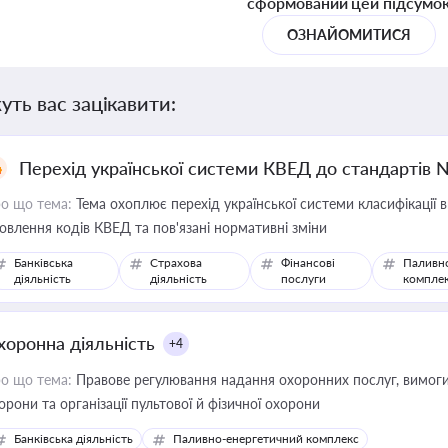
сформований цей підсумо
ОЗНАЙОМИТИСЯ
уть вас зацікавити:
Перехід української системи КВЕД до стандартів 
о що тема:
Тема охоплює перехід української системи класифікації в
овлення кодів КВЕД та пов'язані нормативні зміни
Банківська
Страхова
Фінансові
Паливн
діяльність
діяльність
послуги
компле
хоронна діяльність
+4
о що тема:
Правове регулювання надання охоронних послуг, вимоги д
орони та організації пультової й фізичної охорони
Банківська діяльність
Паливно-енергетичний комплекс