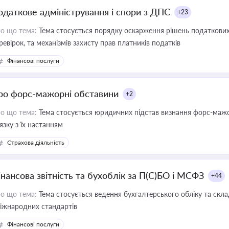
одаткове адміністрування і спори з ДПС
+23
о що тема:
Тема стосується порядку оскарження рішень податкових
ревірок, та механізмів захисту прав платників податків
Фінансові послуги
ро форс-мажорні обставини
+2
о що тема:
Тема стосується юридичних підстав визнання форс-мажор
'язку з їх настанням
Страхова діяльність
інансова звітність та бухоблік за П(С)БО і МСФЗ
+44
о що тема:
Тема стосується ведення бухгалтерського обліку та скла
міжнародних стандартів
Фінансові послуги