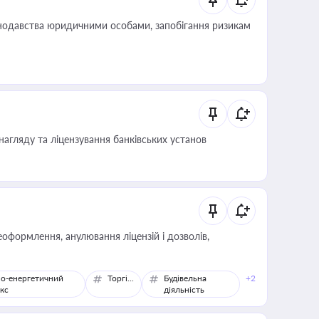
нодавства юридичними особами, запобігання ризикам
нагляду та ліцензування банківських установ
оформлення, анулювання ліцензій і дозволів,
о-енергетичний
Торгівля
Будівельна
+2
кс
діяльність