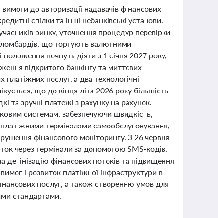
 вимоги до авторизації надавачів фінансових
кредитні спілки та інші небанківські установи.
часників ринку, уточнення процедур перевірки
ті ломбардів, що торгують валютними
і положення почнуть діяти з 1 січня 2027 року,
ження відкритого банкінгу та миттєвих
 платіжних послуг, а два технологічні
кується, що до кінця літа 2026 року більшість
і та зручні платежі з рахунку на рахунок.
ковим системам, забезпечуючи швидкість,
а платіжними терміналами самообслуговування,
орушення фінансового моніторингу. З 26 червня
рток через термінали за допомогою SMS-кодів,
на детінізацію фінансових потоків та підвищення
вимог і розвиток платіжної інфраструктури в
фінансових послуг, а також створенню умов для
кими стандартами.