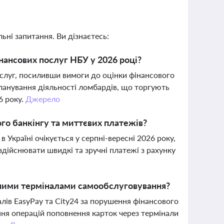
ьні запитання. Ви дізнаєтесь:
інансових послуг НБУ у 2026 році?
ослуг, посиливши вимоги до оцінки фінансового
 планування діяльності ломбардів, що торгують
6 року.
Джерело
ого банкінгу та миттєвих платежів?
Україні очікується у серпні-вересні 2026 року,
 здійснювати швидкі та зручні платежі з рахунку
жними терміналами самообслуговування?
лів EasyPay та City24 за порушення фінансового
ння операцій поповнення карток через термінали