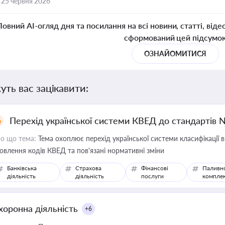
,
25 червня 2026
Повний AI-огляд дня та посилання на всі новини, статті, віде
сформований цей підсумо
ОЗНАЙОМИТИСЯ
уть вас зацікавити:
Перехід української системи КВЕД до стандартів 
о що тема:
Тема охоплює перехід української системи класифікації в
овлення кодів КВЕД та пов'язані нормативні зміни
Банківська
Страхова
Фінансові
Паливн
діяльність
діяльність
послуги
компле
хоронна діяльність
+6