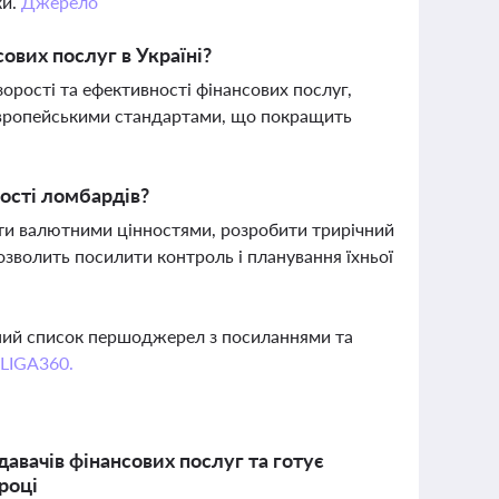
ки.
Джерело
ових послуг в Україні?
рості та ефективності фінансових послуг,
 європейськими стандартами, що покращить
ості ломбардів?
ати валютними цінностями, розробити трирічний
озволить посилити контроль і планування їхньої
вний список першоджерел з посиланнями та
 LIGA360.
авачів фінансових послуг та готує
році