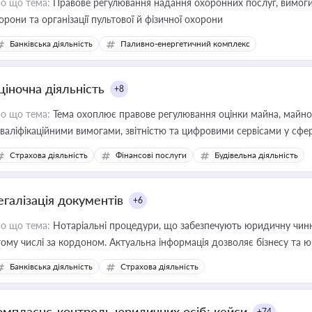
о що тема:
Правове регулювання надання охоронних послуг, вимоги д
орони та організації пультової й фізичної охорони
Банківська діяльність
Паливно-енергетичний комплекс
ціночна діяльність
+8
о що тема:
Тема охоплює правове регулювання оцінки майна, майнови
кваліфікаційними вимогами, звітністю та цифровими сервісами у сфер
дійних змін у цій сфері корисне для власника бізнесу, керівника, юр
Страхова діяльність
Фінансові послуги
Будівельна діяльність
иватизації, оренди державного майна, корпоративних угод і перевірки
егалізація документів
+6
о що тема:
Нотаріальні процедури, що забезпечують юридичну чинні
тому числі за кордоном. Актуальна інформація дозволяє бізнесу т
зиків недійсності та забезпечувати їх належне прийняття органами 
Банківська діяльність
Страхова діяльність
омплаєнс-контроль юридичних осіб: кейси
+74