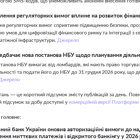
огою SMS-кодів, що унеможливить анонімні внесення готів
лення регуляторних вимог вплине на розвиток фінанс
я регуляторних вимог сприятиме підвищенню безпеки, прозо
ю умов для цифровізації фінансового ринку та інтеграції з
латіжної інфраструктури.
Джерело
дбачає нова постанова НБУ щодо планування діяльн
танова НБУ вимагає від ломбардів, які мають право торгув
льності та подати його до НБУ до 31 грудня 2026 року, що д
Джерело
тань — це короткий підсумок змісту публікацій за день. По
 підсумок за добу доступні у
комерційній версії Платформи
 головне:
ний банк України оновив авторизаційні вимоги до над
ння миттєвих платежів і відкритого банкінгу у 2026 