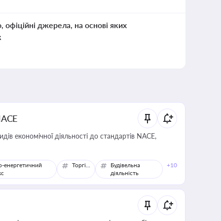
о, офіційні джерела, на основі яких
к
NACE
идів економічної діяльності до стандартів NACE,
о-енергетичний
Торгівля
Будівельна
+10
кс
діяльність