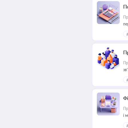
П
Пр
пе
П
Пр
зв
Ф
Пр
і 