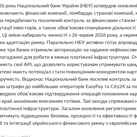
26 року Національний банк України (НБУ) затвердив оновлені
 включають фінансові компанії, ломбарди, страхові компанії, 
ла передбачають посилений контроль за фінансовим станом у
утації інвесторів, а також обов’язкове планування діяльнос
 Ці зміни набирають чинності з 26 червня 2026 року, а окрем
 на адаптацію ринку. Паралельно НБУ активно готує впровад
же три банки отримали авторизацію на надання нефінансових
огоджені для роботи в межах платіжної інфраструктури. Очі
риють свої API, що дозволить користувачам отримувати швидк
атежі мають потенціал стати повноцінним конкурентом карт
 зручність. Водночас Національний банк посилив контроль з
ши штрафи до найбільших операторів EasyPay та City24 за п
введено обов’язкове підтвердження операцій поповнення ка
край анонімним внесенням готівки. Такі заходи спрямовані 
 платіжної інфраструктури. Загалом оновлення регуляторних 
риятимуть підвищенню безпеки, прозорості та ефективності 
ї та інтеграції українського фінансового ринку з європейсь