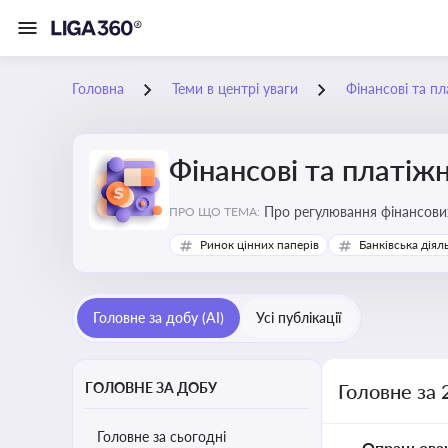
Головна
Теми в центрі уваги
Фінансові та пл
Фінансові та платіжн
ПРО ЩО ТЕМА:
Ринок цінних паперів
Банківська діял
Головне за добу (AI)
Усі публікації
ГОЛОВНЕ ЗА ДОБУ
Головне за 
Головне за сьогодні
Опрацьова