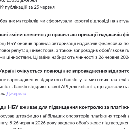
39 публікацій за 25 червня
ібраних матеріалів ми сформували короткі відповіді на актуал
овні зміни внесено до правил авторизації надавачів ф
оці НБУ оновив правила авторизації надавачів фінансових п
ілової репутації інвесторів, а також запровадив обов’язкове
и цінностями. Ці зміни набирають чинності з 26 червня 202
Україні очікується повноцінне впровадження відкрит
не впровадження відкритого банкінгу та миттєвих платежів в 
ьшість банків відкриють свої API для клієнтів, що дозволить
ок.
Джерело
оди НБУ вживає для підвищення контролю за платі
осував штрафи до найбільших операторів платіжних терміна
нгу. З 26 червня 2026 року введено обов’язкове підтвердже