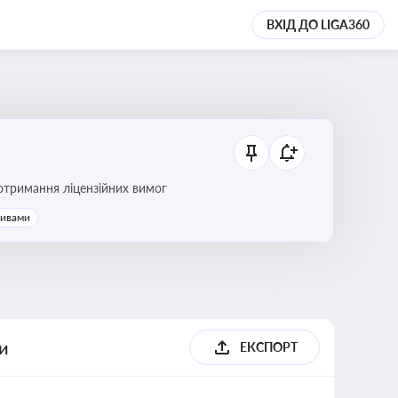
ВХІД ДО LIGA360
ання платежів та дотримання ліцензійних вимог
тивами
ги
ЕКСПОРТ