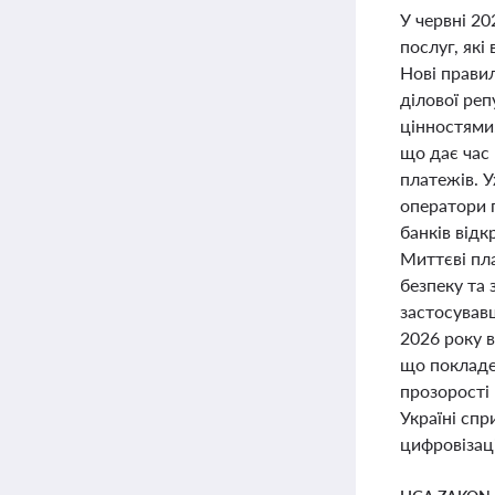
У червні 20
послуг, які
Нові прави
ділової реп
цінностями.
що дає час
платежів. У
оператори п
банків відк
Миттєві пл
безпеку та
застосував
2026 року 
що покладе 
прозорості
Україні сп
цифровізаці