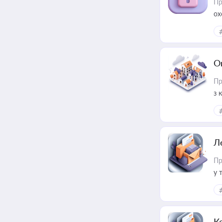
Пр
ох
О
Пр
з 
ме
пр
Л
Пр
у 
ри
К