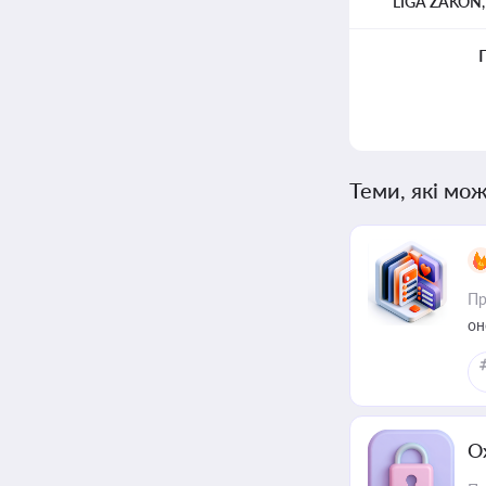
LIGA ZAKON
Теми, які мож
Пр
он
О