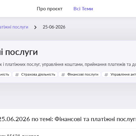
Про проєкт
Всі Теми
атіжні послуги
25-06-2026
і послуги
Про регулювання фінансових і платіжних послуг, управління коштами, прийм
ьність
Страхова діяльність
Фінансові послуги
Управління ак
25.06.2026 по темі: Фінансові та платіжні послу
но:
15631 джерел