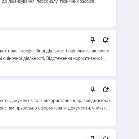
о ліцензування, персоналу, технічних засобів
х прав і професійної діяльності оцінювачів, включно
і оціночної діяльності. Відстеження нормативних і
иста або бухгалтера під час оподаткування,
 статусу суб'єктів оціночної діяльності
сть документів та їх використання в правовідносинах,
а юристам правильно оформлювати документи, уникати
влади та контрагентами