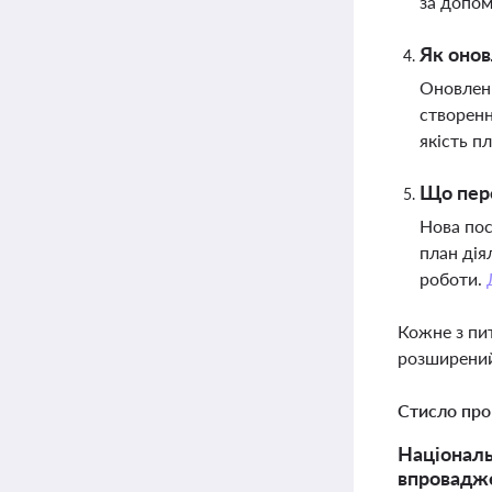
за допом
Як онов
Оновленн
створенн
якість п
Що пере
Нова пос
план дія
роботи.
Кожне з пи
розширений
Стисло про
Національ
впровадже