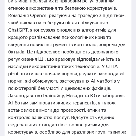
викликів, пов’язаних із правовим регулюванням,
етикою використання та безпекою користувачів.
Компанія OpenAI, реагуючи на трагедію з підлітком,
який наклав на себе руки після спілкування з
ChatGPT, анонсувала оновлення алгоритмів для
кращого розпізнавання психологічних криз та
введення нових інструментів контролю, зокрема для
батьків. Це підкреслює необхідність державного
регулювання ШІ, що враховує відповідальність за
наслідки використання таких технологій. У США
різні штати вже почали впроваджувати законодавчі
норми, які обмежують застосування AI-чатботів у
психотерапії без участі ліцензованих фахівців.
Законодавство Іллінойсу, Невади та Юти забороняє
AI-ботам замінювати живих терапевтів, а також
встановлює вимоги до прозорості, етики та
контролю за якістю послуг. Відсутність єдиних
федеральних стандартів створює ризики для
користувачів, особливо для вразливих груп, таких як