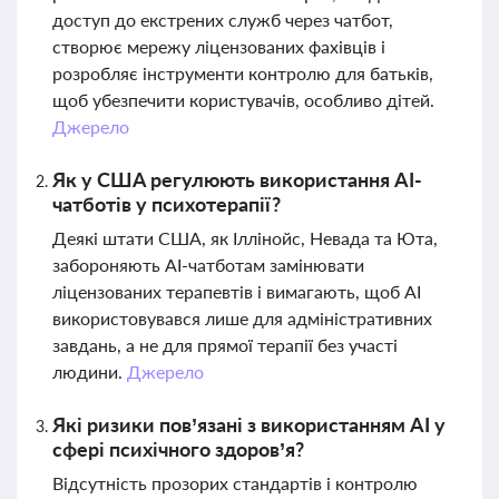
доступ до екстрених служб через чатбот,
створює мережу ліцензованих фахівців і
розробляє інструменти контролю для батьків,
щоб убезпечити користувачів, особливо дітей.
Джерело
Як у США регулюють використання AI-
чатботів у психотерапії?
Деякі штати США, як Іллінойс, Невада та Юта,
забороняють AI-чатботам замінювати
ліцензованих терапевтів і вимагають, щоб AI
використовувався лише для адміністративних
завдань, а не для прямої терапії без участі
людини.
Джерело
Які ризики пов’язані з використанням AI у
сфері психічного здоров’я?
Відсутність прозорих стандартів і контролю