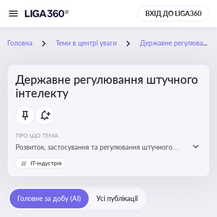
ВХІД ДО LIGA360
Головна
Теми в центрі уваги
Державне регулювання штучного інтелекту
Державне регулювання штучного
інтелекту
ПРО ЩО ТЕМА:
Розвиток, застосування та регулювання штучного
інтелекту в різних сферах — від управління бізнесом
IT-індустрія
до державного сектора
Головне за добу (AI)
Усі публікації