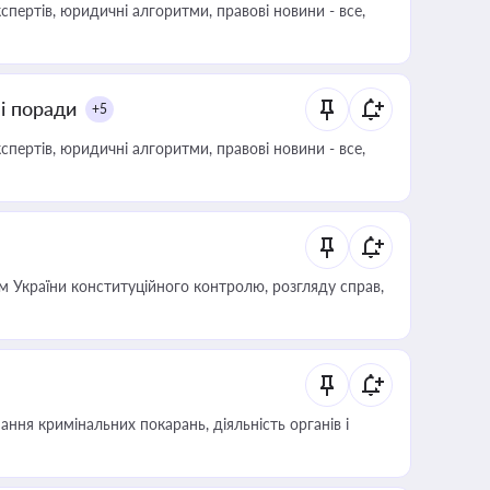
пертів, юридичні алгоритми, правові новини - все,
ні поради
+5
пертів, юридичні алгоритми, правові новини - все,
 України конституційного контролю, розгляду справ,
ння кримінальних покарань, діяльність органів і