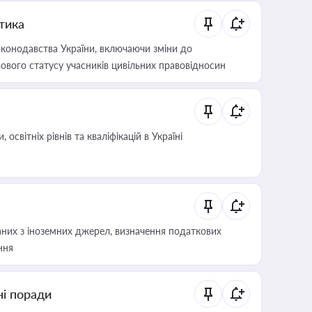
итика
конодавства України, включаючи зміни до
ового статусу учасників цивільних правовідносин
світніх рівнів та кваліфікацій в Україні
аних з іноземних джерел, визначення податкових
ння
ні поради