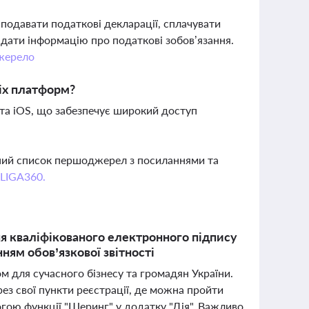
 подавати податкові декларації, сплачувати
дати інформацію про податкові зобов’язання.
жерело
іх платформ?
 та iOS, що забезпечує широкий доступ
вний список першоджерел з посиланнями та
 LIGA360.
 кваліфікованого електронного підпису
нням обов’язкової звітності
м для сучасного бізнесу та громадян України.
з свої пункти реєстрації, де можна пройти
огою функції "Шеринг" у додатку "Дія". Важливо,