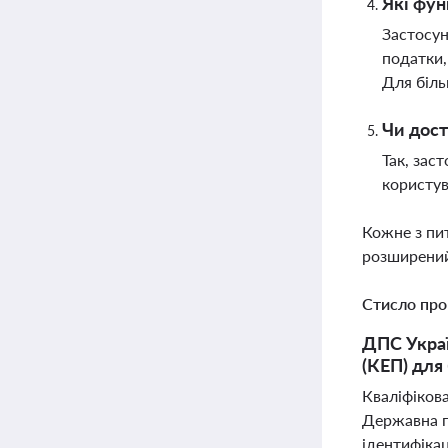
Які фун
Застосун
податки,
Для біль
Чи дост
Так, зас
користув
Кожне з пи
розширений
Стисло про
ДПС Украї
(КЕП) для
Кваліфікова
Державна п
ідентифікац