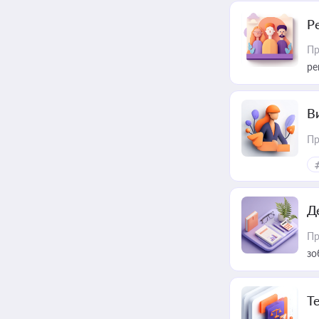
Р
Пр
ре
В
Пр
Д
Пр
зо
T