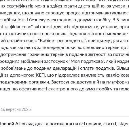
ня сертифікатів можна здійснювати дистанційно, за умови н
них даних, що значно спрощує процес підтримки актуальност
стабільність і безпеку електронного документообігу. З 5 ли
ї та фінансової звітності для всіх підприємств, установ, орга
статистичних спостереженнях. Подання звітності можливе ч
ий онлайн-сервіс "Кабінет респондента", при цьому для авт
 подавав звітність за попередні роки, встановлено термін до 
дотримання граничних термінів подання звітності за поточн
ровадила мобільний застосунок "Моя податкова", який надає 
зобов’язань до подання декларацій і сплати податків. Біль
ції за допомогою КЕП, що підкреслює важливість кваліфіков
з податковими органами. Застосунок доступний на платформа
вищенню ефективності електронного документообігу та поле
,
16 вересня 2025
Повний AI-огляд дня та посилання на всі новини, статті, віде