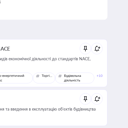
к
NACE
идів економічної діяльності до стандартів NACE,
о-енергетичний
Торгівля
Будівельна
+10
кс
діяльність
я та введення в експлуатацію об’єктів будівництва