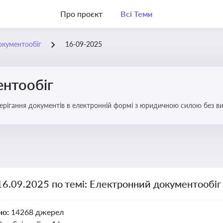
Про проєкт
Всі Теми
окументообіг
16-09-2025
нтообіг
берігання документів в електронній формі з юридичною силою без в
16.09.2025 по темі: Електронний документообіг
но:
14268 джерел