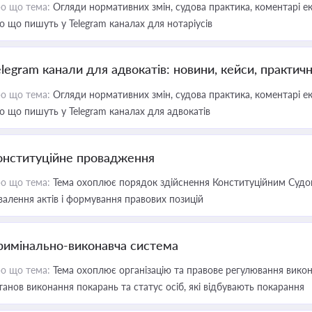
о що тема:
Огляди нормативних змін, судова практика, коментарі екс
о що пишуть у Telegram каналах для нотаріусів
elegram канали для адвокатів: новини, кейси, практич
о що тема:
Огляди нормативних змін, судова практика, коментарі екс
о що пишуть у Telegram каналах для адвокатів
онституційне провадження
о що тема:
Тема охоплює порядок здійснення Конституційним Судом
валення актів і формування правових позицій
римінально-виконавча система
о що тема:
Тема охоплює організацію та правове регулювання викона
танов виконання покарань та статус осіб, які відбувають покарання