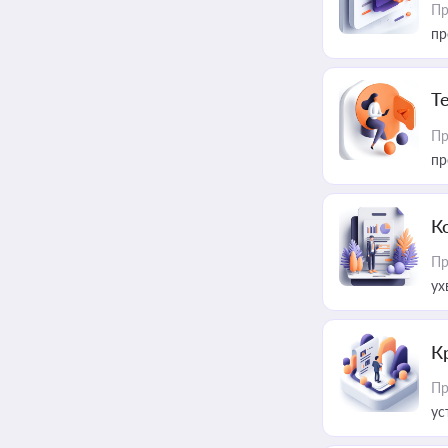
Пр
пр
T
Пр
пр
К
Пр
ух
К
Пр
ус