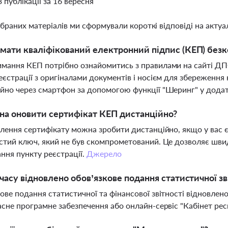
3 публікації за 16 вересня
ібраних матеріалів ми сформували короткі відповіді на актуал
мати кваліфікований електронний підпис (КЕП) без
мання КЕП потрібно ознайомитись з правилами на сайті ДПС
еєстрації з оригіналами документів і носієм для збереженн
йно через смартфон за допомогою функції "Шеринг" у додат
а оновити сертифікат КЕП дистанційно?
влення сертифікату можна зробити дистанційно, якщо у вас є 
стий ключ, який не був скомпрометований. Це дозволяє шви
ання пункту реєстрації.
Джерело
 часу відновлено обов’язкове подання статистичної з
ове подання статистичної та фінансової звітності відновлено
асне програмне забезпечення або онлайн-сервіс "Кабінет р