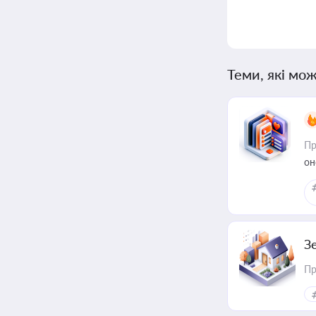
Теми, які мож
Пр
он
З
Пр