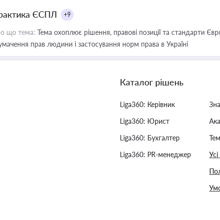
рактика ЄСПЛ
+9
о що тема:
Тема охоплює рішення, правові позиції та стандарти Євр
умачення прав людини і застосування норм права в Україні
Каталог рішень
Liga360: Керівник
Зн
Liga360: Юрист
Ак
Liga360: Бухгалтер
Тем
Liga360: PR-менеджер
Усі
Пол
Умо