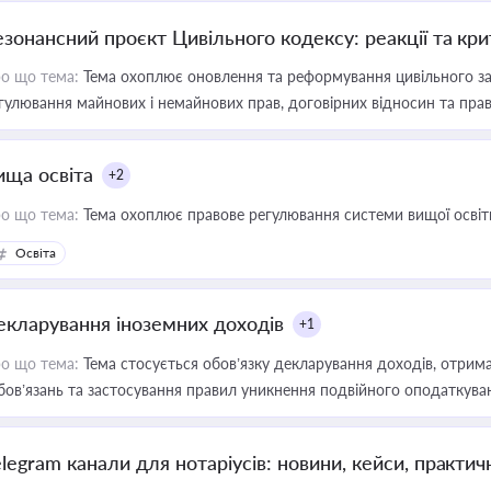
езонансний проєкт Цивільного кодексу: реакції та кр
о що тема:
Тема охоплює оновлення та реформування цивільного за
гулювання майнових і немайнових прав, договірних відносин та прав
ища освіта
+2
о що тема:
Тема охоплює правове регулювання системи вищої освіти, о
Освіта
екларування іноземних доходів
+1
о що тема:
Тема стосується обов’язку декларування доходів, отрим
бов’язань та застосування правил уникнення подвійного оподаткува
elegram канали для нотаріусів: новини, кейси, практич