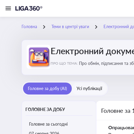
Головна
Теми в центрі уваги
Електронний д
Електронний докуме
Про обмін, підписання та з
ПРО ЩО ТЕМА:
Головне за добу (AI)
Усі публікації
ГОЛОВНЕ ЗА ДОБУ
Головне за 
Головне за сьогодні
Опрацьова
07 серпня 2026