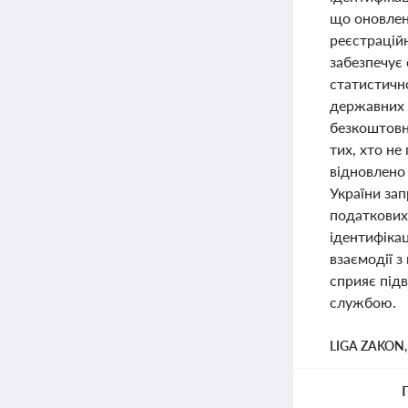
що оновлен
реєстрацій
забезпечує 
статистично
державних 
безкоштовн
тих, хто не
відновлено 
України зап
податкових 
ідентифіка
взаємодії 
сприяє під
службою.
LIGA ZAKON