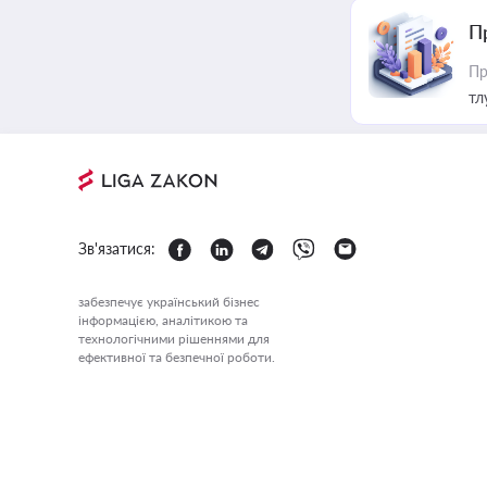
П
Пр
тл
Зв'язатися:
забезпечує український бізнес
інформацією, аналітикою та
технологічними рішеннями для
ефективної та безпечної роботи.