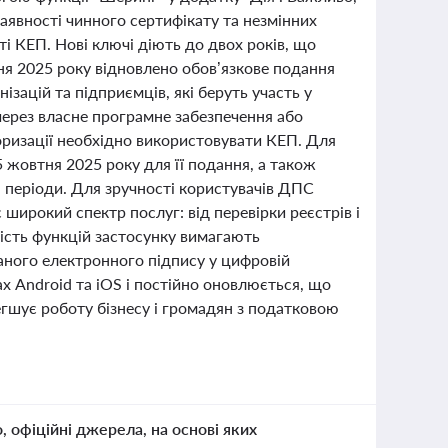
аявності чинного сертифікату та незмінних
і КЕП. Нові ключі діють до двох років, що
пня 2025 року відновлено обов’язкове подання
нізацій та підприємців, які беруть участь у
ерез власне програмне забезпечення або
оризації необхідно використовувати КЕП. Для
5 жовтня 2025 року для її подання, а також
і періоди. Для зручності користувачів ДПС
широкий спектр послуг: від перевірки реєстрів і
шість функцій застосунку вимагають
аного електронного підпису у цифровій
х Android та iOS і постійно оновлюється, що
гшує роботу бізнесу і громадян з податковою
о, офіційні джерела, на основі яких