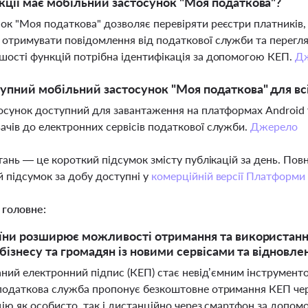
кції має мобільний застосунок "Моя податкова"?
ок "Моя податкова" дозволяє перевіряти реєстри платників,
 отримувати повідомлення від податкової служби та перегля
шості функцій потрібна ідентифікація за допомогою КЕП.
Д
упний мобільний застосунок "Моя податкова" для вс
тосунок доступний для завантаження на платформах Android
ачів до електронних сервісів податкової служби.
Джерело
тань — це короткий підсумок змісту публікацій за день. По
 підсумок за добу доступні у
комерційній версії Платформи
 головне:
ни розширює можливості отримання та використання
 бізнесу та громадян із новими сервісами та відновле
ний електронний підпис (КЕП) стає невід’ємним інструменто
одаткова служба пропонує безкоштовне отримання КЕП чере
ію як особисто, так і дистанційно через смартфон за допом