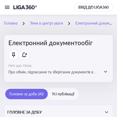
ВХІД ДО LIGA360
Головна
Теми в центрі уваги
Електронний документообіг
Електронний документообіг
ПРО ЩО ТЕМА:
Про обмін, підписання та зберігання документів в
електронній формі з юридичною силою без
використання паперу
Головне за добу (AI)
Усі публікації
ГОЛОВНЕ ЗА ДОБУ