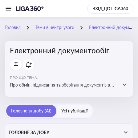
ВХІД ДО LIGA360
Головна
Теми в центрі уваги
Електронний документообіг
Електронний документообіг
ПРО ЩО ТЕМА:
Про обмін, підписання та зберігання документів в
електронній формі з юридичною силою без
використання паперу
Головне за добу (AI)
Усі публікації
ГОЛОВНЕ ЗА ДОБУ