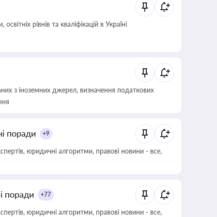
світніх рівнів та кваліфікацій в Україні
аних з іноземних джерел, визначення податкових
ння
ні поради
+9
пертів, юридичні алгоритми, правові новини - все,
ні поради
+77
пертів, юридичні алгоритми, правові новини - все,