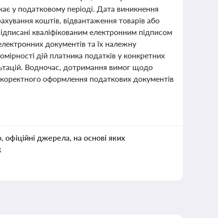
кає у податковому періоді. Дата виникнення
рахування коштів, відвантаження товарів або
підписані кваліфікованим електронним підписом
електронних документів та їх належну
омірності дій платника податків у конкретних
льтацій. Водночас, дотримання вимог щодо
я коректного оформлення податкових документів
о, офіційні джерела, на основі яких
к