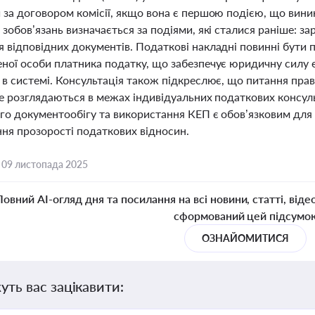
 за договором комісії, якщо вона є першою подією, що вини
зобов’язань визначається за подіями, які сталися раніше: за
 відповідних документів. Податкові накладні повинні бути 
ної особи платника податку, що забезпечує юридичну силу 
в системі. Консультація також підкреслює, що питання прав
не розглядаються в межах індивідуальних податкових консу
го документообігу та використання КЕП є обов’язковим дл
ння прозорості податкових відносин.
,
09 листопада 2025
Повний AI-огляд дня та посилання на всі новини, статті, віде
сформований цей підсумо
ОЗНАЙОМИТИСЯ
уть вас зацікавити: