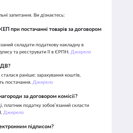
ьні запитання. Ви дізнаєтесь:
ЕП при постачанні товарів за договором
’язаний складати податкову накладну в
дпису та реєструвати її в ЄРПН.
Джерело
ПДВ?
сталася раніше: зарахування коштів,
ть постачання.
Джерело
агороди за договором комісії?
, платник податку зобов’язаний скласти
Н.
Джерело
лектронним підписом?