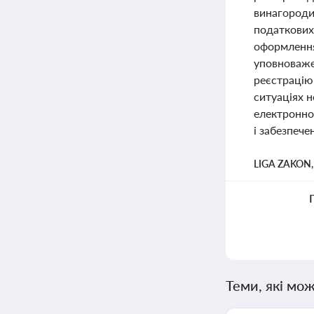
винагороди
податкових 
оформлення
уповноваже
реєстрацію 
ситуаціях 
електронно
і забезпече
LIGA ZAKON
Теми, які мож