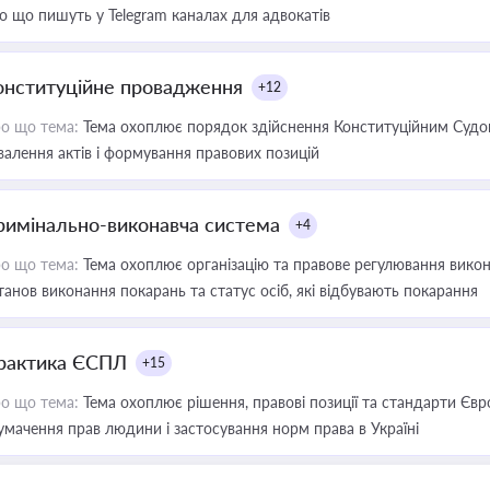
о що пишуть у Telegram каналах для адвокатів
онституційне провадження
+12
о що тема:
Тема охоплює порядок здійснення Конституційним Судом
валення актів і формування правових позицій
римінально-виконавча система
+4
о що тема:
Тема охоплює організацію та правове регулювання викона
танов виконання покарань та статус осіб, які відбувають покарання
рактика ЄСПЛ
+15
о що тема:
Тема охоплює рішення, правові позиції та стандарти Євр
умачення прав людини і застосування норм права в Україні