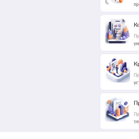
пр
К
Пр
ух
К
Пр
ус
П
Пр
тл