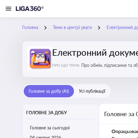
Головна
Теми в центрі уваги
Електронний д
Електронний докуме
Про обмін, підписання та з
ПРО ЩО ТЕМА:
Головне за добу (AI)
Усі публікації
ГОЛОВНЕ ЗА ДОБУ
Головне за 
Головне за сьогодні
Опрацьова
04 серпня 2026