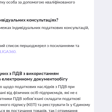
ку особа за допомогою кваліфікованого
дивідуальних консультаціях?
 межах індивідуальних податкових консультацій,
вний список першоджерел з посиланнями та
 LIGA360.
дних з ПДВ з використанням
та електронному документообігу
ю щодо податкових наслідків з ПДВ при
ні від фізичних осіб-підприємців, які не є
атники ПДВ зобов’язані складати податкові
нного підпису (КЕП) та реєструвати їх у Єдиному
ся як постачання товарів, так і отримання