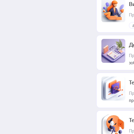
В
Пр
Д
Пр
зо
T
Пр
пр
T
Пр