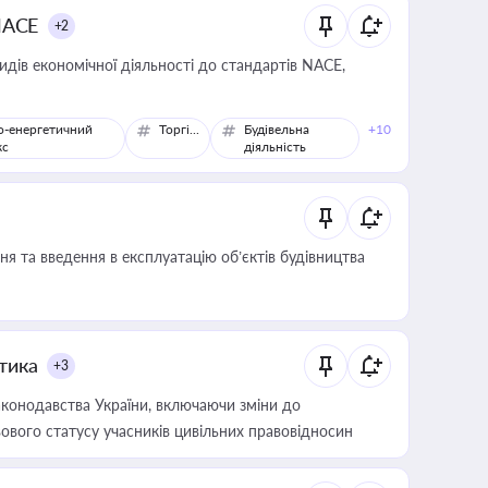
NACE
+2
идів економічної діяльності до стандартів NACE,
о-енергетичний
Торгівля
Будівельна
+10
кс
діяльність
я та введення в експлуатацію об’єктів будівництва
итика
+3
конодавства України, включаючи зміни до
ового статусу учасників цивільних правовідносин