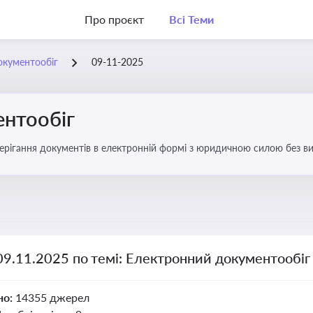
Про проєкт
Всі Теми
окументообіг
09-11-2025
нтообіг
берігання документів в електронній формі з юридичною силою без в
09.11.2025 по темі: Електронний документообіг
но:
14355 джерел