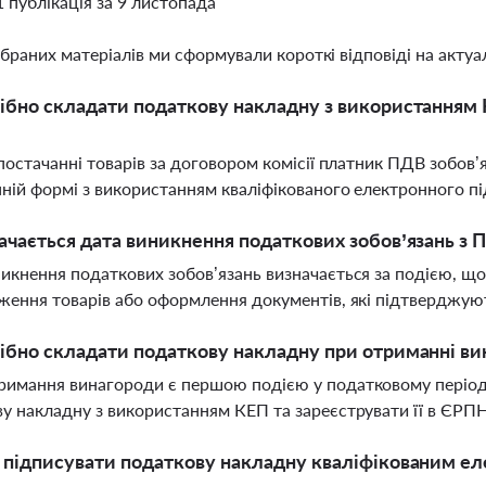
1 публікація за 9 листопада
ібраних матеріалів ми сформували короткі відповіді на актуал
ібно складати податкову накладну з використанням К
 постачанні товарів за договором комісії платник ПДВ зобов
ній формі з використанням кваліфікованого електронного пі
ачається дата виникнення податкових зобов’язань з 
икнення податкових зобов’язань визначається за подією, що 
ження товарів або оформлення документів, які підтверджую
ібно складати податкову накладну при отриманні вин
имання винагороди є першою подією у податковому періоді
у накладну з використанням КЕП та зареєструвати її в ЄРП
 підписувати податкову накладну кваліфікованим е