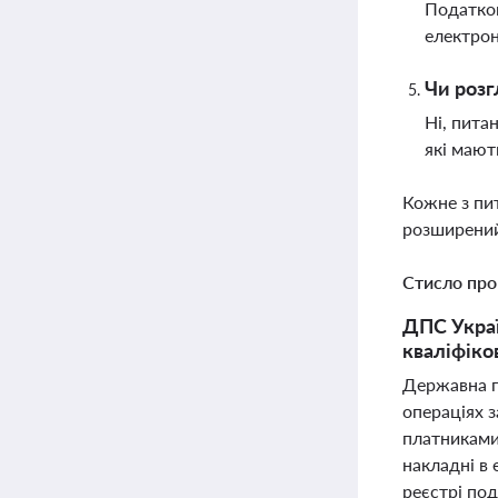
Податков
електрон
Чи розг
Ні, пита
які мают
Кожне з пи
розширений
Стисло про
ДПС Украї
кваліфіко
Державна п
операціях з
платниками
накладні в 
реєстрі под