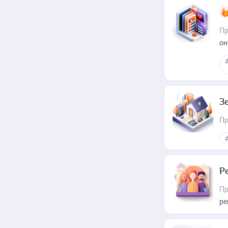
Пр
он
З
Пр
Р
Пр
ре