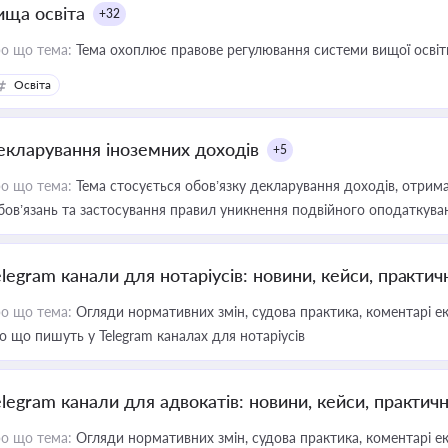
ища освіта
+32
о що тема:
Тема охоплює правове регулювання системи вищої освіти, о
Освіта
екларування іноземних доходів
+5
о що тема:
Тема стосується обов’язку декларування доходів, отрим
бов’язань та застосування правил уникнення подвійного оподаткува
elegram канали для нотаріусів: новини, кейси, практич
о що тема:
Огляди нормативних змін, судова практика, коментарі екс
о що пишуть у Telegram каналах для нотаріусів
elegram канали для адвокатів: новини, кейси, практич
о що тема:
Огляди нормативних змін, судова практика, коментарі екс