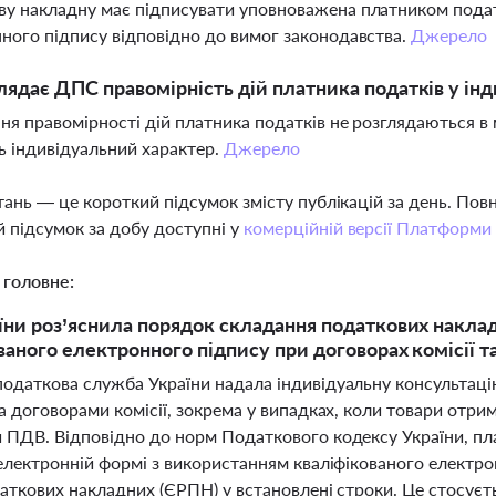
у накладну має підписувати уповноважена платником подат
ного підпису відповідно до вимог законодавства.
Джерело
лядає ДПС правомірність дій платника податків у ін
ння правомірності дій платника податків не розглядаються в
ь індивідуальний характер.
Джерело
тань — це короткий підсумок змісту публікацій за день. По
 підсумок за добу доступні у
комерційній версії Платформи
 головне:
ни роз’яснила порядок складання податкових накла
ваного електронного підпису при договорах комісії 
одаткова служба України надала індивідуальну консультаці
а договорами комісії, зокрема у випадках, коли товари отрима
 ПДВ. Відповідно до норм Податкового кодексу України, пл
електронній формі з використанням кваліфікованого електро
аткових накладних (ЄРПН) у встановлені строки. Це стосуєть