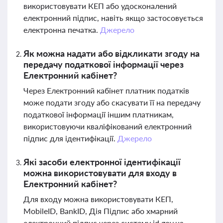
використовувати КЕП або удосконалений
електронний підпис, навіть якщо застосовується
електронна печатка.
Джерело
Як можна надати або відкликати згоду на
передачу податкової інформації через
Електронний кабінет?
Через Електронний кабінет платник податків
може подати згоду або скасувати її на передачу
податкової інформації іншим платникам,
використовуючи кваліфікований електронний
підпис для ідентифікації.
Джерело
Які засоби електронної ідентифікації
можна використовувати для входу в
Електронний кабінет?
Для входу можна використовувати КЕП,
MobileID, BankID, Дія Підпис або хмарний
електронний підпис через систему id.gov.ua.