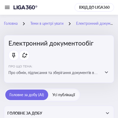
ВХІД ДО LIGA360
Головна
Теми в центрі уваги
Електронний документообіг
Електронний документообіг
ПРО ЩО ТЕМА:
Про обмін, підписання та зберігання документів в
електронній формі з юридичною силою без
використання паперу
Головне за добу (AI)
Усі публікації
ГОЛОВНЕ ЗА ДОБУ