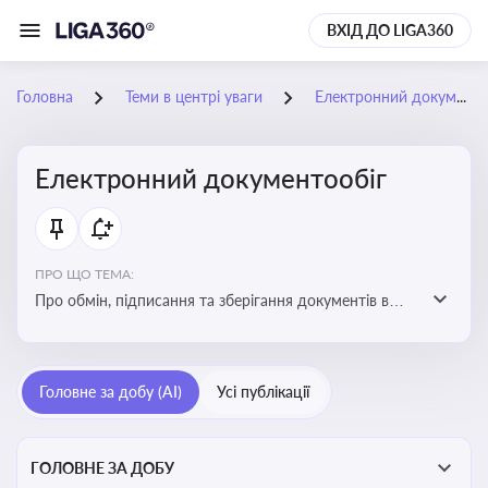
ВХІД ДО LIGA360
Головна
Теми в центрі уваги
Електронний документообіг
Електронний документообіг
ПРО ЩО ТЕМА:
Про обмін, підписання та зберігання документів в
електронній формі з юридичною силою без
використання паперу
Головне за добу (AI)
Усі публікації
ГОЛОВНЕ ЗА ДОБУ