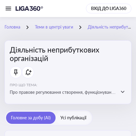
ВХІД ДО LIGA360
Головна
Теми в центрі уваги
Діяльність неприбуткових організацій
Діяльність неприбуткових
організацій
ПРО ЩО ТЕМА:
Про правове регулювання створення, функціонування
та податковий статус неприбуткових організацій
Головне за добу (AI)
Усі публікації