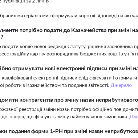
2 публікації за 2 липня
ібраних матеріалів ми сформували короткі відповіді на актуал
ументи потрібно подати до Казначейства при зміні 
у?
 подати копію нової редакції Статуту, рішення засновника пр
реєстраційну картку розпорядника бюджетних коштів у п’ят
ібно отримувати нові електронні підписи при зміні н
рі кваліфіковані електронні підписи слід скасувати і отримат
ї роботи з Казначейством та подання звітності.
Джерело
домити контрагентів про зміну назви неприбуткового
ржавної реєстрації зміни назви потрібно офіційно повідомити
 договорів, що фіксують зміну найменування замовника.
Дж
оки подання форми 1-РН при зміні назви неприбутково