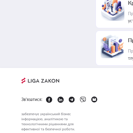
К
Пр
ус
П
Пр
тл
Зв'язатися:
забезпечує український бізнес
інформацією, аналітикою та
технологічними рішеннями для
ефективної та безпечної роботи.