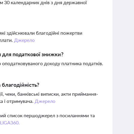
м 30 календарних днів з дня державної
які здійснювали благодійні пожертви
 плати.
Джерело
я для податкової знижки?
о оподатковуваного доходу платника податків.
 благодійність?
ї, чеки, банківські виписки, акти приймання-
а і отримувача.
Джерело
вний список першоджерел з посиланнями та
 LIGA360.