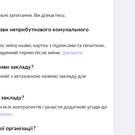
ьні запитання. Ви дізнаєтесь:
назви неприбуткового комунального
о зміну назви, картку з підписами та печаткою,
иденний термін після зміни.
Джерело
азви закладу?
и нові з актуальною назвою закладу для
 закладу?
 всіх контрагентів і укласти додаткові угоди до
ерело
ї організації?