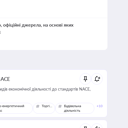
о, офіційні джерела, на основі яких
к
NACE
идів економічної діяльності до стандартів NACE,
о-енергетичний
Торгівля
Будівельна
+10
кс
діяльність