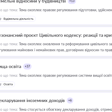
емельні відносини у будівництві
+13
о що тема:
Тема охоплює правове регулювання підготовки, здійсненн
Будівельна діяльність
езонансний проєкт Цивільного кодексу: реакції та кр
о що тема:
Тема охоплює оновлення та реформування цивільного за
гулювання майнових і немайнових прав, договірних відносин та прав
ища освіта
+37
о що тема:
Тема охоплює правове регулювання системи вищої освіти, о
Освіта
екларування іноземних доходів
+6
о що тема:
Тема стосується обов’язку декларування доходів, отрим