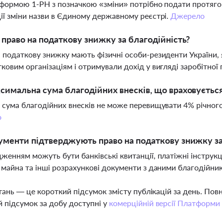
 формою 1-РН з позначкою «зміни» потрібно подати протяго
ії зміни назви в Єдиному державному реєстрі.
Джерело
 право на податкову знижку за благодійність?
 податкову знижку мають фізичні особи-резиденти України, 
ковим організаціям і отримували дохід у вигляді заробітної
симальна сума благодійних внесків, що враховуєтьс
 сума благодійних внесків не може перевищувати 4% річног
о
ументи підтверджують право на податкову знижку за
женням можуть бути банківські квитанції, платіжні інструкці
 майна та інші розрахункові документи з даними благодійник
тань — це короткий підсумок змісту публікацій за день. По
 підсумок за добу доступні у
комерційній версії Платформи