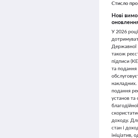
Стисло про
Нові вимо
оновлення
У 2026 році
дотримувати
Державної к
також реєс
підписи (К
та подання 
обслуговує
накладних. 
подання ре
установ та
благодійно
скористати
доходу. Дл
стан і дохо
ініціатив,