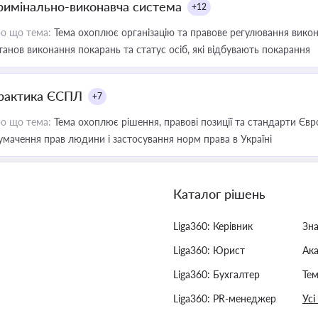
римінально-виконавча система
+12
о що тема:
Тема охоплює організацію та правове регулювання викона
танов виконання покарань та статус осіб, які відбувають покарання
рактика ЄСПЛ
+7
о що тема:
Тема охоплює рішення, правові позиції та стандарти Євр
умачення прав людини і застосування норм права в Україні
Каталог рішень
Liga360: Керівник
Зн
Liga360: Юрист
Ак
Liga360: Бухгалтер
Тем
Liga360: PR-менеджер
Усі