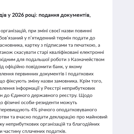
ів у 2026 році: подання документів,
рганізацій, при зміні своєї назви повинні
бов’язаний у п’ятиденний термін подати до
асновника, картку з підписами та печаткою, а
кож скасувати старі кваліфіковані електронні
обхідним для подальшої роботи з Казначейством
лід офіційно повідомити банк, у якому
млення первинних документів і податкових
що фіксують зміну назви замовника. Крім того,
лення інформації у Реєстрі неприбуткових
змін до Єдиного державного реєстру. Щодо
що фізичні особи-резиденти можуть
е перевищують 4% річного оподатковуваного
ертви та вчасно подати декларацію про майновий
ку неприбуткових організацій та благодійних
и частину сплачених податків.