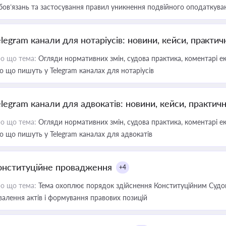
бов’язань та застосування правил уникнення подвійного оподаткува
elegram канали для нотаріусів: новини, кейси, практич
о що тема:
Огляди нормативних змін, судова практика, коментарі екс
о що пишуть у Telegram каналах для нотаріусів
elegram канали для адвокатів: новини, кейси, практич
о що тема:
Огляди нормативних змін, судова практика, коментарі екс
о що пишуть у Telegram каналах для адвокатів
онституційне провадження
+4
о що тема:
Тема охоплює порядок здійснення Конституційним Судом
валення актів і формування правових позицій