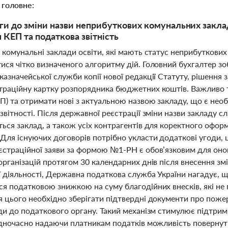
 головне:
ги до зміни назви неприбуткових комунальних заклад
 КЕП та податкова звітність
 комунальні заклади освіти, які мають статус неприбуткових о
ся чітко визначеного алгоритму дій. Головний бухгалтер зо
азначейської служби копії нової редакції Статуту, рішення з
траційну картку розпорядника бюджетних коштів. Важливо та
ЕП) та отримати нові з актуальною назвою закладу, що є не
звітності. Після державної реєстрації зміни назви закладу с
ться заклад, а також усіх контрагентів для коректного офор
Для існуючих договорів потрібно укласти додаткові угоди, 
єстраційної заяви за формою №1-РН є обов’язковим для онов
 організацій протягом 30 календарних днів після внесення 
ї діяльності, Державна податкова служба України нагадує, 
ся податковою знижкою на суму благодійних внесків, які н
я цього необхідно зберігати підтвердні документи про пож
ди до податкового органу. Такий механізм стимулює підтрим
 одночасно надаючи платникам податків можливість повернут