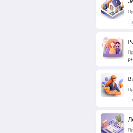
З
Пр
Р
Пр
ре
В
Пр
Д
Пр