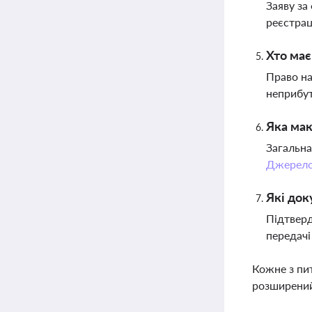
Заяву за
реєстрац
Хто має
Право на
неприбут
Яка мак
Загальна
Джерел
Які док
Підтверд
передачі
Кожне з пи
розширений