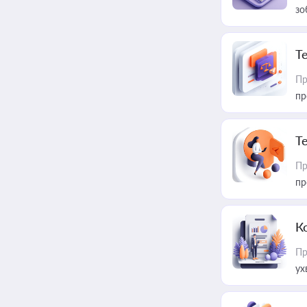
зо
T
Пр
пр
T
Пр
пр
К
Пр
ух