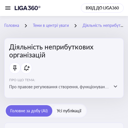
ВХІД ДО LIGA360
Головна
Теми в центрі уваги
Діяльність неприбуткових організацій
Діяльність неприбуткових
організацій
ПРО ЩО ТЕМА:
Про правове регулювання створення, функціонування
та податковий статус неприбуткових організацій
Головне за добу (AI)
Усі публікації