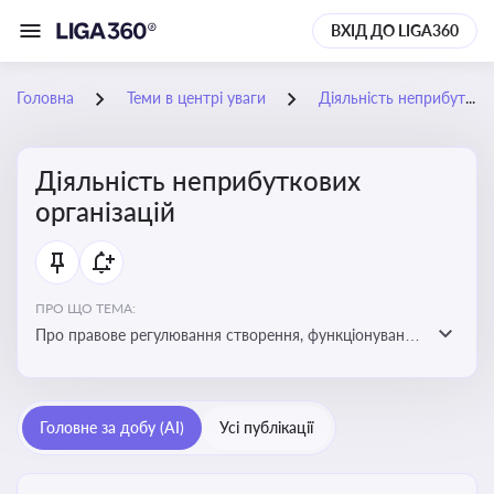
ВХІД ДО LIGA360
Головна
Теми в центрі уваги
Діяльність неприбуткових організацій
Діяльність неприбуткових
організацій
ПРО ЩО ТЕМА:
Про правове регулювання створення, функціонування
та податковий статус неприбуткових організацій
Головне за добу (AI)
Усі публікації