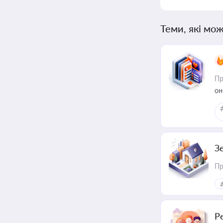
Теми, які мож
Пр
он
З
Пр
Р