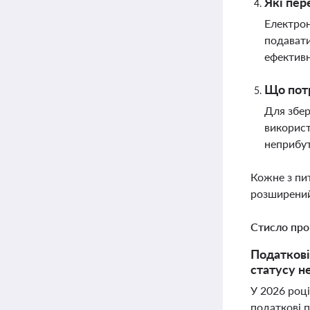
Які пер
Електрон
подавати
ефективн
Що потр
Для збер
використ
неприбут
Кожне з пи
розширений
Стисло про
Податкові
статусу н
У 2026 році
податкові 