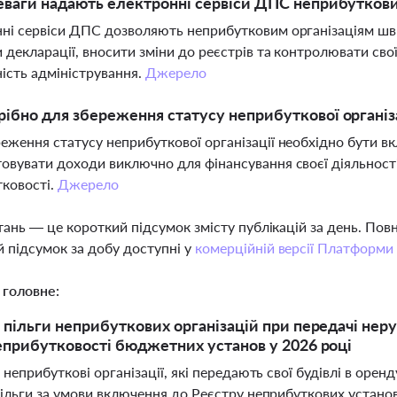
еваги надають електронні сервіси ДПС неприбуткови
ні сервіси ДПС дозволяють неприбутковим організаціям ш
 декларації, вносити зміни до реєстрів та контролювати сво
ість адміністрування.
Джерело
ібно для збереження статусу неприбуткової організ
еження статусу неприбуткової організації необхідно бути в
овувати доходи виключно для фінансування своєї діяльнос
ковості.
Джерело
тань — це короткий підсумок змісту публікацій за день. По
 підсумок за добу доступні у
комерційній версії Платформи
 головне:
 пільги неприбуткових організацій при передачі нер
еприбутковості бюджетних установ у 2026 році
 неприбуткові організації, які передають свої будівлі в оренд
пільги за умови включення до Реєстру неприбуткових устано