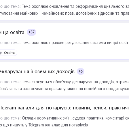
о що тема:
Тема охоплює оновлення та реформування цивільного за
гулювання майнових і немайнових прав, договірних відносин та прав
ища освіта
+37
о що тема:
Тема охоплює правове регулювання системи вищої освіти, о
Освіта
екларування іноземних доходів
+6
о що тема:
Тема стосується обов’язку декларування доходів, отрим
бов’язань та застосування правил уникнення подвійного оподаткува
elegram канали для нотаріусів: новини, кейси, практич
о що тема:
Огляди нормативних змін, судова практика, коментарі екс
о що пишуть у Telegram каналах для нотаріусів