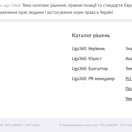
о що тема:
Тема охоплює рішення, правові позиції та стандарти Євр
умачення прав людини і застосування норм права в Україні
Каталог рішень
Liga360: Керівник
Зн
Liga360: Юрист
Ак
Liga360: Бухгалтер
Тем
Liga360: PR-менеджер
Усі
Пол
Умо
ОВ "ЛІГА ЗАКОН", 2007-2026.
© Інформаційне агентство "ЛІГА:ЗАКОН", 2010-20