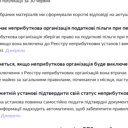
3 публікації за 30 червня
ібраних матеріалів ми сформували короткі відповіді на актуал
чає неприбуткова організація податкові пільги при пе
ибуткова організація зберігає право на податкові пільги при 
 якщо вона включена до Реєстру неприбуткових установ і в
ті.
Джерело
еться, якщо неприбуткова організація буде виключе
иключення з Реєстру неприбуткових організацій вона втрачає 
 майно за загальними правилами, починаючи з місяця, наст
етній установі підтвердити свій статус неприбутков
 установа повинна самостійно подати підтвердні документи
інформації надходить автоматично, щоб забезпечити правиль
.
Джерело