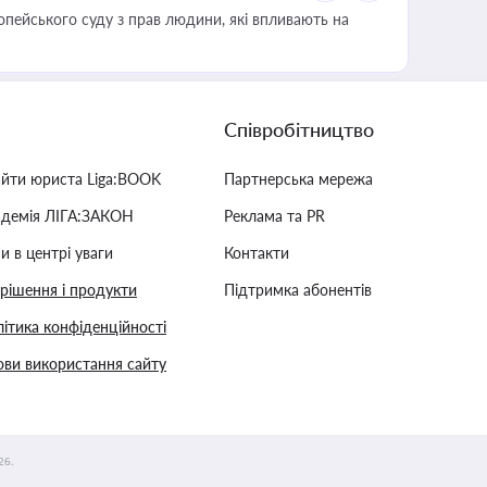
опейського суду з прав людини, які впливають на
Співробітництво
айти юриста Liga:BOOK
Партнерська мережа
адемія ЛІГА:ЗАКОН
Реклама та PR
и в центрі уваги
Контакти
 рішення і продукти
Підтримка абонентів
ітика конфіденційності
ви використання сайту
26.