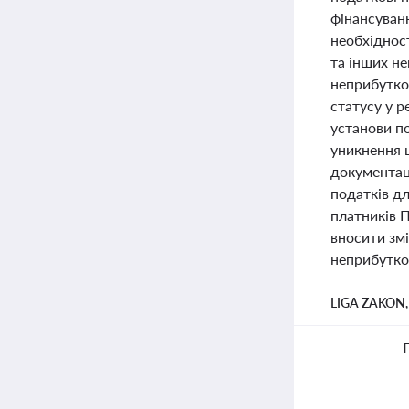
фінансуванн
необхіднос
та інших н
неприбутко
статусу у 
установи п
уникнення ш
документац
податків дл
платників 
вносити зм
неприбутков
LIGA ZAKON