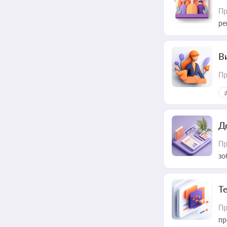
Пр
ре
В
Пр
Д
Пр
зо
T
Пр
пр