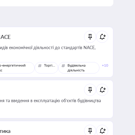
NACE
идів економічної діяльності до стандартів NACE,
о-енергетичний
Торгівля
Будівельна
+10
кс
діяльність
я та введення в експлуатацію об’єктів будівництва
итика