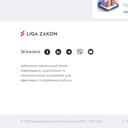
Пр
тл
Зв'язатися:
забезпечує український бізнес
інформацією, аналітикою та
технологічними рішеннями для
ефективної та безпечної роботи.
© ТОВ "інформаційно-аналітичний центр ЛІГА", 1991-2026.
© Т