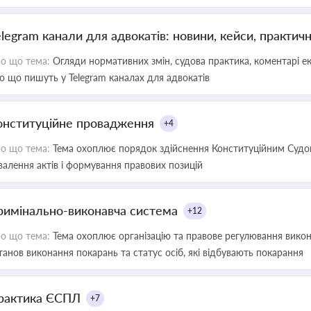
elegram канали для адвокатів: новини, кейси, практич
о що тема:
Огляди нормативних змін, судова практика, коментарі екс
о що пишуть у Telegram каналах для адвокатів
онституційне провадження
+4
о що тема:
Тема охоплює порядок здійснення Конституційним Судом
валення актів і формування правових позицій
римінально-виконавча система
+12
о що тема:
Тема охоплює організацію та правове регулювання викона
танов виконання покарань та статус осіб, які відбувають покарання
рактика ЄСПЛ
+7