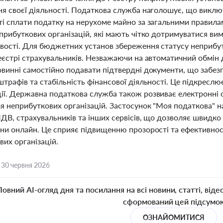
я своєї діяльності. Податкова служба наголошує, що виключ
ті сплати податку на нерухоме майно за загальними правила
еприбуткових організацій, які мають чітко дотримуватися ви
вості. Для бюджетних установ збереження статусу неприбут
реєстрі страхувальників. Незважаючи на автоматичний обмі
овинні самостійно подавати підтвердні документи, що забезп
трафів та стабільність фінансової діяльності. Це підкресл
ії. Державна податкова служба також розвиває електронні с
я неприбуткових організацій. Застосунок "Моя податкова" н
ПДВ, страхувальників та інших сервісів, що дозволяє швидко
іни онлайн. Це сприяє підвищенню прозорості та ефективнос
их організацій.
,
30 червня 2026
Повний AI-огляд дня та посилання на всі новини, статті, віде
сформований цей підсумо
ОЗНАЙОМИТИСЯ