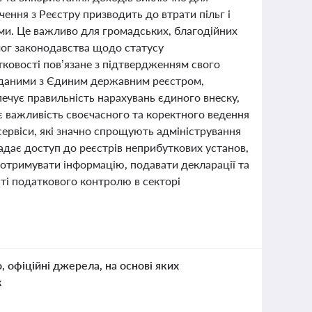
ення з Реєстру призводить до втрати пільг і
ми. Це важливо для громадських, благодійних
мог законодавства щодо статусу
ковості пов’язане з підтвердженням свого
н даними з Єдиним державним реєстром,
ечує правильність нарахувань єдиного внеску,
ює важливість своєчасного та коректного ведення
ервіси, які значно спрощують адміністрування
адає доступ до реєстрів неприбуткових установ,
 отримувати інформацію, подавати декларації та
ті податкового контролю в секторі
о, офіційні джерела, на основі яких
к