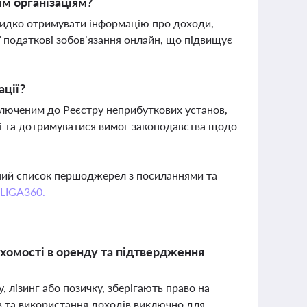
м організаціям?
видко отримувати інформацію про доходи,
ї податкові зобов’язання онлайн, що підвищує
ації?
ключеним до Реєстру неприбуткових установ,
ті та дотримуватися вимог законодавства щодо
вний список першоджерел з посиланнями та
 LIGA360.
ухомості в оренду та підтвердження
у, лізинг або позичку, зберігають право на
в та використання доходів виключно для