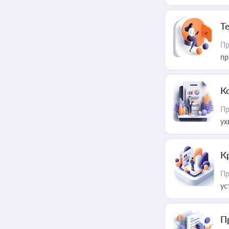
T
Пр
пр
К
Пр
ух
К
Пр
ус
П