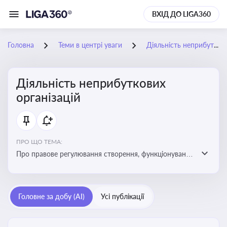
ВХІД ДО LIGA360
Головна
Теми в центрі уваги
Діяльність неприбуткових організацій
Діяльність неприбуткових
організацій
ПРО ЩО ТЕМА:
Про правове регулювання створення, функціонування
та податковий статус неприбуткових організацій
Головне за добу (AI)
Усі публікації