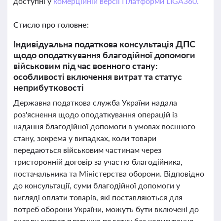
доступні у
комерційній версії Платформи LIGA360.
Стисло про головне:
Індивідуальна податкова консультація ДПС
щодо оподаткування благодійної допомоги
військовим під час воєнного стану:
особливості включення витрат та статус
неприбутковості
Державна податкова служба України надала
роз'яснення щодо оподаткування операцій із
надання благодійної допомоги в умовах воєнного
стану, зокрема у випадках, коли товари
передаються військовим частинам через
тристоронній договір за участю благодійника,
постачальника та Міністерства оборони. Відповідно
до консультації, суми благодійної допомоги у
вигляді оплати товарів, які поставляються для
потреб оборони України, можуть бути включені до
складу витрат платника податку без коригування