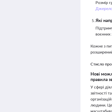
Розмір г
Джерел
Які нап
Підтриму
воєнних 
Кожне з пи
розширений
Стисло про
Нові можл
правила з
У сфері дія
звітності т
організацій
людини. Цей
масштабуван