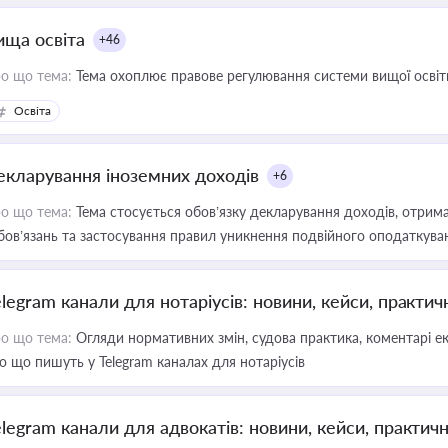
ища освіта
+46
о що тема:
Тема охоплює правове регулювання системи вищої освіти, о
Освіта
екларування іноземних доходів
+6
о що тема:
Тема стосується обов’язку декларування доходів, отрим
бов’язань та застосування правил уникнення подвійного оподаткува
elegram канали для нотаріусів: новини, кейси, практич
о що тема:
Огляди нормативних змін, судова практика, коментарі екс
о що пишуть у Telegram каналах для нотаріусів
elegram канали для адвокатів: новини, кейси, практич