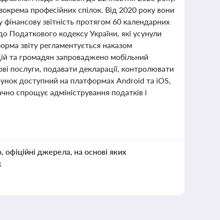
зокрема професійних спілок. Від 2020 року вони
ну фінансову звітність протягом 60 календарних
 до Податкового кодексу України, які усунули
орма звіту регламентується наказом
ацій та громадян запроваджено мобільний
ві послуги, подавати декларації, контролювати
сунок доступний на платформах Android та iOS,
ачно спрощує адміністрування податків і
о, офіційні джерела, на основі яких
к