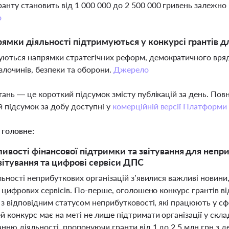
ранту становить від 1 000 000 до 2 500 000 гривень залежно в
о
рямки діяльності підтримуються у конкурсі грантів д
ються напрямки стратегічних реформ, демократичного вряд
злочинів, безпеки та оборони.
Джерело
тань — це короткий підсумок змісту публікацій за день. По
 підсумок за добу доступні у
комерційній версії Платформи
 головне:
ивості фінансової підтримки та звітування для непри
вітування та цифрові сервіси ДПС
льності неприбуткових організацій з’явилися важливі новини,
а цифрових сервісів. По-перше, оголошено конкурс грантів в
 з відповідним статусом неприбутковості, які працюють у сф
 конкурс має на меті не лише підтримати організації у скла
ню діяльності, пропонуючи гранти від 1 до 2,5 млн грн з д