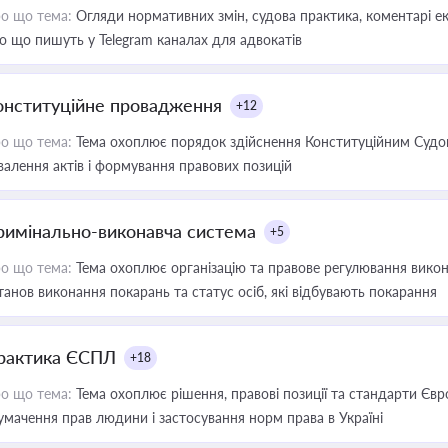
о що тема:
Огляди нормативних змін, судова практика, коментарі екс
о що пишуть у Telegram каналах для адвокатів
онституційне провадження
+12
о що тема:
Тема охоплює порядок здійснення Конституційним Судом
валення актів і формування правових позицій
римінально-виконавча система
+5
о що тема:
Тема охоплює організацію та правове регулювання викона
танов виконання покарань та статус осіб, які відбувають покарання
рактика ЄСПЛ
+18
о що тема:
Тема охоплює рішення, правові позиції та стандарти Євр
умачення прав людини і застосування норм права в Україні