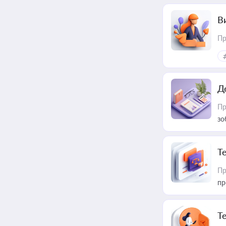
В
Пр
Д
Пр
зо
T
Пр
пр
T