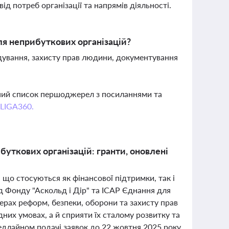
ід потреб організації та напрямів діяльності.
ля неприбуткових організацій?
ування, захисту прав людини, документування
вний список першоджерел з посиланнями та
 LIGA360.
буткових організацій: гранти, оновлені
 що стосуються як фінансової підтримки, так і
ід Фонду "Аскольд і Дір" та ІСАР Єднання для
ерах реформ, безпеки, оборони та захисту прав
дних умовах, а й сприяти їх сталому розвитку та
едлайном подачі заявок до 22 жовтня 2025 року.