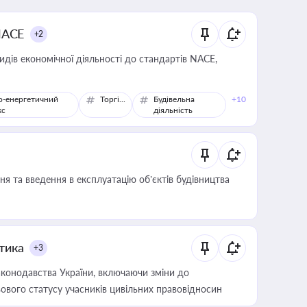
NACE
+2
идів економічної діяльності до стандартів NACE,
о-енергетичний
Торгівля
Будівельна
+10
кс
діяльність
я та введення в експлуатацію об’єктів будівництва
итика
+3
конодавства України, включаючи зміни до
ового статусу учасників цивільних правовідносин