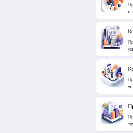
Пр
пр
К
Пр
ух
К
Пр
ус
П
Пр
тл