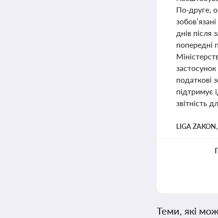
По-друге, о
зобов’язані
днів після 
попередні 
Міністерств
застосунок
податкові з
підтримує і
звітність д
LIGA ZAKON
Теми, які мож