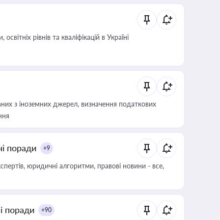
світніх рівнів та кваліфікацій в Україні
аних з іноземних джерел, визначення податкових
ння
ні поради
+9
пертів, юридичні алгоритми, правові новини - все,
ні поради
+90