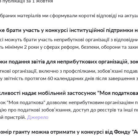
3 публікації за 1 жовтня
ібраних матеріалів ми сформували короткі відповіді на актуал
е брати участь у конкурсі інституційної підтримки 
сі можуть брати участь неприбуткові організації з відповідни
 мінімум 2 роки у сферах реформ, безпеки, оборони та зах
оки подання звітів для неприбуткових організацій, з
кові організації, включно з профспілками, зобов’язані подав
у звітність протягом 60 календарних днів після завершення 
ливості надає мобільний застосунок "Моя податкова
ок "Моя податкова" дозволяє неприбутковим організаціям п
ію про податкові зобов’язання, доступ до реєстрів та інші п
й пристрій.
Джерело
змір гранту можна отримати у конкурсі від Фонду "А