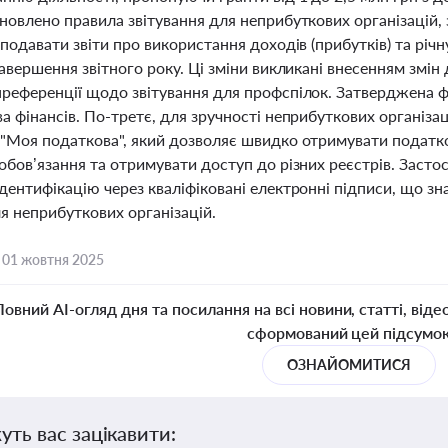
новлено правила звітування для неприбуткових організацій, 
 подавати звіти про використання доходів (прибутків) та річ
завершення звітного року. Ці зміни викликані внесенням змін
преференції щодо звітування для профспілок. Затверджена ф
а фінансів. По-третє, для зручності неприбуткових організ
 "Моя податкова", який дозволяє швидко отримувати податко
обов’язання та отримувати доступ до різних реєстрів. Засто
дентифікацію через кваліфіковані електронні підписи, що зн
ля неприбуткових організацій.
,
01 жовтня 2025
Повний AI-огляд дня та посилання на всі новини, статті, віде
сформований цей підсумо
ОЗНАЙОМИТИСЯ
уть вас зацікавити: