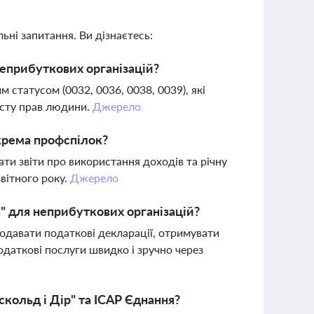
ьні запитання. Ви дізнаєтесь:
неприбуткових організацій?
м статусом (0032, 0036, 0038, 0039), які
исту прав людини.
Джерело
окрема профспілок?
ати звіти про використання доходів та річну
звітного року.
Джерело
" для неприбуткових організацій?
одавати податкові декларації, отримувати
одаткові послуги швидко і зручно через
скольд і Дір" та ІСАР Єднання?