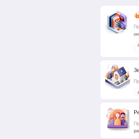
Пр
он
З
Пр
Р
Пр
ре