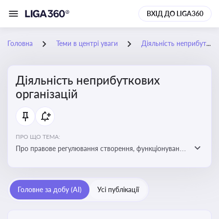
ВХІД ДО LIGA360
Головна
Теми в центрі уваги
Діяльність неприбуткових організацій
Діяльність неприбуткових
організацій
ПРО ЩО ТЕМА:
Про правове регулювання створення, функціонування
та податковий статус неприбуткових організацій
Головне за добу (AI)
Усі публікації