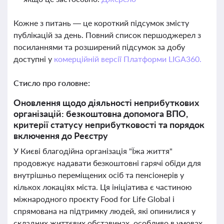
Кожне з питань — це короткий підсумок змісту
публікацій за день. Повний список першоджерел з
посиланнями та розширений підсумок за добу
доступні у
комерційній версії Платформи LIGA360.
Стисло про головне:
Оновлення щодо діяльності неприбуткових
організацій: безкоштовна допомога ВПО,
критерії статусу неприбутковості та порядок
включення до Реєстру
У Києві благодійна організація "Їжа життя"
продовжує надавати безкоштовні гарячі обіди для
внутрішньо переміщених осіб та пенсіонерів у
кількох локаціях міста. Ця ініціатива є частиною
міжнародного проєкту Food for Life Global і
спрямована на підтримку людей, які опинилися у
складних життєвих обставинах, особливо в умовах