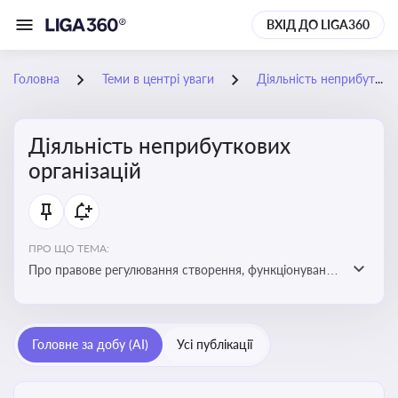
ВХІД ДО LIGA360
Головна
Теми в центрі уваги
Діяльність неприбуткових організацій
Діяльність неприбуткових
організацій
ПРО ЩО ТЕМА:
Про правове регулювання створення, функціонування
та податковий статус неприбуткових організацій
Головне за добу (AI)
Усі публікації