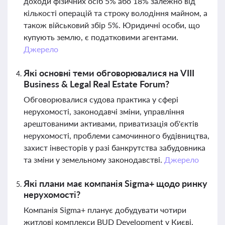
доходи фізичних осіб 5% або 18% залежно від
кількості операцій та строку володіння майном, а
також військовий збір 5%. Юридичні особи, що
купують землю, є податковими агентами.
Джерело
Які основні теми обговорювалися на VIII
Business & Legal Real Estate Forum?
Обговорювалися судова практика у сфері
нерухомості, законодавчі зміни, управління
арештованими активами, приватизація об'єктів
нерухомості, проблеми самочинного будівництва,
захист інвесторів у разі банкрутства забудовника
та зміни у земельному законодавстві.
Джерело
Які плани має компанія Sigma+ щодо ринку
нерухомості?
Компанія Sigma+ планує добудувати чотири
житлові комплекси BUD Development у Києві,