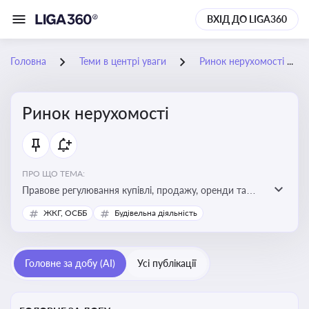
ВХІД ДО LIGA360
Головна
Теми в центрі уваги
Ринок нерухомості
Ринок нерухомості
ПРО ЩО ТЕМА:
Правове регулювання купівлі, продажу, оренди та
управління нерухомістю, що є ключовим для бізнесу,
ЖКГ, ОСББ
Будівельна діяльність
інвесторів, забудовників і власників об’єктів майна
Головне за добу (AI)
Усі публікації