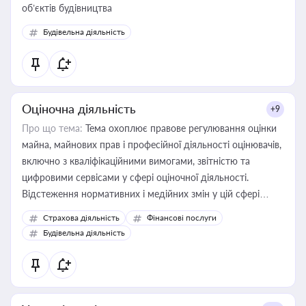
об’єктів будівництва
Будівельна діяльність
Оціночна діяльність
+9
Про що тема:
Тема охоплює правове регулювання оцінки
майна, майнових прав і професійної діяльності оцінювачів,
включно з кваліфікаційними вимогами, звітністю та
цифровими сервісами у сфері оціночної діяльності.
Відстеження нормативних і медійних змін у цій сфері
корисне для власника бізнесу, керівника, юриста або
Страхова діяльність
Фінансові послуги
бухгалтера під час оподаткування, приватизації, оренди
Будівельна діяльність
державного майна, корпоративних угод і перевірки
статусу суб'єктів оціночної діяльності