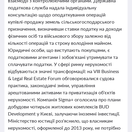
взаємодії з контролюючими органами. Державна
податкова служба надала індивідуальну
консультацію щодо оподаткування операцій
купівлі-продажу земель сільськогосподарського
призначення, визначивши ставки податку на доходи
фізичних осіб та військового збору залежно від
кількості операцій та строку володіння майном.
Юридичні особи, що виступають покупцями, є
податковими агентами і зобов'язані утримувати та
сплачувати податки. У сфері ринку нерухомості
відбуваються значні трансформації: на VIII Business
& Legal Real Estate Forum обговорювалися судова
практика, законодавчі зміни, управління
арештованими активами та приватизація об'єктів
нерухомості. Компанія Sigma+ оголосила про плани
добудови чотирьох житлових комплексів BUD
Development у Києві, залучаючи іноземні інвестиції.
Міністерство юстиції роз'яснило, що власникам
нерухомості, оформленої до 2013 року, не потрібно