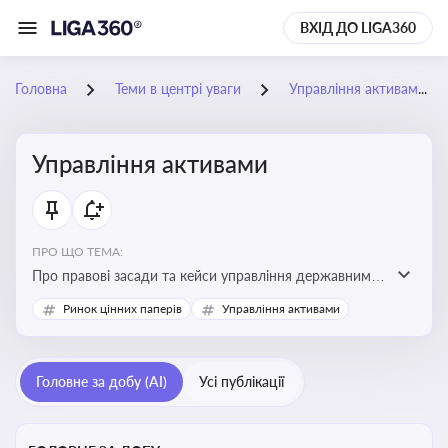
ВХІД ДО LIGA360
Головна
Теми в центрі уваги
Управління активами
Управління активами
ПРО ЩО ТЕМА:
Про правові засади та кейси управління державними,
комунальними та корпоративними активами, для
Ринок цінних паперів
Управління активами
юристів і керівників, які відповідають за збереження
та ефективне використання майна підприємств і
держави
Головне за добу (AI)
Усі публікації