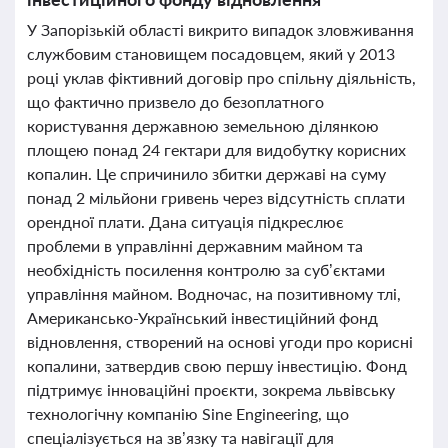
У Запорізькій області викрито випадок зловживання
службовим становищем посадовцем, який у 2013
році уклав фіктивний договір про спільну діяльність,
що фактично призвело до безоплатного
користування державною земельною ділянкою
площею понад 24 гектари для видобутку корисних
копалин. Це спричинило збитки державі на суму
понад 2 мільйони гривень через відсутність сплати
орендної плати. Дана ситуація підкреслює
проблеми в управлінні державним майном та
необхідність посилення контролю за суб’єктами
управління майном. Водночас, на позитивному тлі,
Американсько-Український інвестиційний фонд
відновлення, створений на основі угоди про корисні
копалини, затвердив свою першу інвестицію. Фонд
підтримує інноваційні проєкти, зокрема львівську
технологічну компанію Sine Engineering, що
спеціалізується на зв’язку та навігації для