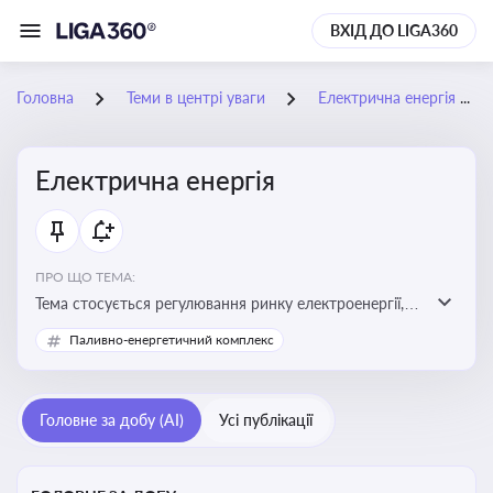
ВХІД ДО LIGA360
Головна
Теми в центрі уваги
Електрична енергія
Електрична енергія
ПРО ЩО ТЕМА:
Тема стосується регулювання ринку електроенергії,
включаючи її виробництво, постачання та фінансові
Паливно-енергетичний комплекс
стимули для відновлюваної енергетики
Головне за добу (AI)
Усі публікації