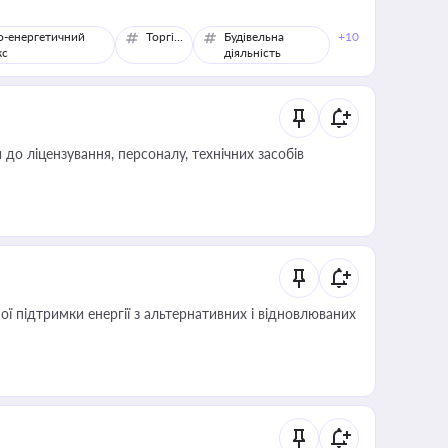
о-енергетичний
Торгівля
Будівельна
+10
кс
діяльність
о ліцензування, персоналу, технічних засобів
 підтримки енергії з альтернативних і відновлюваних