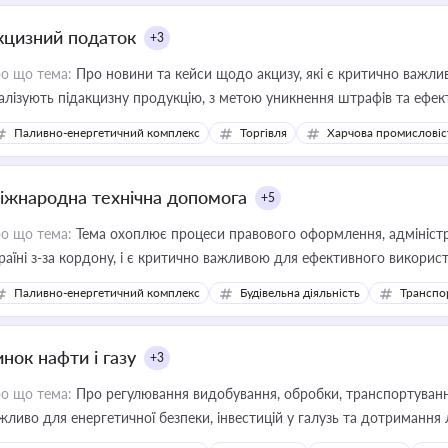
кцизний податок
+3
о що тема:
Про новини та кейси щодо акцизу, які є критично важли
алізують підакцизну продукцію, з метою уникнення штрафів та ефек
Паливно-енергетичний комплекс
Торгівля
Харчова промисловіс
іжнародна технічна допомога
+5
о що тема:
Тема охоплює процеси правового оформлення, адміністр
раїні з-за кордону, і є критично важливою для ефективного використ
фраструктурних проєктів
Паливно-енергетичний комплекс
Будівельна діяльність
Транспо
нок нафти і газу
+3
о що тема:
Про регулювання видобування, обробки, транспортування
жливо для енергетичної безпеки, інвестицій у галузь та дотримання 