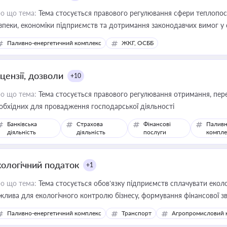
о що тема:
Тема стосується правового регулювання сфери теплопост
зпеки, економіки підприємств та дотримання законодавчих вимог у
Паливно-енергетичний комплекс
ЖКГ, ОСББ
цензії, дозволи
+10
о що тема:
Тема стосується правового регулювання отримання, пере
обхідних для провадження господарської діяльності
Банківська
Страхова
Фінансові
Паливн
діяльність
діяльність
послуги
компле
кологічний податок
+1
о що тема:
Тема стосується обов’язку підприємств сплачувати еколо
жлива для екологічного контролю бізнесу, формування фінансової 
конодавства
Паливно-енергетичний комплекс
Транспорт
Агропромисловий 