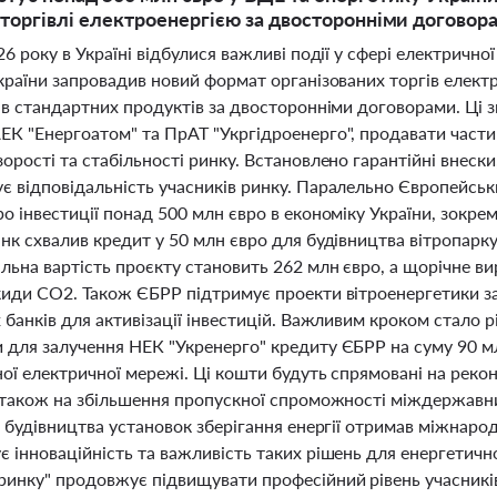
 торгівлі електроенергією за двосторонніми договор
26 року в Україні відбулися важливі події у сфері електрично
країни запровадив новий формат організованих торгів електр
ів стандартних продуктів за двосторонніми договорами. Ці 
К "Енергоатом" та ПрАТ "Укргідроенерго", продавати частину
орості та стабільності ринку. Встановлено гарантійні внес
є відповідальність учасників ринку. Паралельно Європейськи
о інвестиції понад 500 млн євро в економіку України, зокре
нк схвалив кредит у 50 млн євро для будівництва вітропарк
льна вартість проєкту становить 262 млн євро, а щорічне в
киди CO2. Також ЄБРР підтримує проекти вітроенергетики за
 банків для активізації інвестицій. Важливим кроком стало
 для залучення НЕК "Укренерго" кредиту ЄБРР на суму 90 мл
ої електричної мережі. Ці кошти будуть спрямовані на реко
а також на збільшення пропускної спроможності міждержавни
з будівництва установок зберігання енергії отримав міжнар
 інноваційність та важливість таких рішень для енергетично
ринку" продовжує підвищувати професійний рівень учасників