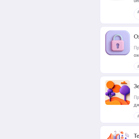
он
О
Пр
ох
З
Пр
дж
Т