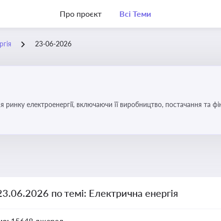
Про проєкт
Всі Теми
ргія
23-06-2026
я ринку електроенергії, включаючи її виробництво, постачання та ф
23.06.2026 по темі: Електрична енергія
но:
15648 джерел