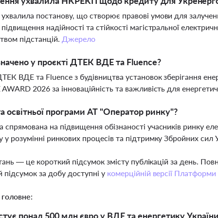
шення ухвалила НКРЕКП щодо кредиту для Укренерг
хвалила постанову, що створює правові умови для залучен
 підвищення надійності та стійкості магістральної електрич
твом підстанцій.
Джерело
начено у проєкті ДТЕК ВДЕ та Fluence?
ТЕК ВДЕ та Fluence з будівництва установок зберігання енер
E AWARD 2026 за інноваційність та важливість для енергетич
а освітньої програми АТ "Оператор ринку"?
 спрямована на підвищення обізнаності учасників ринку еле
 у розумінні ринкових процесів та підтримку Збройних сил 
тань — це короткий підсумок змісту публікацій за день. По
 підсумок за добу доступні у
комерційній версії Платформи
 головне:
стує понад 500 млн євро у ВДЕ та енергетику Україн