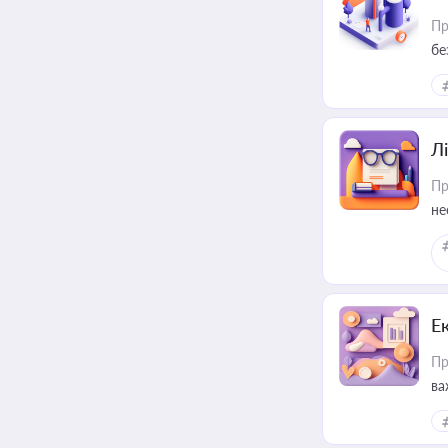
Пр
бе
Лі
Пр
не
Е
Пр
ва
за