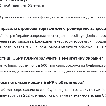
51 публікація за 23 червня
ібраних матеріалів ми сформували короткі відповіді на актуал
і правила строкової торгівлі електроенергією запров
Міністрів України запровадив спеціальні сесії аукціонів з пр
нніми договорами. Державні генератори зобов'язані продава
становлено гарантійні внески, умови оплати та обмеження на
естиції ЄБРР планує залучити в енергетику України?
нує інвестувати понад 500 млн євро, зокрема на будівництв
акож на підтримку українських банків для активізації інвести
оєкт отримав кредит ЄБРР у 50 млн євро?
 50 млн євро схвалено для будівництва вітропарку потужні
льну вартість 262 млн євро і сприятиме зниженню викидів 