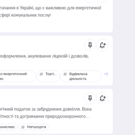
ачання в Україні, що є важливою для енергетичної
 сфері комунальних послуг
оформлення, анулювання ліцензій і дозволів,
о-енергетичний
Торгівля
Будівельна
+2
кс
діяльність
гічний податок за забруднення довкілля. Вона
звітності та дотримання природоохоронного
комплекс
Металургія