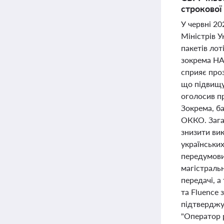
строкової
У червні 20
Міністрів У
пакетів лот
зокрема НАЕ
сприяє проз
що підвищу
оголосив пр
Зокрема, ба
ОККО. Зага
знизити ви
українських
передумови
магістральн
передачі, 
та Fluence 
підтверджує
"Оператор 