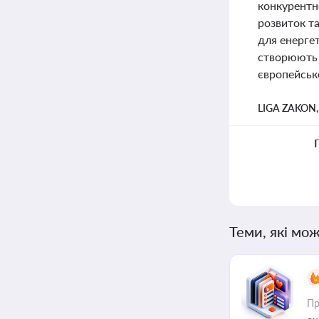
конкурентно
розвиток т
для енергет
створюють п
європейськ
LIGA ZAKON
Теми, які мож
Пр