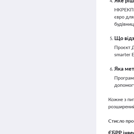
Яке рі
НКРЕКП у
євро для
будівниц
Що відз
Проєкт Д
smarter 
Яка мет
Програма
допомогу
Кожне з пи
розширений
Стисло про
ЄБРР інве