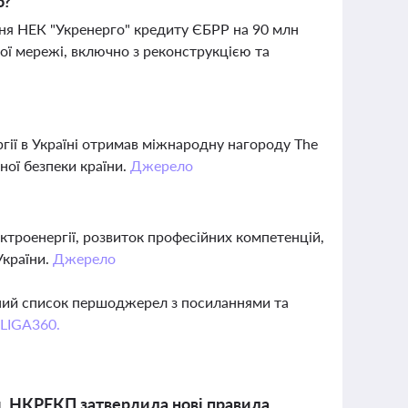
о?
ня НЕК "Укренерго" кредиту ЄБРР на 90 млн
ної мережі, включно з реконструкцією та
гії в Україні отримав міжнародну нагороду The
ної безпеки країни.
Джерело
ктроенергії, розвиток професійних компетенцій,
України.
Джерело
вний список першоджерел з посиланнями та
 LIGA360.
и, НКРЕКП затвердила нові правила