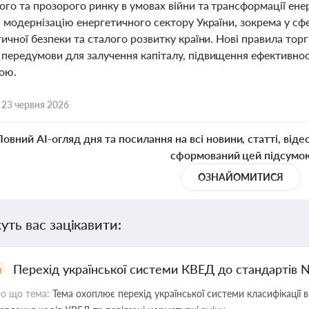
го та прозорого ринку в умовах війни та трансформації енер
а модернізацію енергетичного сектору України, зокрема у сф
ичної безпеки та сталого розвитку країни. Нові правила торгі
ередумови для залучення капіталу, підвищення ефективності
ою.
,
23 червня 2026
Повний AI-огляд дня та посилання на всі новини, статті, віде
сформований цей підсумо
ОЗНАЙОМИТИСЯ
уть вас зацікавити:
Перехід української системи КВЕД до стандартів 
о що тема:
Тема охоплює перехід української системи класифікації в