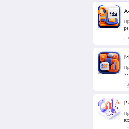
А
Пр
ре
М
Пр
Ук
ін
Ри
Пр
ва