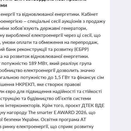
ами
ї енергії та відновлюваної енергетики. Кабінет
оенергією – спеціальні сесії аукціонів з продажу
зміни зобов’язують державні генератори,
 виробленої електроенергії через ці сесії, що
ки, умови оплати та обмеження на перепродаж,
й банк реконструкції та розвитку (ЄБРР)
ма на розвиток відновлюваної енергетики.
у потужністю 189 МВт, який реалізує група
иробництво електроенергії дозволить значно
гальною потужністю до 1,5 ГВт та фінансує сім
 рішення НКРЕКП, яке створює правові
н євро для підвищення надійності та стійкості
нструкцію та будівництво об’єктів системи
х інтерконекторів. Крім того, проєкт ДТЕК ВДЕ
одну нагороду The smarter E AWARD 2026, що
ї безпеки України. Освітня програма АТ
 ринку електроенергії, що сприяє розвитку