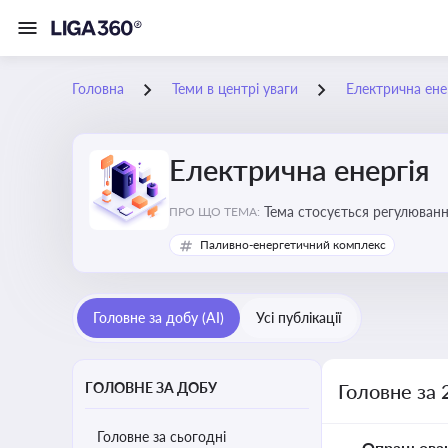
Головна
Теми в центрі уваги
Електрична ене
Електрична енергія
Тема стосується регулюванн
ПРО ЩО ТЕМА:
Паливно-енергетичний комплекс
Головне за добу (AI)
Усі публікації
ГОЛОВНЕ ЗА ДОБУ
Головне за 
Головне за сьогодні
Опрацьова