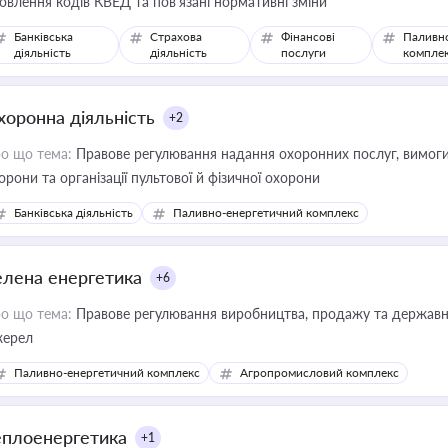
овлення кодів КВЕД та пов'язані нормативні зміни
Банківська
Страхова
Фінансові
Паливн
діяльність
діяльність
послуги
компле
хоронна діяльність
+2
о що тема:
Правове регулювання надання охоронних послуг, вимоги д
орони та організації пультової й фізичної охорони
Банківська діяльність
Паливно-енергетичний комплекс
елена енергетика
+6
о що тема:
Правове регулювання виробництва, продажу та державної
ерел
Паливно-енергетичний комплекс
Агропромисловий комплекс
еплоенергетика
+1