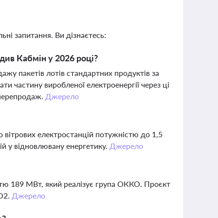
ьні запитання. Ви дізнаєтесь:
адив Кабмін у 2026 році?
одажу пакетів лотів стандартних продуктів за
ти частину виробленої електроенергії через ці
 перепродаж.
Джерело
о вітрових електростанцій потужністю до 1,5
цій у відновлювану енергетику.
Джерело
стю 189 МВт, який реалізує група ОККО. Проєкт
CO2.
Джерело