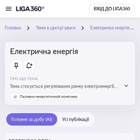
ВХІД ДО LIGA360
Головна
Теми в центрі уваги
Електрична енергія
Електрична енергія
ПРО ЩО ТЕМА:
Тема стосується регулювання ринку електроенергії,
включаючи її виробництво, постачання та фінансові
Паливно-енергетичний комплекс
стимули для відновлюваної енергетики
Головне за добу (AI)
Усі публікації