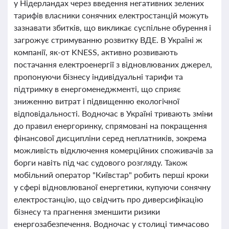
у Нідерландах через введення негативних зелених
тарифів власники сонячних електростанцій можуть
зазнавати збитків, що викликає суспільне обурення і
загрожує стримуванню розвитку ВДЕ. В Україні ж
компанії, як-от KNESS, активно розвивають
постачання електроенергії з відновлюваних джерел,
пропонуючи бізнесу індивідуальні тарифи та
підтримку в енергоменеджменті, що сприяє
зниженню витрат і підвищенню екологічної
відповідальності. Водночас в Україні тривають зміни
до правил енергоринку, спрямовані на покращення
фінансової дисципліни серед неплатників, зокрема
можливість відключення комерційних споживачів за
борги навіть під час судового розгляду. Також
мобільний оператор "Київстар" робить перші кроки
у сфері відновлюваної енергетики, купуючи сонячну
електростанцію, що свідчить про диверсифікацію
бізнесу та прагнення зменшити ризики
енергозабезпечення. Водночас у столиці тимчасово