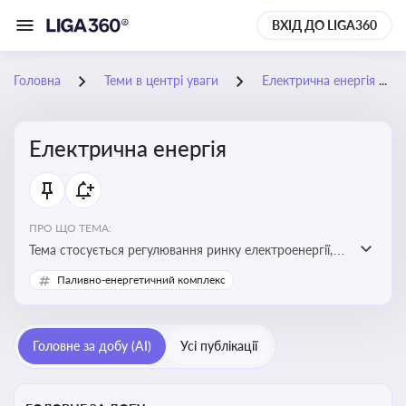
ВХІД ДО LIGA360
Головна
Теми в центрі уваги
Електрична енергія
Електрична енергія
ПРО ЩО ТЕМА:
Тема стосується регулювання ринку електроенергії,
включаючи її виробництво, постачання та фінансові
Паливно-енергетичний комплекс
стимули для відновлюваної енергетики
Головне за добу (AI)
Усі публікації