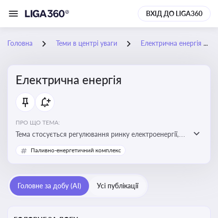
ВХІД ДО LIGA360
Головна
Теми в центрі уваги
Електрична енергія
Електрична енергія
ПРО ЩО ТЕМА:
Тема стосується регулювання ринку електроенергії,
включаючи її виробництво, постачання та фінансові
Паливно-енергетичний комплекс
стимули для відновлюваної енергетики
Головне за добу (AI)
Усі публікації