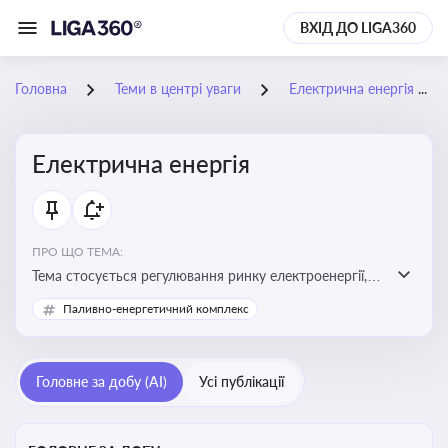
ВХІД ДО LIGA360
Головна
Теми в центрі уваги
Електрична енергія
Електрична енергія
ПРО ЩО ТЕМА:
Тема стосується регулювання ринку електроенергії,
включаючи її виробництво, постачання та фінансові
Паливно-енергетичний комплекс
стимули для відновлюваної енергетики
Головне за добу (AI)
Усі публікації