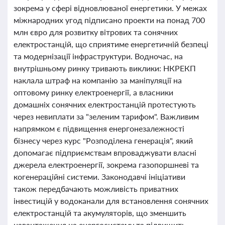
зокрема у сфері відновлюваної енергетики. У межах
міжнародних угод підписано проекти на понад 700
млн євро для розвитку вітрових та сонячних
електростанцій, що сприятиме енергетичній безпеці
та модернізації інфраструктури. Водночас, на
внутрішньому ринку тривають виклики: НКРЕКП
наклала штраф на компанію за маніпуляції на
оптовому ринку електроенергії, а власники
домашніх сонячних електростанцій протестують
через невиплати за "зеленим тарифом". Важливим
напрямком є підвищення енергонезалежності
бізнесу через курс "Розподілена генерація", який
допомагає підприємствам впроваджувати власні
джерела електроенергії, зокрема газопоршневі та
когенераційні системи. Законодавчі ініціативи
також передбачають можливість приватних
інвестицій у водоканали для встановлення сонячних
електростанцій та акумуляторів, що зменшить
навантаження на енергосистему та підвищить