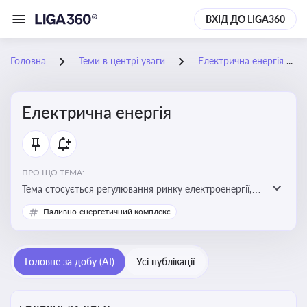
ВХІД ДО LIGA360
Головна
Теми в центрі уваги
Електрична енергія
Електрична енергія
ПРО ЩО ТЕМА:
Тема стосується регулювання ринку електроенергії,
включаючи її виробництво, постачання та фінансові
Паливно-енергетичний комплекс
стимули для відновлюваної енергетики
Головне за добу (AI)
Усі публікації